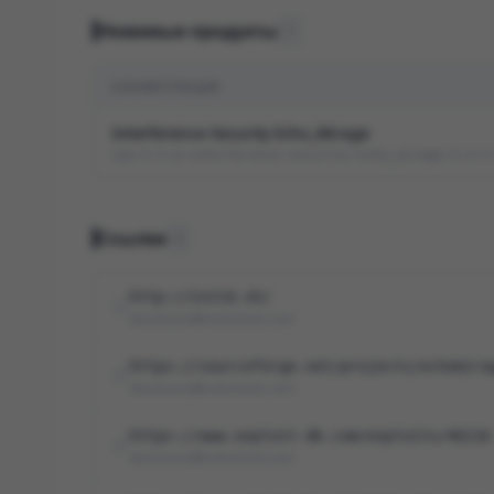
Уязвимые продукты
1
КОНФИГУРАЦИЯ
Interference-Security Echo_Mirage
cpe:2.3:a:interference-security:echo_mirage:3.1:*
Ссылки
4
http://initd.sh/
disclosure@vulncheck.com
https://sourceforge.net/projects/echomira
disclosure@vulncheck.com
https://www.exploit-db.com/exploits/46216
disclosure@vulncheck.com