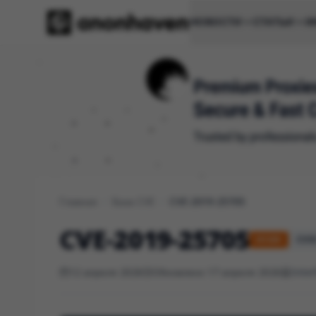
НОВОСТИ
СТАТЬИ
И
Главная
/
База CVE
/
CVE-2019-25705
CVE-2019-25705
HIGH
CVSS
12 апреля 2026
Обновлено 17 апреля 2026
Inter