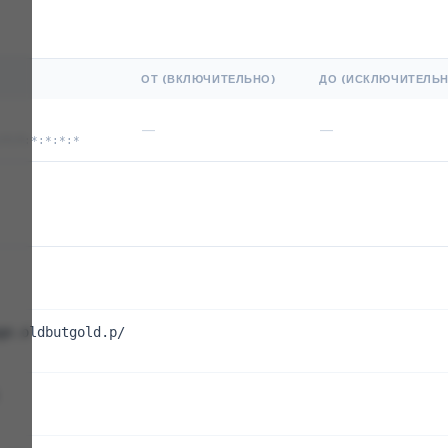
ОТ (ВКЛЮЧИТЕЛЬНО)
ДО (ИСКЛЮЧИТЕЛЬН
—
—
:*:*:*:*:*:*
ge.oldbutgold.p/