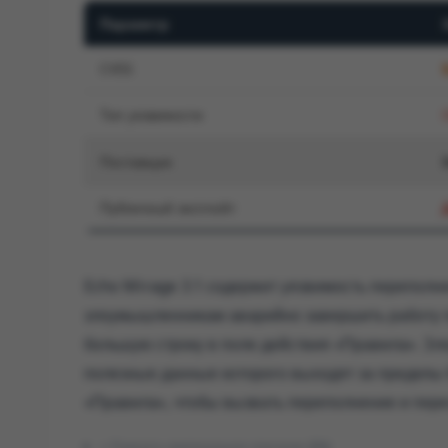
Параметр
CVSS
Тип уязвимости
Поставщик
Публичный эксплойт
Echo Mirage 3.1 содержит уязвимость переполн
злоумышленникам аварийно завершить работу п
большую строку в поле действия «Правила». З
полезные данные которого выходят за пределы б
«Правила», чтобы вызвать переполнение и пере
Показать оригинальное описание (EN)