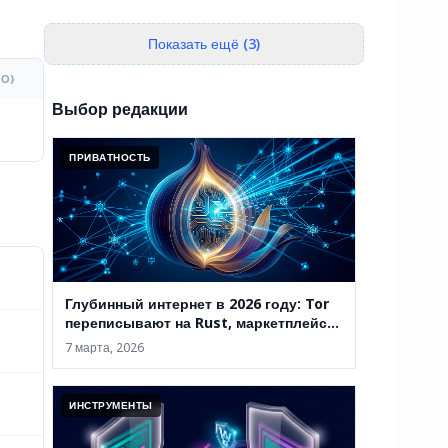
Показать ещё (3)
О)
Выбор редакции
ПРИВАТНОСТЬ
Глубинный интернет в 2026 году: Tor
переписывают на Rust, маркетплейсы
закрывают, а анонимность уже не
7 марта, 2026
абсолютна
ИНСТРУМЕНТЫ