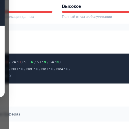
ое
Высокое
модификация данных
Полный отказ в обслуживании
VI
:
H
/
VA
:
H
/
SC
:
N
/
SI
:
N
/
SA
:
N
/
PR
:
X
/
MUI
:
X
/
MVC
:
X
/
MVI
:
X
/
MVA
:
X
/
X
/
U
:
X
ми буфера)