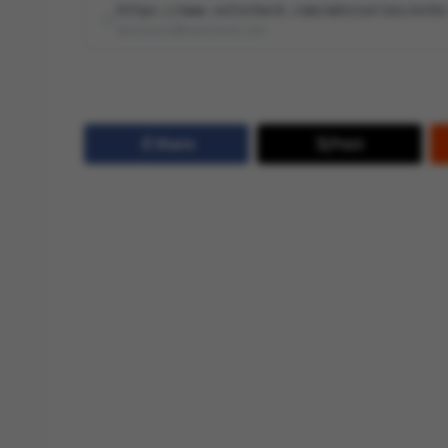
https://www.vulncheck.com/advisories/echo
disclosure@vulncheck.com
Share
Post