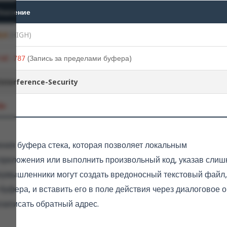
Значение
8,6
(HIGH)
(Запись за пределами буфера)
CWE-787
Interference-Security
Да
ения буфера стека, которая позволяет локальным
риложения или выполнить произвольный код, указав слиш
лоумышленники могут создать вредоносный текстовый файл,
уфера, и вставить его в поле действия через диалоговое о
записать обратный адрес.