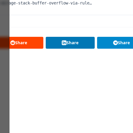
-mirage-stack-buffer-overflow-via-rule…
Share
Share
Share