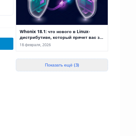
Whonix 18.1: что нового в Linux-
дистрибутиве, который прячет вас за
двумя виртуальными машинами
18 февраля, 2026
Показать ещё (3)