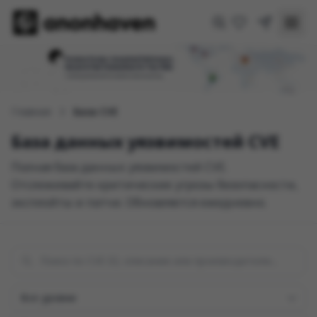
Главная
База CVE
База данных уязвимостей CVE
Полная база данных уязвимостей CVE.
Отслеживайте критические угрозы безопасности,
эксплойты и патчи. Обновляется ежедневно.