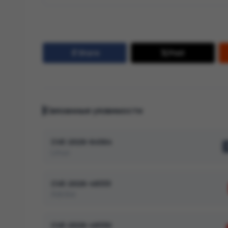
Share
Post
Связанные уязвимости
CVE-2026-64564
Linux
CVE-2026-48333
Adobe
CVE-2026-48330