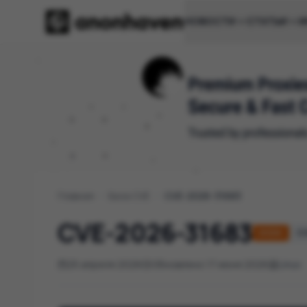
НОВОСТИ
СТАТЬИ
И
Главная
/
База CVE
/
CVE-2026-31683
CVE-2026-31683
HIGH
CV
25 апреля 2026
Обновлено 17 июня 2026
Linux