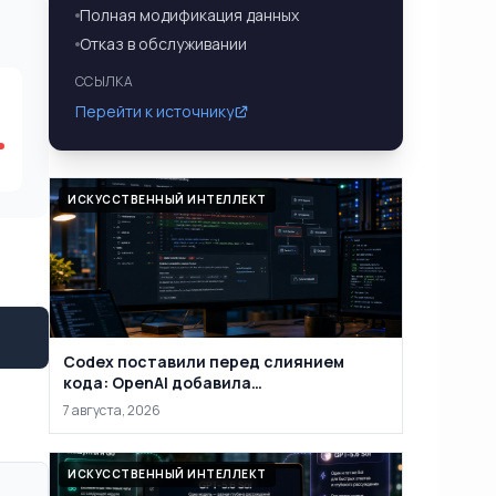
Полная модификация данных
Отказ в обслуживании
ССЫЛКА
Перейти к источнику
ИСКУССТВЕННЫЙ ИНТЕЛЛЕКТ
Codex поставили перед слиянием
кода: OpenAI добавила
автоматическую проверку PR на
7 августа, 2026
уязвимости
ИСКУССТВЕННЫЙ ИНТЕЛЛЕКТ