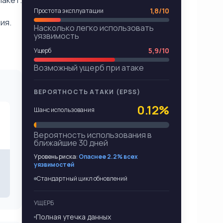
пакет.
1,8/10
Простота эксплуатации
ия.
Насколько легко использовать
уязвимость
5,9/10
Ущерб
Возможный ущерб при атаке
ВЕРОЯТНОСТЬ АТАКИ (EPSS)
0.12%
Шанс использования
Вероятность использования в
ближайшие 30 дней
Уровень риска:
Опаснее 2.2% всех
уязвимостей
Стандартный цикл обновлений
УЩЕРБ
Полная утечка данных