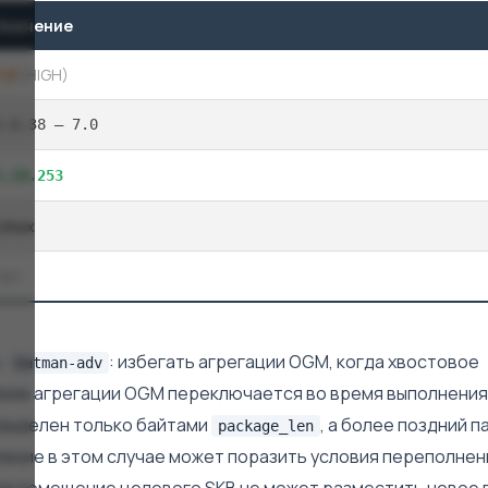
Значение
7,8
(HIGH)
2.6.38 — 7.0
5.10.253
Linux
Нет
:
: избегать агрегации OGM, когда хвостовое
batman-adv
яние агрегации OGM переключается во время выполнения
выделен только байтами
, а более поздний п
package_len
ление в этом случае может поразить условия переполнен