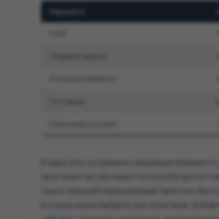
Параметр
CVSS
Уязвимые версии
Устранено в версии
Поставщик
Публичный эксплойт
В ядре Linux устранена следующая уязвимость
пространство skb недостаточно Когда состо
существующий пересылаемый пакет мог быть 
все еще можно выбрать для агрегации. Добав