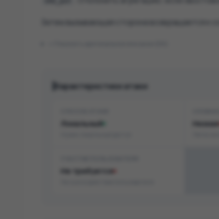
. Отклонить агрегацию, если хвосто
skb_put
Затем вызывающая сторона возвращается к с
Показать оригинальное описание (EN)
Характеристики атаки
СПОСОБ АТАКИ
СЛОЖН
Локальный
Низкая
Нужен локальный доступ
Легко эк
УЧАСТИЕ ПОЛЬЗОВАТЕЛЯ
Не требуется
Не нужно действие пользователя