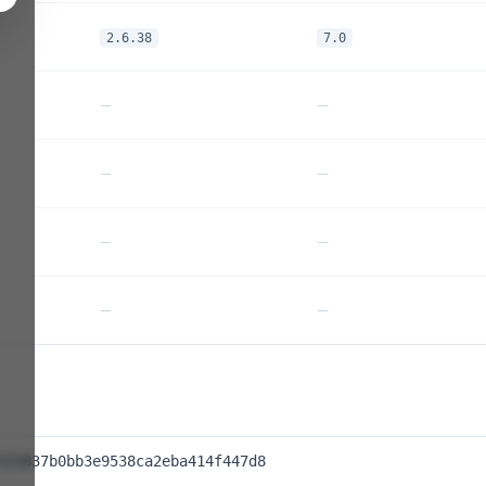
2.6.38
7.0
—
—
—
—
—
—
—
—
325837b0bb3e9538ca2eba414f447d8