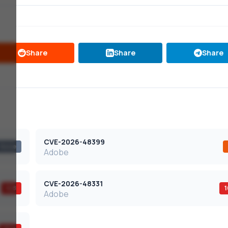
Share
Share
Share
CVE-2026-48399
None
Adobe
CVE-2026-48331
9,8
1
Adobe