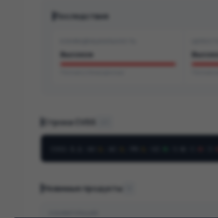
Последствия
КОНФИДЕНЦИАЛЬНОСТЬ
ЦЕЛОСТ
Высокое
Высок
Полная утечка данных
Полная 
Строка CVSS
v3.1
CVSS
:
3.1
/
AV
:
L
/
AC
:
L
/
PR
:
L
/
UI
:
N
/
S
:
U
/
C
:
H
/
I
:
Уязвимые продукты
12
КОНФИГУРАЦИЯ