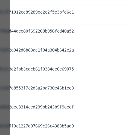
5c3f71012ce89289ec2c2f5e3bfd6c1
f9bdd44dee80f692208b056fcd40a52
f2df2a942d6b83ae1f04a304b642e2a
9c2c3d2fbb3cacb61f0384ee6e69075
c5a97a8553f7c2d3a2ba730e46b1ee8
e0602aec8314ced299bb243b9f9aeef
be9d5f9c1227d07669c26c4383b5ad0