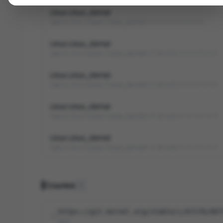
Linux Linux_Kernel
cpe:2.3:o:linux:linux_kernel:*:*:*:*:*:*:*:*
Linux Linux_Kernel
cpe:2.3:o:linux:linux_kernel:7.0:rc1:*:*:*:*:*:*
Linux Linux_Kernel
cpe:2.3:o:linux:linux_kernel:7.0:rc2:*:*:*:*:*:*
Linux Linux_Kernel
cpe:2.3:o:linux:linux_kernel:7.0:rc3:*:*:*:*:*:*
Linux Linux_Kernel
cpe:2.3:o:linux:linux_kernel:7.0:rc4:*:*:*:*:*:*
Ссылки
8
https://git.kernel.org/stable/c/67176c96f
NVD