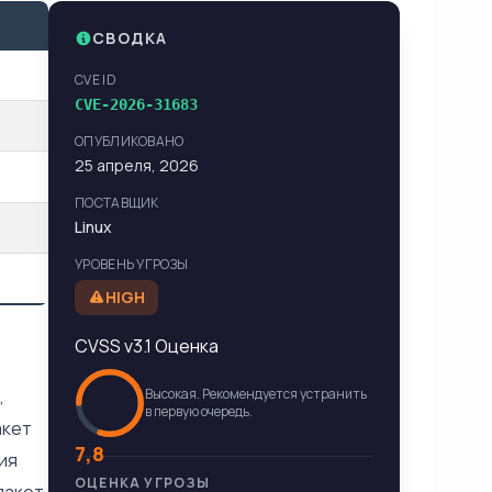
СВОДКА
CVE ID
CVE-2026-31683
ОПУБЛИКОВАНО
25 апреля, 2026
ПОСТАВЩИК
Linux
УРОВЕНЬ УГРОЗЫ
HIGH
CVSS v3.1 Оценка
,
Высокая. Рекомендуется устранить
в первую очередь.
акет
7,8
ия
ОЦЕНКА УГРОЗЫ