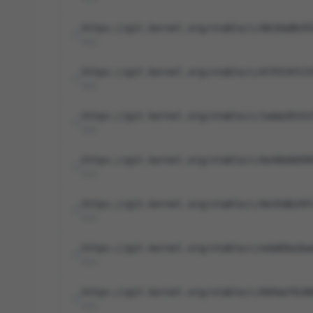
https://git.kernel.org/stable/c/0b10a8b35
NVD
https://git.kernel.org/stable/c/6755347c5
NVD
https://git.kernel.org/stable/c/1ada20331
NVD
https://git.kernel.org/stable/c/6e40ebb99
NVD
https://git.kernel.org/stable/c/0e35db29f
NVD
https://git.kernel.org/stable/c/eda89a1ba
NVD
https://git.kernel.org/stable/c/0d4aef630
NVD