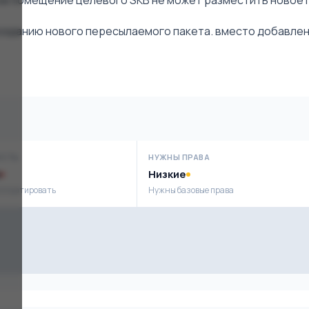
вое помещение целевого SKB не может разместить новое 
озданию нового пересылаемого пакета. вместо добавлен
ОСТЬ
НУЖНЫ ПРАВА
Низкие
сплуатировать
Нужны базовые права