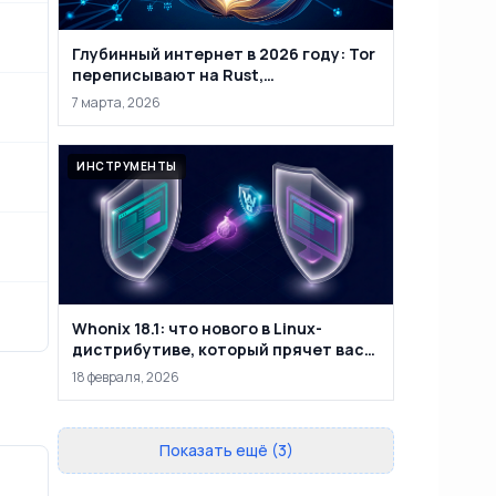
Глубинный интернет в 2026 году: Tor
переписывают на Rust,
маркетплейсы закрывают, а
7 марта, 2026
анонимность уже не абсолютна
ИНСТРУМЕНТЫ
Whonix 18.1: что нового в Linux-
дистрибутиве, который прячет вас
за двумя виртуальными машинами
18 февраля, 2026
Показать ещё (3)