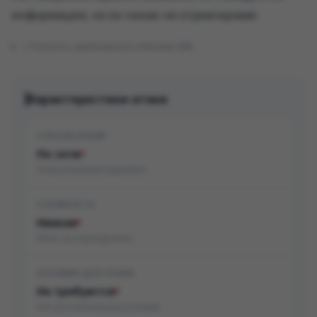
информации, но он никак не отреагировал.
Показать оригинальное описание (EN)
Характеристики атаки
СПОСОБ АТАКИ
По сети
Атака возможна удалённо
СЛОЖНОСТЬ
Низкая
Легко эксплуатировать
УСЛОВИЯ ДЛЯ АТАКИ
Не требуются
Нет дополнительных условий