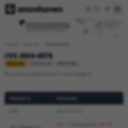
Главная
/
База CVE
/
CVE-2026-6978
CVE-2026-6978
MEDIUM
CVSS 4.0: 2,0
EPSS 0.25%
25 апреля 2026
Обновлено 17 июня 2026
PHP
Параметр
Значение
CVSS
2,0
(MEDIUM)
(Внедрение)
,
CWE-74
CWE-89
Тип уязвимости