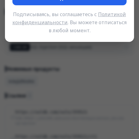
Тип уязвимости (CWE)
Подписываясь, вы соглашаетесь с
Политикой
конфиденциальности
. Вы можете отписаться
Injection (Внедрение)
CWE-74
в любой момент.
SQL Injection (SQL-инъекция)
CWE-89
Уязвимые продукты
n/a:jizhicms
Ссылки
4
https://vuldb.com/vuln/359521
VDB-359521 | JiZhiCMS addcache.html htmlspecialchars_decode
sql injection
https://vuldb.com/vuln/359521/cti