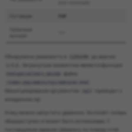
(SQL-инъекция)
Поставщик
PHP
Публичный
Нет
эксплойт
Обнаружена уязвимость в
до версии
JiZhiCMS
. Затронутым элементом является функция
2.5.6
файла
htmlspecialchars_decode
.
/index.php/admins/Sys/addcache.html
Манипулирование аргументом
приводит к
sqls
внедрению sql.
Атаку можно запустить удаленно. Эксплойт теперь
общедоступен и может быть использован. С
поставщиком заранее связались по поводу этой