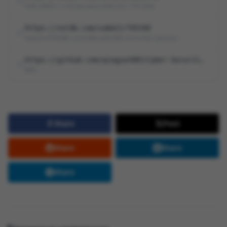
VDB-359521 | CTI Indicators (IOB, IOC, TTP, IOA)
https://vuldb.com/submit/795348
Submit #795348 | JizhiCMS JiZhiCMS v2.5.6 SQL injection
https://github.com/qingyun985/Cyber-Security/issues/4
NVD
Share
Post
Share
Share
Share