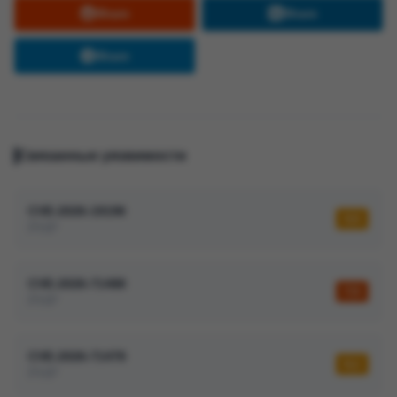
Share
Share
Share
Связанные уязвимости
CVE-2026-19196
5,5
PHP
CVE-2026-71488
7,5
PHP
CVE-2026-71478
6,1
PHP