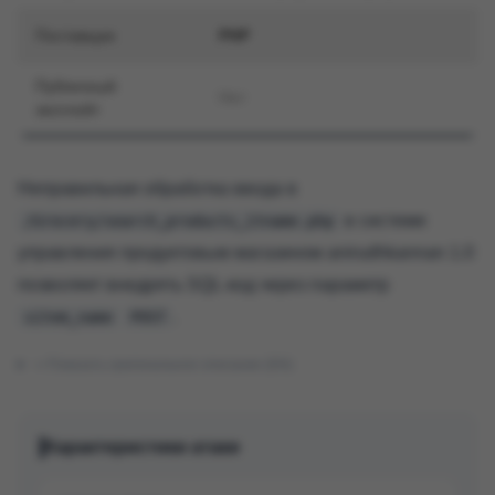
Поставщик
PHP
Публичный
Нет
эксплойт
Неправильная обработка ввода в
в системе
/Grocery/search_products_itname.php
управления продуктовым магазином anirudhkannan 1.0
позволяет внедрять SQL-код через параметр
.
sitem_name
POST
Показать оригинальное описание (EN)
Характеристики атаки