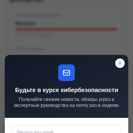
КОНФИДЕНЦИАЛЬНОСТЬ
Высокое
Полная утечка данных
ЦЕЛОСТНОСТЬ
Высокое
Полная модификация данных
ДОСТУПНОСТЬ
Будьте в курсе кибербезопасности
Высокое
Получайте свежие новости, обзоры угроз и
Полный отказ в обслуживании
экспертные руководства на почту раз в неделю.
Строка CVSS
v3.1