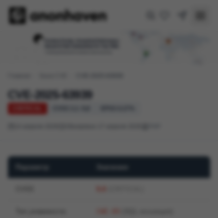
Главная
/
База CVE
/
CVE-2025-63939
CVE-2025-63939
CRITICAL
CVSS 3.1: 9,8
EPSS 0.27%
14 апреля 2026
Обновлено 17 апреля 2026
PHP
Параметр
Значение
CVSS
9,8
(CRITICAL)
Тип уязвимости
CWE-89
(SQL-инъекция)