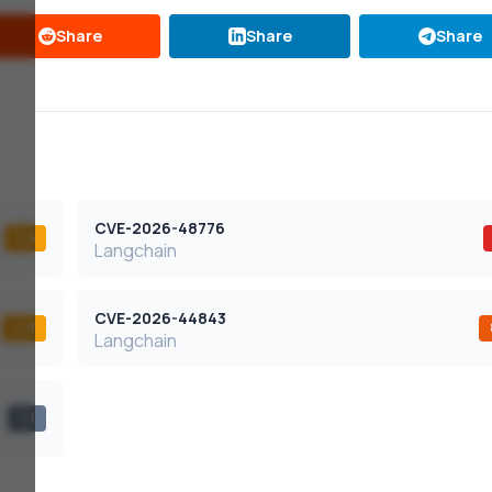
Share
Share
Share
CVE-2026-48776
5,5
Langchain
CVE-2026-44843
6,8
Langchain
3,1