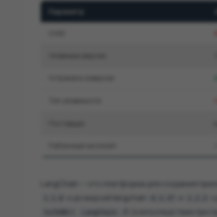
Параметр
CVSS
9
Уязвимые версии
Устранено в версии
Тип уязвимости
Поставщик
Публичный эксплойт
LangChain — это платформа для создания прил
и до версий langchain
и
с
1.1.8
0.3.37
1.2.3
JS (и впоследствии при 
toJSON()
LangChain