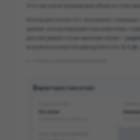
Этот метод не экранировал объекты с ключами
Используется ключ 'lc'). внутренне с помощью
данные, контролируемые пользователем, соде
рассматриваются как законный объект
LangCh
исправлена в версиях @langchain/core
0.3.80
Показать оригинальное описание (EN)
Характеристики атаки
СПОСОБ АТАКИ
СЛОЖН
По сети
Низкая
Атака возможна удалённо
Легко эк
УЧАСТИЕ ПОЛЬЗОВАТЕЛЯ