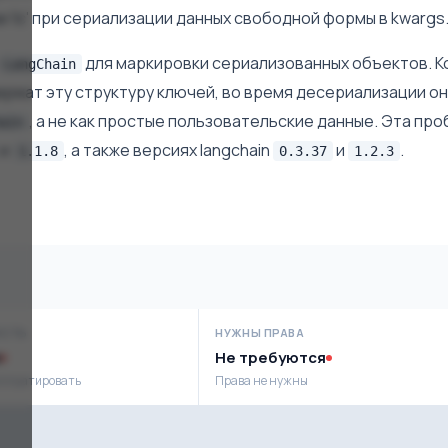
 'lc' при сериализации данных свободной формы в kwargs
для маркировки сериализованных объектов. К
LangChain
ржат эту структуру ключей, во время десериализации о
, а не как простые пользовательские данные. Эта пр
ain
и
, а также версиях langchain
и
.
1.1.8
0.3.37
1.2.3
ОСТЬ
НУЖНЫ ПРАВА
Не требуются
сплуатировать
Права не нужны