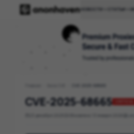
НОВОСТИ
СТАТЬИ
И
Главная
/
База CVE
/
CVE-2025-68665
CVE-2025-68665
CRITICA
23 декабря 2025
Обновлено 13 января 2026
La