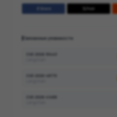
Share
Post
Связанные уязвимости
CVE-2026-55443
Langchain
CVE-2026-48775
Langchain
CVE-2026-41488
Langchain