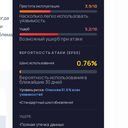
.
3,9/10
Простота эксплуатации
Насколько легко использовать
огда
уязвимость
ни
5,2/10
Ущерб
облема
Возможный ущерб при атаке
ВЕРОЯТНОСТЬ АТАКИ (EPSS)
0.76%
Шанс использования
Вероятность использования в
ближайшие 30 дней
Уровень риска:
Опаснее 51.6% всех
уязвимостей
Стандартный цикл обновлений
УЩЕРБ
Полная утечка данных