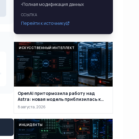
Полная модификация данных
ССЫЛКА
Перейти к источнику
ИСКУССТВЕННЫЙ ИНТЕЛЛЕКТ
OpenAI притормозила работу над
Astra: новая модель приблизилась к
критическому уровню
8 августа, 2026
кибервозможностей
ИНЦИДЕНТЫ