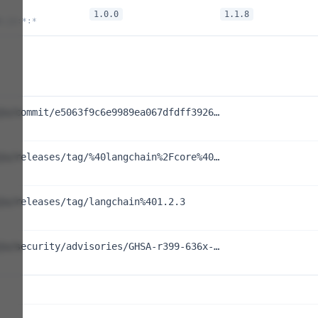
1.0.0
1.1.8
e.js:*:*
js/commit/e5063f9c6e9989ea067dfdff3926…
js/releases/tag/%40langchain%2Fcore%40…
js/releases/tag/langchain%401.2.3
js/security/advisories/GHSA-r399-636x-…