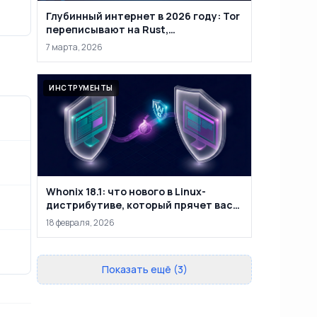
Глубинный интернет в 2026 году: Tor
переписывают на Rust,
маркетплейсы закрывают, а
7 марта, 2026
анонимность уже не абсолютна
ИНСТРУМЕНТЫ
Whonix 18.1: что нового в Linux-
дистрибутиве, который прячет вас
за двумя виртуальными машинами
18 февраля, 2026
Показать ещё (3)