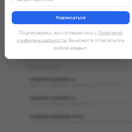
Тип уязвимости (CWE)
Подписаться
Deserialization of Untrusted Data (Де
CWE-502
Подписываясь, вы соглашаетесь с
Политикой
конфиденциальности
. Вы можете отписаться в
любой момент.
Уязвимые продукты
4
КОНФИГУРАЦИЯ
Langchain Langchain.Js
cpe:2.3:a:langchain:langchain.js:*:*:*:*:*:*:*:*
Langchain Langchain.Js
cpe:2.3:a:langchain:langchain.js:*:*:*:*:*:*:*:*
Langchain Langchain\/Core
cpe:2.3:a:langchain:langchain\/core:*:*:*:*:*:nod