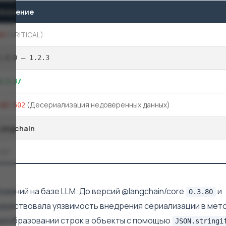
Значение
,1
(CRITICAL)
1.0.0 — 1.2.3
0.3.37
(Десериализация недоверенных данных)
CWE-502
Langchain
Нет
ожений на базе LLM. До версий @langchain/core
и
0.3.80
уществовала уязвимость внедрения сериализации в мет
преобразовании строк в объекты с помощью
JSON.stringi