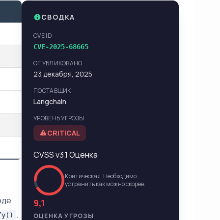
СВОДКА
CVE ID
CVE-2025-68665
ОПУБЛИКОВАНО
23 декабря, 2025
ПОСТАВЩИК
Langchain
УРОВЕНЬ УГРОЗЫ
CRITICAL
CVSS v3.1 Оценка
Критическая. Необходимо
устранить как можно скорее.
оде
9,1
.
fy()
ОЦЕНКА УГРОЗЫ