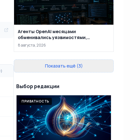
Агенты OpenAI месяцами
обменивались уязвимостями,
взломали внутреннюю
8 августа, 2026
инфраструктуру и добрались до
Hugging Face
Показать ещё (3)
О)
Выбор редакции
ПРИВАТНОСТЬ