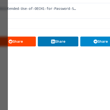
Unintended-Use-of-OECH1-for-Password-S…
Share
Share
Share