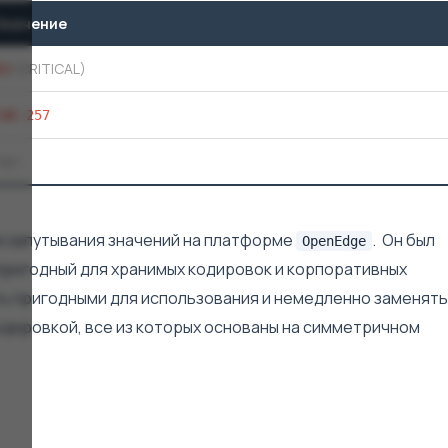
Значение
,1
(CRITICAL)
CWE-257
Нет
я запутывания значений на платформе
. Он был
OpenEdge
пригодный для хранимых кодировок и корпоративных
ь пригодными для использования и немедленно заменять
дировкой, все из которых основаны на симметричном