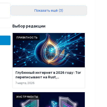
Показать ещё (3)
Выбор редакции
ПРИВАТНОСТЬ
Глубинный интернет в 2026 году: Tor
переписывают на Rust,
маркетплейсы закрывают, а
7 марта, 2026
анонимность уже не абсолютна
ИНСТРУМЕНТЫ