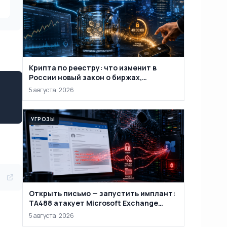
Крипта по реестру: что изменит в
России новый закон о биржах,
обменниках и кошельках
5 августа, 2026
УГРОЗЫ
Открыть письмо — запустить имплант:
TA488 атакует Microsoft Exchange
через веб-почту
5 августа, 2026