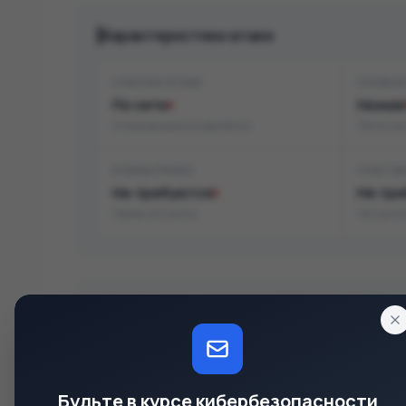
Характеристики атаки
СПОСОБ АТАКИ
СЛОЖН
По сети
Низкая
Атака возможна удалённо
Легко эк
НУЖНЫ ПРАВА
УЧАСТИ
Не требуются
Не тре
Права не нужны
Не нужно
Последствия
КОНФИДЕНЦИАЛЬНОСТЬ
ЦЕЛОСТ
Высокое
Высок
Будьте в курсе кибербезопасности