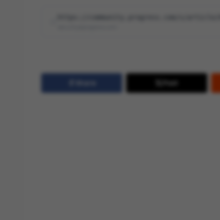
https://community.progress.com/s/article/
security@progress.com
Share
Post