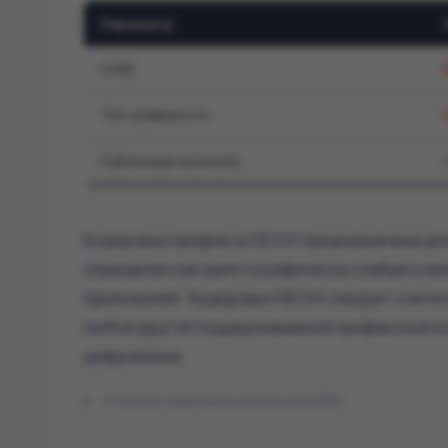
Параметр
CVSS
9
Тип уязвимости
Публичный эксплойт
Кодировка префикса OECH1 предназначена дл
определен как криптографически слабый и не
приложений. Кодировки OECH1 следует считат
любой другой поддерживаемой префиксной ко
шифровании.
Показать оригинальное описание (EN)