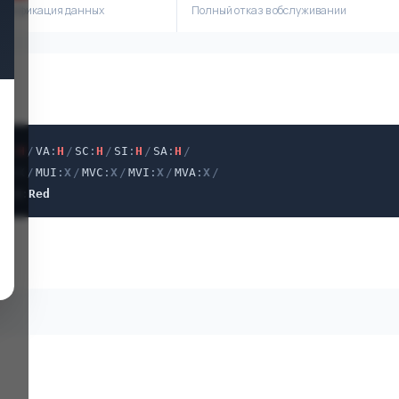
модификация данных
Полный отказ в обслуживании
VI
:
H
/
VA
:
H
/
SC
:
H
/
SI
:
H
/
SA
:
H
/
PR
:
X
/
MUI
:
X
/
MVC
:
X
/
MVI
:
X
/
MVA
:
X
/
M
/
U
:
Red