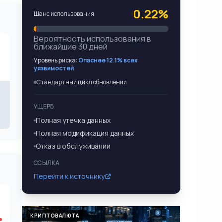
0.22%
Шанс использования
Вероятность использования в
ближайшие 30 дней
Уровень риска:
Опаснее 12.1% всех
уязвимостей
Стандартный цикл обновлений
УЩЕРБ
Полная утечка данных
Полная модификация данных
Отказ в обслуживании
ССЫЛКА
Перейти к источнику
КРИПТОВАЛЮТА