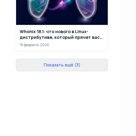
Whonix 18.1: что нового в Linux-
дистрибутиве, который прячет вас
за двумя виртуальными машинами
18 февраля, 2026
Показать ещё (3)