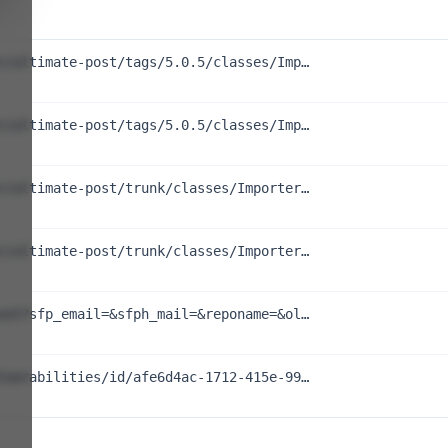
r/ultimate-post/tags/5.0.5/classes/Imp…
r/ultimate-post/tags/5.0.5/classes/Imp…
r/ultimate-post/trunk/classes/Importer…
r/ultimate-post/trunk/classes/Importer…
set?sfp_email=&sfph_mail=&reponame=&ol…
lnerabilities/id/afe6d4ac-1712-415e-99…