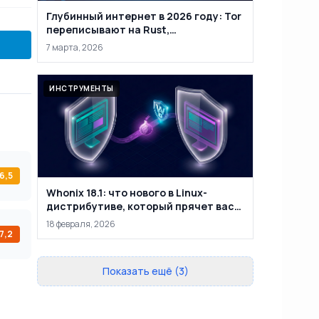
Глубинный интернет в 2026 году: Tor
переписывают на Rust,
маркетплейсы закрывают, а
7 марта, 2026
анонимность уже не абсолютна
ИНСТРУМЕНТЫ
6,5
Whonix 18.1: что нового в Linux-
дистрибутиве, который прячет вас
за двумя виртуальными машинами
18 февраля, 2026
7,2
Показать ещё (3)