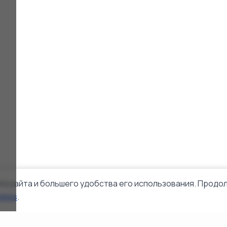
го сайта и большего удобства его использования. Продол
okies
.