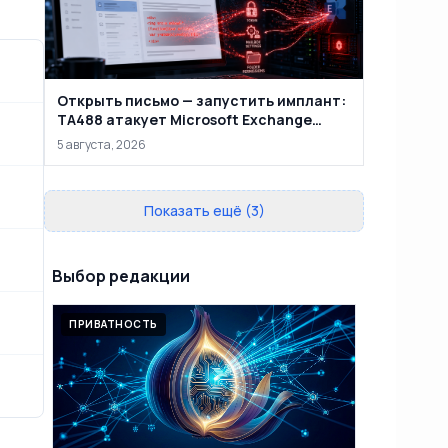
Открыть письмо — запустить имплант:
TA488 атакует Microsoft Exchange
через веб-почту
5 августа, 2026
Показать ещё (3)
Выбор редакции
ПРИВАТНОСТЬ