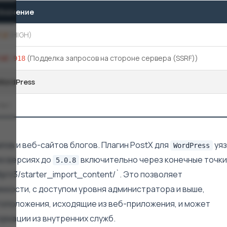
Значение
7,2
(HIGH)
(Подделка запросов на стороне сервера (SSRF))
CWE-918
WordPress
Нет
алов и веб-сайтов блогов. Плагин PostX для
уяз
WordPress
ех версиях до
включительно через конечные точки
5.0.8
ltp/v3/starter_import_content/`. Это позволяет
ности, с доступом уровня администратора и выше,
оположения, исходящие из веб-приложения, и может
рмации из внутренних служб.