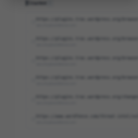
Ссылки
6
https://plugins.trac.wordpress.org/browse
security@wordfence.com
https://plugins.trac.wordpress.org/browse
security@wordfence.com
https://plugins.trac.wordpress.org/browse
security@wordfence.com
https://plugins.trac.wordpress.org/browse
security@wordfence.com
https://plugins.trac.wordpress.org/change
security@wordfence.com
https://www.wordfence.com/threat-intel/vu
security@wordfence.com