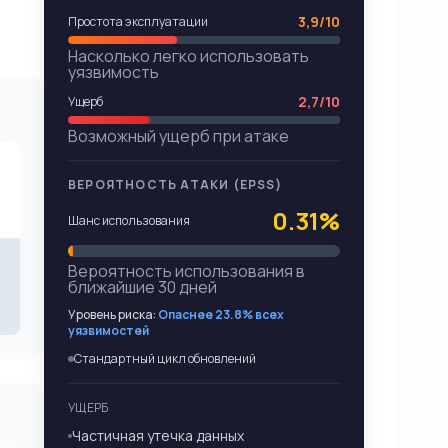
3,9/10
Простота эксплуатации
Насколько легко использовать
уязвимость
2,7/10
Ущерб
Возможный ущерб при атаке
ВЕРОЯТНОСТЬ АТАКИ (EPSS)
0.31%
Шанс использования
Вероятность использования в
ближайшие 30 дней
Уровень риска:
Опаснее 23.8% всех
уязвимостей
Стандартный цикл обновлений
УЩЕРБ
Частичная утечка данных