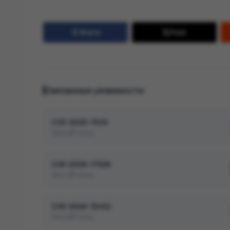
Share
Post
Связанные уязвимости
CVE-2026-7529
WordPress
CVE-2026-17506
WordPress
CVE-2026-15452
WordPress