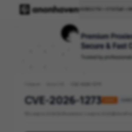
НОВОСТИ
СТАТЬИ
И
Главная
/
База CVE
/
CVE-2026-1273
CVE-2026-1273
HIGH
CVSS 3
4 марта 2026
Обновлено 4 марта 2026
WordPr