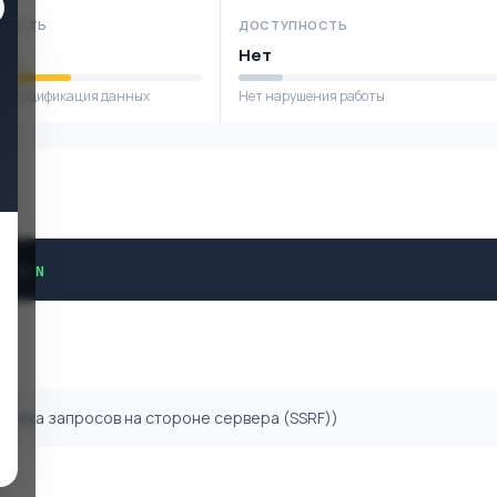
НОСТЬ
ДОСТУПНОСТЬ
е
Нет
я модификация данных
Нет нарушения работы
L
/
A
:
N
одделка запросов на стороне сервера (SSRF))