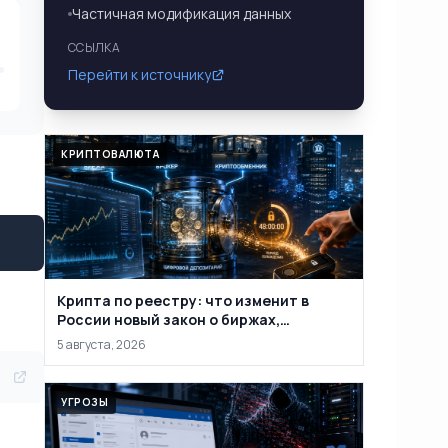
Частичная модификация данных
ССЫЛКА
Перейти к источнику
КРИПТОВАЛЮТА
Крипта по реестру: что изменит в
России новый закон о биржах,
обменниках и кошельках
5 августа, 2026
УГРОЗЫ