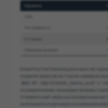
Параметр
CVSS
Тип уязвимости
Поставщик
Публичный эксплойт
Блоки Post Grid Gutenberg для новостей, журн
подделке запросов на стороне сервера во вс
API `/ultp/v3/starter_dummy_post/` и `/u
REST
злоумышленникам, прошедшим проверку подлин
отправлять веб-запросы в произвольные мест
использоваться для запроса и изменения инфо