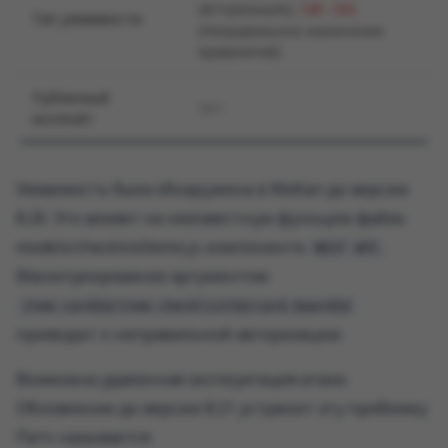
авторизация)
,
CWE-266
Тип уязвимости
(Неправильное назначение
привилегий)
Публичный
Нет
эксплойт
Уязвимость была обнаружена в WeKan до версии
8.20. Это влияет на неизвестную функцию файла
models/checklistItems.js компонента
.
REST API
Манипулирование аргументом
item.cardId/item.checklistId/card.boardId
приводит к неправильной авторизации.
Возможна удаленная эксплуатация атаки.
Обновление до версии 8.21 устранит эту проблему.
Патч называется