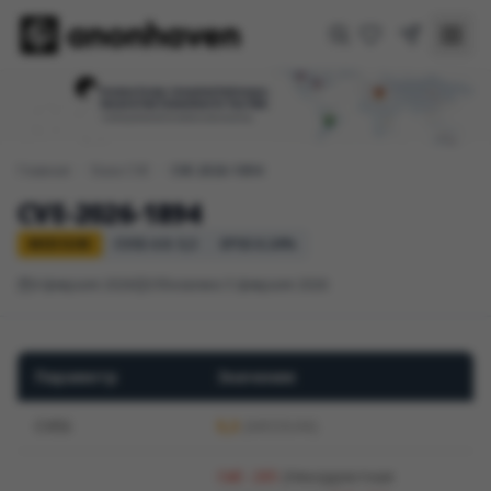
Главная
/
База CVE
/
CVE-2026-1894
CVE-2026-1894
MEDIUM
CVSS 4.0: 5,3
EPSS 0.24%
4 февраля 2026
Обновлено 5 февраля 2026
Параметр
Значение
CVSS
5,3
(MEDIUM)
(Некорректная
CWE-285