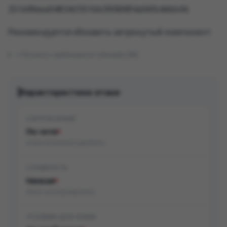
251d49eea94834cf351bb395808f4a56fb4dbb44.
Рекомендуется обновить затронутый компонент.
Показать оригинальное описание (EN)
Характеристики атаки
СПОСОБ АТАКИ
По сети
Атака возможна удалённо
СЛОЖНОСТЬ
Низкая
Легко эксплуатировать
УСЛОВИЯ ДЛЯ АТАКИ