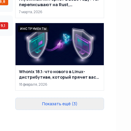
8,8
переписывают на Rust,
маркетплейсы закрывают, а
7 марта, 2026
анонимность уже не абсолютна
9,1
ИНСТРУМЕНТЫ
Whonix 18.1: что нового в Linux-
дистрибутиве, который прячет вас
за двумя виртуальными машинами
18 февраля, 2026
Показать ещё (3)