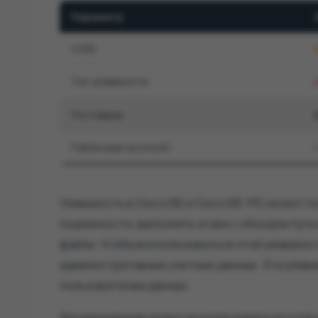
Параметр
CVSS
Тип уязвимости
Поставщик
Публичный эксплойт
Уязвимость в Cisco ISE и Cisco ISE-PIC може
подлинности, выполнить атаки с обходом пут
файлы. Чтобы воспользоваться этой уязвимо
административные учетные данные. Эта уязви
пользователем данных.
Злоумышленник может воспользоваться этой 