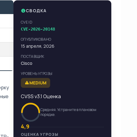
СВОДКА
CVE ID
CVE-2026-20148
ОПУБЛИКОВАНО
15 апреля, 2026
ПОСТАВЩИК
Cisco
УРОВЕНЬ УГРОЗЫ
MEDIUM
ерку
ьные
CVSS v3.1 Оценка
Средняя. Устраните в плановом
порядке.
4,9
ОЦЕНКА УГРОЗЫ
TTP-