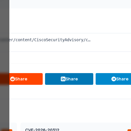
center/content/CiscoSecurityAdvisory/c…
Share
Share
Share
CVE-2026-20312