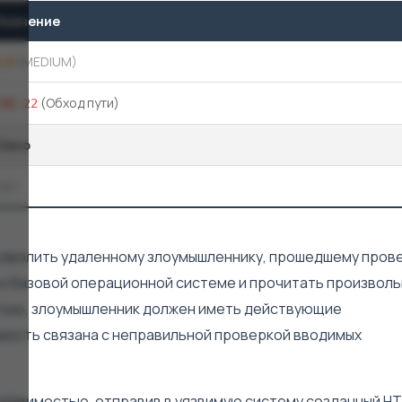
Значение
4,9
(MEDIUM)
(Обход пути)
CWE-22
Cisco
Нет
т позволить удаленному злоумышленнику, прошедшему пров
и к базовой операционной системе и прочитать произвол
стью, злоумышленник должен иметь действующие
мость связана с неправильной проверкой вводимых
уязвимостью, отправив в уязвимую систему созданный H