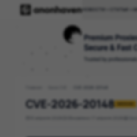
НОВОСТИ
СТАТЬИ
И
Главная
/
База CVE
/
CVE-2026-20148
CVE-2026-20148
MEDIUM
15 апреля 2026
Обновлено 17 апреля 2026
Cis