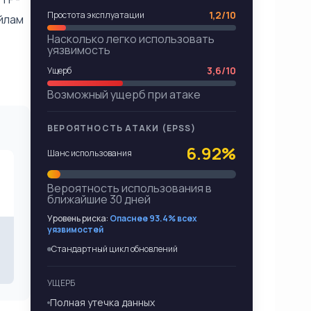
1,2/10
Простота эксплуатации
йлам
Насколько легко использовать
уязвимость
3,6/10
Ущерб
Возможный ущерб при атаке
ВЕРОЯТНОСТЬ АТАКИ (EPSS)
6.92%
Шанс использования
Вероятность использования в
ближайшие 30 дней
Уровень риска:
Опаснее 93.4% всех
уязвимостей
Стандартный цикл обновлений
УЩЕРБ
Полная утечка данных