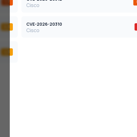
7,7
Cisco
CVE-2026-20310
6,3
Cisco
4,3