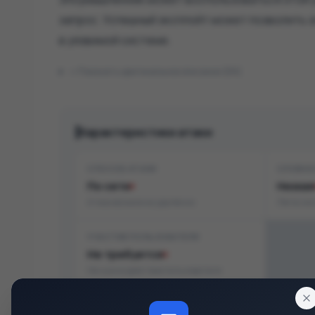
запрос. Успешный эксплойт может позволить 
в уязвимой системе.
Показать оригинальное описание (EN)
Характеристики атаки
СПОСОБ АТАКИ
СЛОЖН
По сети
Низкая
Атака возможна удалённо
Легко эк
УЧАСТИЕ ПОЛЬЗОВАТЕЛЯ
Не требуется
Не нужно действие пользователя