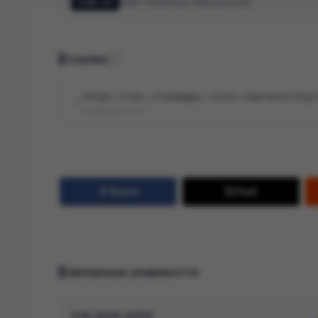
Path Traversal (Обход пути)
CWE-22
Ссылки
1
https://sec.cloudapps.cisco.com/security/
psirt@cisco.com
Share
Post
Связанные уязвимости
CVE-2026-20313