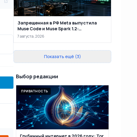
Запрещенная в РФ Meta выпустила
Muse Code и Muse Spark 1.2:
терминальный ИИ-агент продолжает
7 августа, 2026
работу после сбоя
Показать ещё (3)
Выбор редакции
ПРИВАТНОСТЬ
Глубинный интернет в 2026 году: Tor