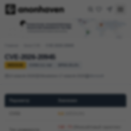
Главная
/
База CVE
/
CVE-2026-20945
CVE-2026-20945
MEDIUM
CVSS 3.1: 4,6
EPSS 25.1%
14 апреля 2026
Обновлено 17 апреля 2026
Microsoft
Параметр
Значение
CVSS
4,6
(MEDIUM)
CWE-79
(Межсайтовый скриптинг
Тип уязвимости