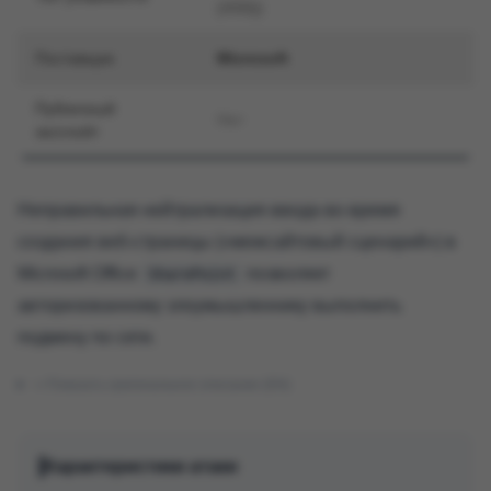
(XSS))
Поставщик
Microsoft
Публичный
Нет
эксплойт
Неправильная нейтрализация ввода во время
создания веб-страницы («межсайтовый сценарий») в
Microsoft Office
позволяет
SharePoint
авторизованному злоумышленнику выполнить
подмену по сети.
Показать оригинальное описание (EN)
Характеристики атаки