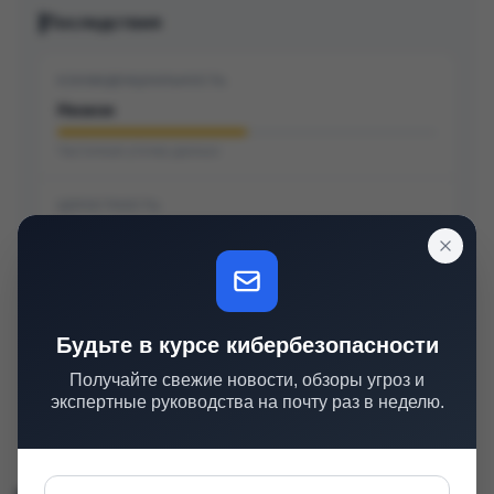
Последствия
КОНФИДЕНЦИАЛЬНОСТЬ
Низкое
Частичная утечка данных
ЦЕЛОСТНОСТЬ
Низкое
Частичная модификация данных
ДОСТУПНОСТЬ
Будьте в курсе кибербезопасности
Нет
Получайте свежие новости, обзоры угроз и
экспертные руководства на почту раз в неделю.
Нет нарушения работы