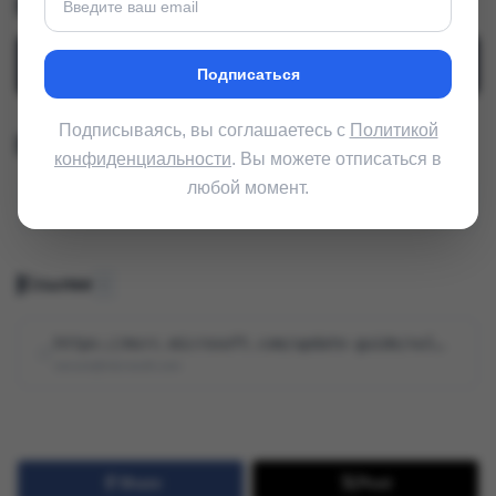
Строка CVSS
v3.1
CVSS
:
3.1
/
AV
:
N
/
AC
:
L
/
PR
:
L
/
UI
:
R
/
S
:
U
/
C
:
L
/
I
:
L
/
A
:
N
Подписаться
Подписываясь, вы соглашаетесь с
Политикой
Тип уязвимости (CWE)
конфиденциальности
. Вы можете отписаться в
любой момент.
Cross-Site Scripting (XSS) (Межсайтовый скриптинг (XSS))
CWE-79
Ссылки
1
https://msrc.microsoft.com/update-guide/vulnerability/CVE-2026-20945
secure@microsoft.com
Share
Post