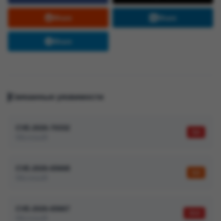
Share
Share
Share
Связанные уязвимости
CVE-2026-70332
9,6
Microsoft
CVE-2026-65668
8,8
Microsoft
CVE-2026-65667
10,0
Microsoft