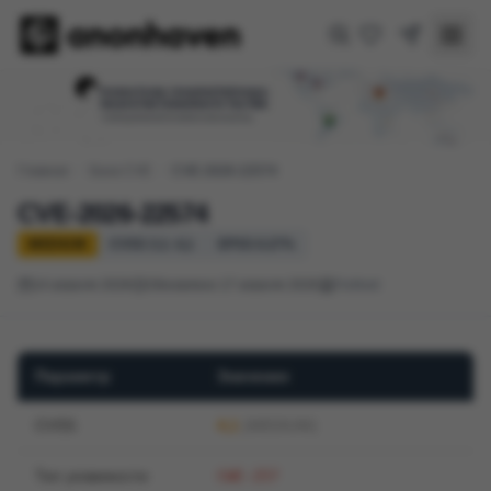
Главная
/
База CVE
/
CVE-2026-22574
CVE-2026-22574
MEDIUM
CVSS 3.1: 4,1
EPSS 0.27%
14 апреля 2026
Обновлено 17 апреля 2026
Fortinet
Параметр
Значение
CVSS
4,1
(MEDIUM)
Тип уязвимости
CWE-257