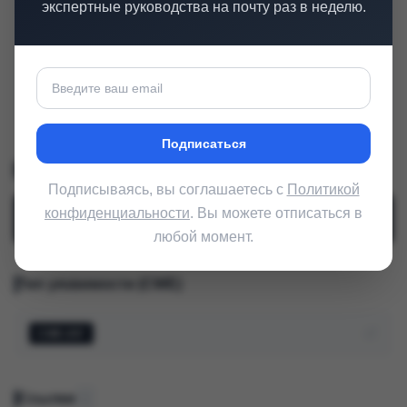
экспертные руководства на почту раз в неделю.
ДОСТУПНОСТЬ
Нет
Нет нарушения работы
Подписаться
Строка CVSS
v3.1
Подписываясь, вы соглашаетесь с
Политикой
конфиденциальности
. Вы можете отписаться в
CVSS
:
3.1
/
AV
:
N
/
AC
:
L
/
PR
:
H
/
UI
:
N
/
S
:
C
/
C
:
L
/
I
:
N
/
A
:
N
любой момент.
Тип уязвимости (CWE)
CWE-257
Ссылки
1