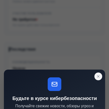
Нужны права администратора
УЧАСТИЕ ПОЛЬЗОВАТЕЛЯ
Не требуется
Не нужно действие пользователя
Последствия
КОНФИДЕНЦИАЛЬНОСТЬ
Низкое
Частичная утечка данных
ЦЕЛОСТНОСТЬ
Нет
Будьте в курсе кибербезопасности
Нет модификации данных
Получайте свежие новости, обзоры угроз и