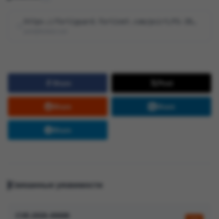
https://fortiguard.fortinet.com/psirt/FG-IR-26-105
psirt@fortinet.com
Share
Post
Share
Share
Share
Связанные уязвимости
CVE-2026-40688