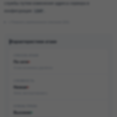
службы путем изменения адреса сервера в
конфигурации
.
LDAP
Показать оригинальное описание (EN)
Характеристики атаки
СПОСОБ АТАКИ
По сети
Атака возможна удалённо
СЛОЖНОСТЬ
Низкая
Легко эксплуатировать
НУЖНЫ ПРАВА
Высокие