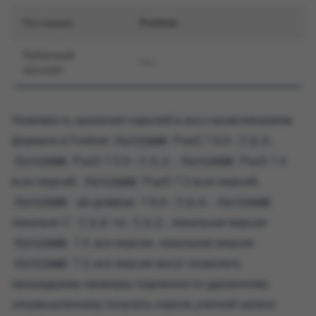
Поставщик
Fortinet
Публичный
Нет
эксплойт
Уязвимость хранения паролей в восстанавливаемом
формате в Fortinet
PaaS 7.6.0–
,
FortiSOAR
7.6.4
PaaS 7.5.0–
,
PaaS 7.4
FortiSOAR
7.5.2
FortiSOAR
всех версий,
PaaS 7.3 всех версий,
FortiSOAR
7.6.0–
,
FortiSOAR
on-premise
7.6.4
FortiSOAR
локально С
по
, локальная версия
7.5.0
7.5.2
7.4, все версии, локальная версия
FortiSOAR
7.3, все версии могут позволить
FortiSOAR
прошедшему проверку подлинности удаленному
злоумышленнику получить пароль учетной записи