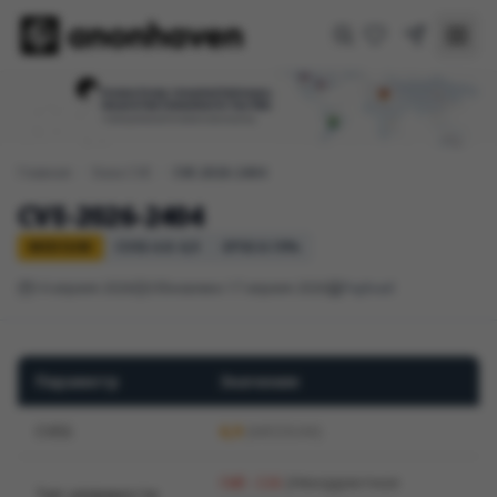
Главная
/
База CVE
/
CVE-2026-2404
CVE-2026-2404
MEDIUM
CVSS 4.0: 6,9
EPSS 0.19%
14 апреля 2026
Обновлено 17 апреля 2026
Payload
Параметр
Значение
CVSS
6,9
(MEDIUM)
(Некорректное
CWE-116
Тип уязвимости