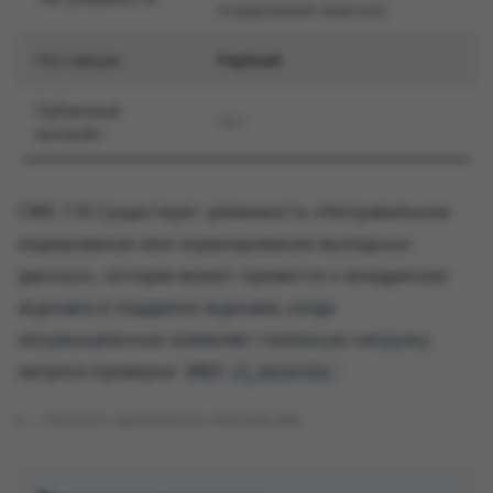
кодирование вывода)
Поставщик
Payload
Публичный
Нет
эксплойт
CWE-116 Существует уязвимость «Неправильное
кодирование или экранирование выходных
данных», которая может привести к внедрению
журнала и подделке журнала, когда
злоумышленник изменяет полезную нагрузку
запроса проверки
POST /j_security.
Показать оригинальное описание (EN)