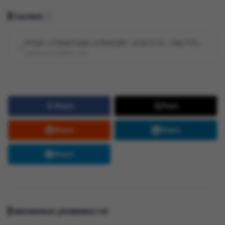
Ссылки
1
https://download.schneider-electric.com/files?p_Doc_Ref=SEVD-2026-104-01&p_enDo…
cybersecurity@se.com
Share
Post
Share
Share
Share
Связанные уязвимости