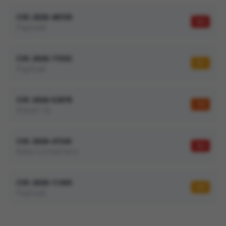
CVE-2026-48158
9,3
Payload
CVE-2026-71502
5,1
Payload
CVE-2026-52878
7,5
Klever-Io
CVE-2026-47243
9,2
Kata-Containers
CVE-2026-11430
6,9
Payload