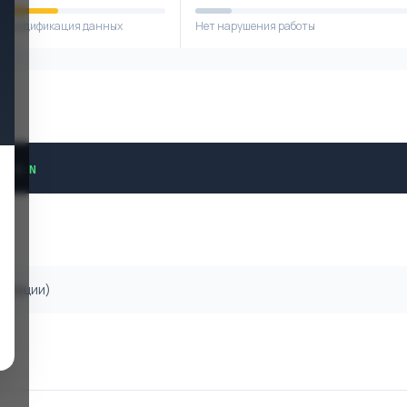
я модификация данных
Нет нарушения работы
L
/
A
:
N
ризации)