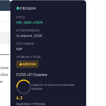
СВОДКА
CVE ID
CVE-2026-27676
ОПУБЛИКОВАНО
14 апреля, 2026
ПОСТАВЩИК
SAP
УРОВЕНЬ УГРОЗЫ
MEDIUM
еских
 без
CVSS v3.1 Оценка
ом
Средняя. Устраните в плановом
порядке.
4,3
ОЦЕНКА УГРОЗЫ