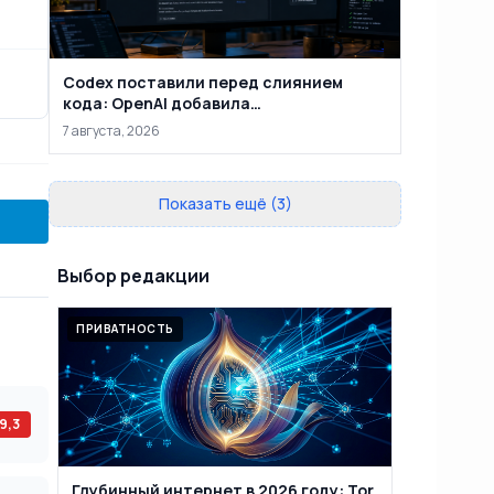
Codex поставили перед слиянием
кода: OpenAI добавила
автоматическую проверку PR на
7 августа, 2026
уязвимости
Показать ещё (3)
Выбор редакции
ПРИВАТНОСТЬ
9,3
Глубинный интернет в 2026 году: Tor