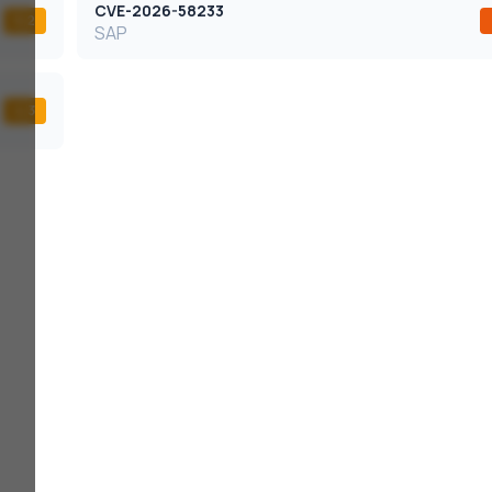
CVE-2026-58233
5,2
SAP
4,3