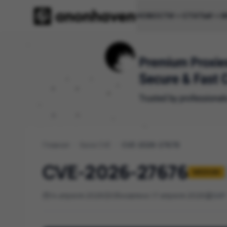
НОВОСТИ
СТАТЬИ
И
Главная
/
База CVE
/
CVE-2026-27676
CVE-2026-27676
MEDIUM
14 апреля 2026
Обновлено 17 апреля 2026
SAP