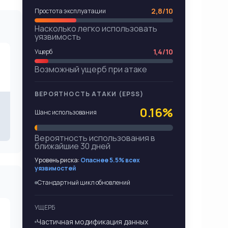
2,8/10
Простота эксплуатации
Насколько легко использовать
уязвимость
1,4/10
Ущерб
Возможный ущерб при атаке
ВЕРОЯТНОСТЬ АТАКИ (EPSS)
0.16%
Шанс использования
Вероятность использования в
ближайшие 30 дней
Уровень риска:
Опаснее 5.5% всех
уязвимостей
Стандартный цикл обновлений
УЩЕРБ
Частичная модификация данных