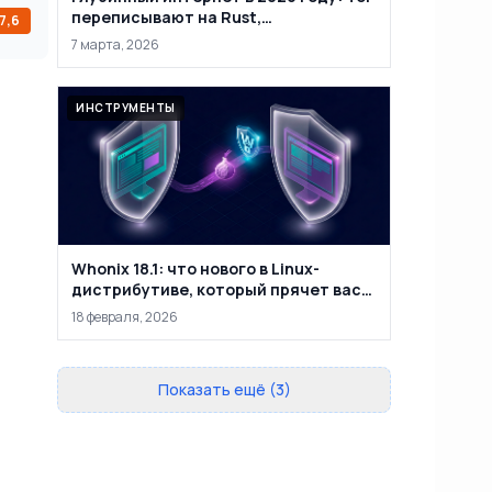
переписывают на Rust,
7,6
маркетплейсы закрывают, а
7 марта, 2026
анонимность уже не абсолютна
ИНСТРУМЕНТЫ
Whonix 18.1: что нового в Linux-
дистрибутиве, который прячет вас
за двумя виртуальными машинами
18 февраля, 2026
Показать ещё (3)