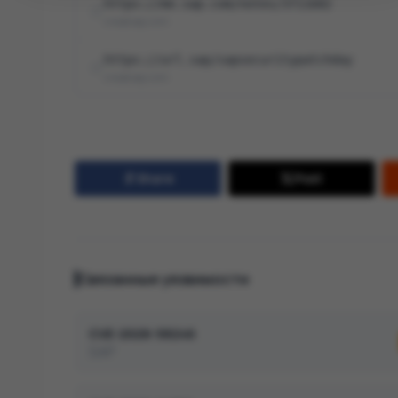
https://me.sap.com/notes/3711682
cna@sap.com
https://url.sap/sapsecuritypatchday
cna@sap.com
Share
Post
Связанные уязвимости
CVE-2026-58246
SAP