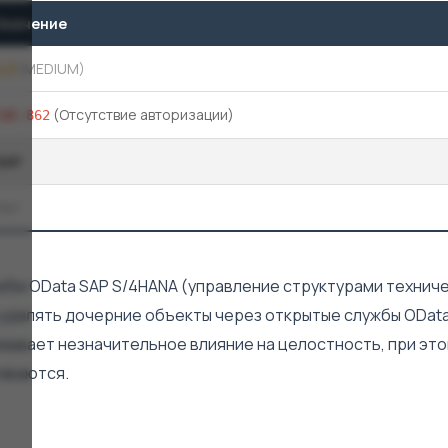
Значение
4,3
(MEDIUM)
(Отсутствие авторизации)
CWE-862
SAP
Нет
ужбе OData SAP S/4HANA (управление структурами технич
удалять дочерние объекты через открытые службы OData
зывает незначительное влияние на целостность, при эт
иваются.