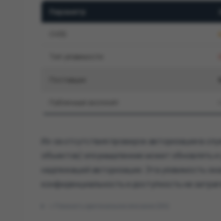
Параметр
CVSS
Тип уязвимости
Поставщик
Публичный эксплойт
Из-за отсутствия проверок авторизации в сл
объектов) злоумышленник может обновлять и 
надлежащей авторизации. Эта уязвимость ока
конфиденциальность и доступность не затраг
Показать оригинальное описание (EN)