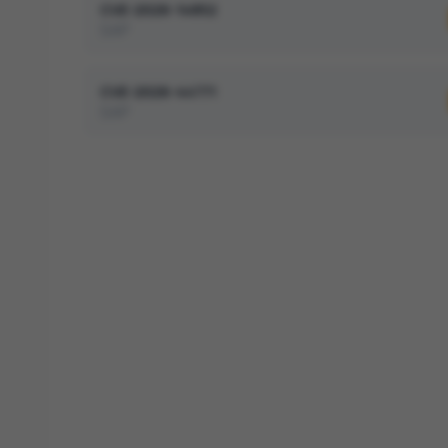
CVE-2026-14852
SAP
CVE-2026-44771
SAP