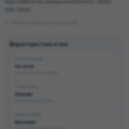
Идентификатор сообщения Mattermost: MMSA-
2026-00603
Показать оригинальное описание (EN)
Характеристики атаки
СПОСОБ АТАКИ
По сети
Атака возможна удалённо
СЛОЖНОСТЬ
Низкая
Легко эксплуатировать
НУЖНЫ ПРАВА
Высокие
Нужны права администратора