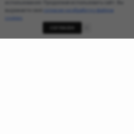
использования. Продолжая использовать сайт, Вы
выражаете своё
согласие на обработку файлов
cookies
.
СОГЛАСЕН
О проекте
Новости кибербезопасности, приватности и ИИ-
угроз - AnonHaven
Ссылки
О нас