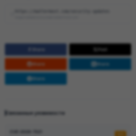
https://mattermost.com/security-updates
responsibledisclosure@mattermost.com
Share
Post
Share
Share
Share
Связанные уязвимости
CVE-2026-7521
5,5