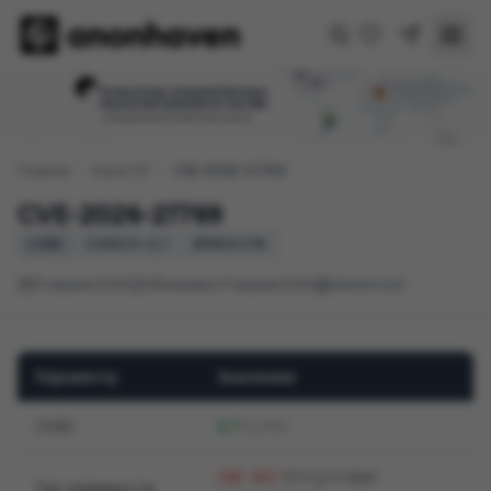
Главная
/
База CVE
/
CVE-2026-27769
CVE-2026-27769
LOW
CVSS 3.1: 2,7
EPSS 0.17%
15 апреля 2026
Обновлено 17 апреля 2026
Mattermost
Параметр
Значение
CVSS
2,7
(LOW)
(Отсутствие
CWE-862
Тип уязвимости