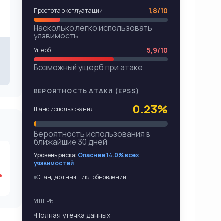
1,8/10
Простота эксплуатации
Насколько легко использовать
уязвимость
5,9/10
Ущерб
Возможный ущерб при атаке
ВЕРОЯТНОСТЬ АТАКИ (EPSS)
0.23%
Шанс использования
Вероятность использования в
ближайшие 30 дней
Уровень риска:
Опаснее 14.0% всех
уязвимостей
Стандартный цикл обновлений
УЩЕРБ
Полная утечка данных