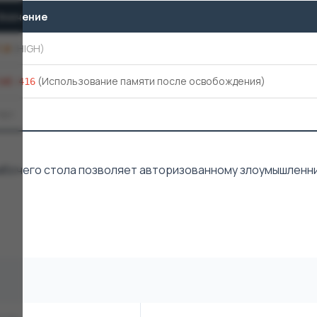
Значение
7,8
(HIGH)
(Использование памяти после освобождения)
CWE-416
Нет
 рабочего стола позволяет авторизованному злоумышленн