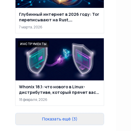
Глубинный интернет в 2026 году: Tor
переписывают на Rust,
маркетплейсы закрывают, а
7 марта, 2026
анонимность уже не абсолютна
ИНСТРУМЕНТЫ
Whonix 18.1: что нового в Linux-
дистрибутиве, который прячет вас
за двумя виртуальными машинами
18 февраля, 2026
Показать ещё (3)