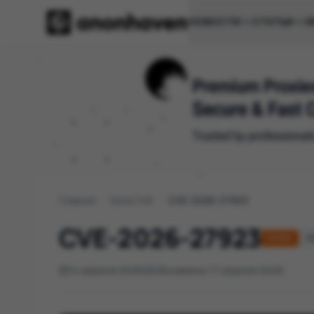
НОВОСТИ
СТАТЬИ
И
Главная
/
База CVE
/
CVE-2026-27923
CVE-2026-27923
HIGH
C
14 апреля 2026
Обновлено 17 апреля 2026