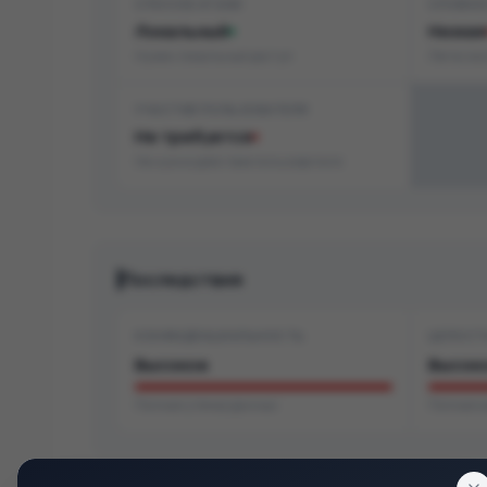
СПОСОБ АТАКИ
СЛОЖН
Локальный
Низкая
Нужен локальный доступ
Легко эк
УЧАСТИЕ ПОЛЬЗОВАТЕЛЯ
Не требуется
Не нужно действие пользователя
Последствия
КОНФИДЕНЦИАЛЬНОСТЬ
ЦЕЛОСТ
Высокое
Высок
Полная утечка данных
Полная 