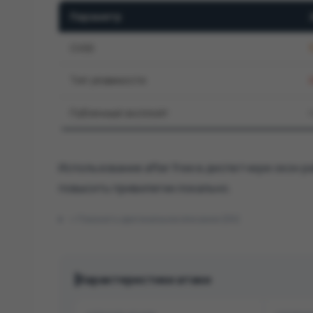
Параметр
CVSS
Тип уязвимости
Публичный эксплойт
Использование after free в диспетчере окон
повысить привилегии локально.
Показать оригинальное описание (EN)
Характеристики атаки