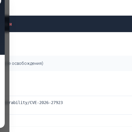
H
/
A
:
H
 после освобождения)
ulnerability/CVE-2026-27923