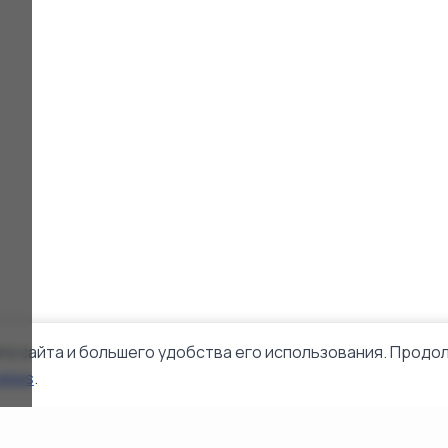
го сайта и большего удобства его использования. Продол
okies
.