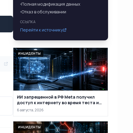
Полная модификация данных
Отказ в обслуживании
ССЫЛКА
Перейти к источнику
ИНЦИДЕНТЫ
ИИ запрещенной в РФ Meta получил
доступ к интернету во время теста и
проник в систему сторонней компании
6 августа, 2026
ИНЦИДЕНТЫ