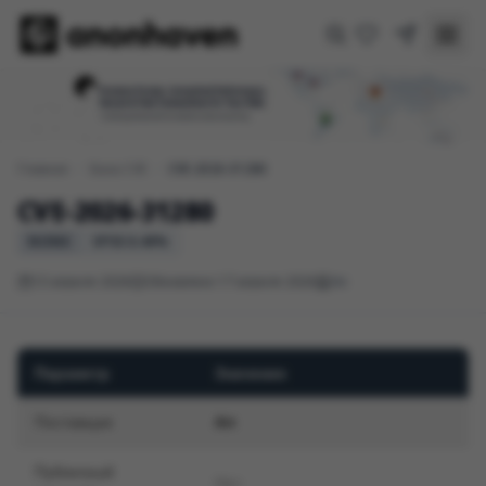
Главная
/
База CVE
/
CVE-2026-31280
CVE-2026-31280
NONE
EPSS 0.40%
13 апреля 2026
Обновлено 17 апреля 2026
An
Параметр
Значение
Поставщик
An
Публичный
Нет