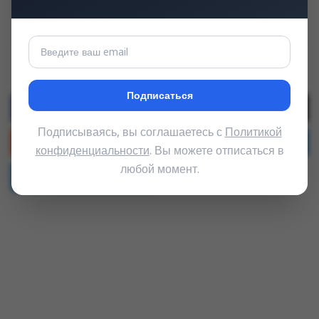
https://nvd.nist.gov/vuln/detail/cve-2025-20701
cve@mitre.org
Подписаться
Share
Post
Подписываясь, вы соглашаетесь с
Политикой
Share
Share
конфиденциальности
. Вы можете отписаться в
любой момент.
Share