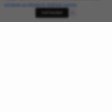
согласие на обработку файлов cookies
.
СОГЛАСЕН
О проекте
Новости кибербезопасности, приватности и ИИ-угроз -
AnonHaven
Ссылки
О нас
Хакерские группы