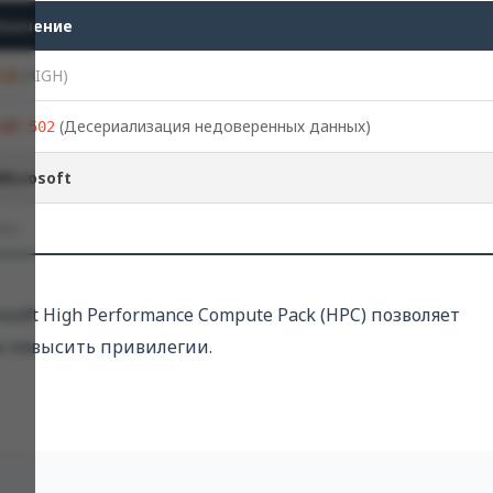
Значение
7,8
(HIGH)
(Десериализация недоверенных данных)
CWE-502
Microsoft
Нет
oft High Performance Compute Pack (HPC) позволяет
 повысить привилегии.