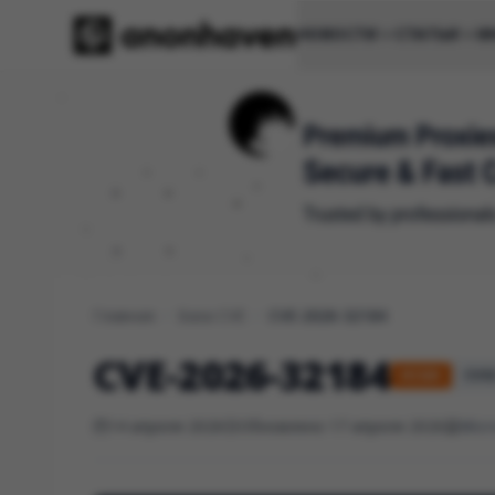
НОВОСТИ
СТАТЬИ
И
Главная
/
База CVE
/
CVE-2026-32184
CVE-2026-32184
HIGH
CVSS
14 апреля 2026
Обновлено 17 апреля 2026
Micr