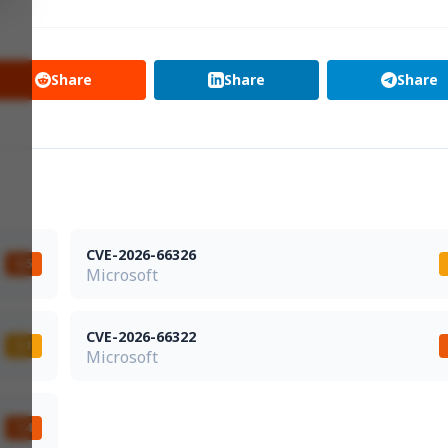
Share
Share
Share
CVE-2026-66326
8,5
Microsoft
CVE-2026-66322
6,1
Microsoft
7,4