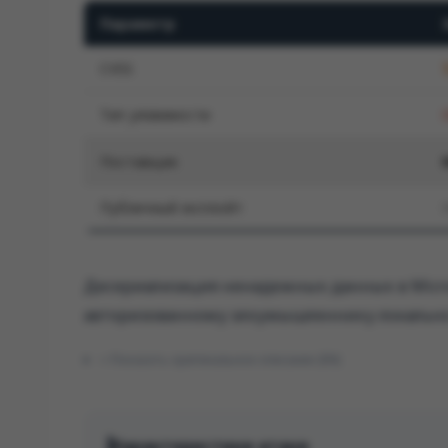
Параметр
CVSS
Тип уязвимости
Поставщик
Публичный эксплойт
Десериализация ненадежных данных в Micros
авторизованному злоумышленнику локально
Показать оригинальное описание (EN)
Характеристики атаки