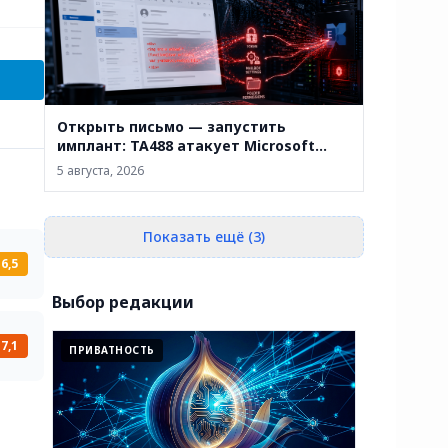
Открыть письмо — запустить
имплант: TA488 атакует Microsoft
Exchange через веб-почту
5 августа, 2026
Показать ещё (3)
6,5
Выбор редакции
7,1
ПРИВАТНОСТЬ