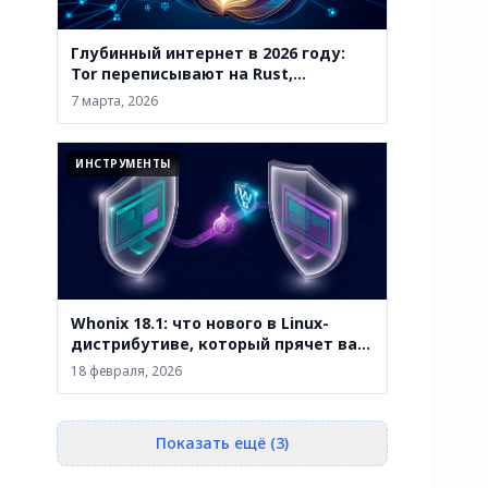
Глубинный интернет в 2026 году:
Tor переписывают на Rust,
маркетплейсы закрывают, а
7 марта, 2026
анонимность уже не абсолютна
ИНСТРУМЕНТЫ
Whonix 18.1: что нового в Linux-
дистрибутиве, который прячет вас
за двумя виртуальными машинами
18 февраля, 2026
Показать ещё (3)