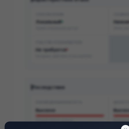
СПОСОБ АТАКИ
СЛОЖН
Локальный
Низка
Нужен локальный доступ
Легко эк
УЧАСТИЕ ПОЛЬЗОВАТЕЛЯ
Не требуется
Не нужно действие пользователя
Последствия
КОНФИДЕНЦИАЛЬНОСТЬ
ЦЕЛОСТ
Высокое
Высок
Полная утечка данных
Полная 