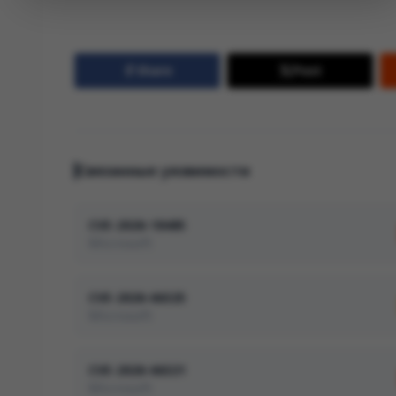
Share
Post
Связанные уязвимости
CVE-2026-18485
Microsoft
CVE-2026-66325
Microsoft
CVE-2026-66321
Microsoft