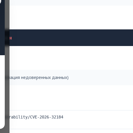
H
/
A
:
H
ериализация недоверенных данных)
ulnerability/CVE-2026-32184