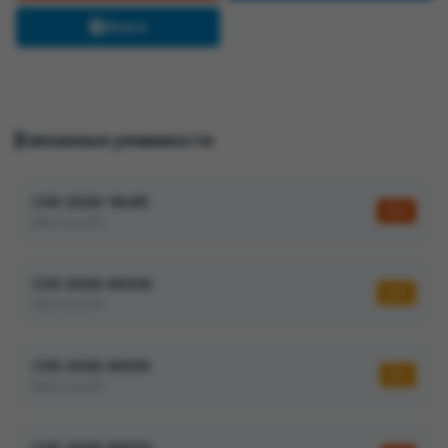
Share
Связанные уязвимости
CVE-2026-18485
8,5
Microsoft
CVE-2026-66326
6,5
Microsoft
CVE-2026-66325
6,1
Microsoft
CVE-2026-66322