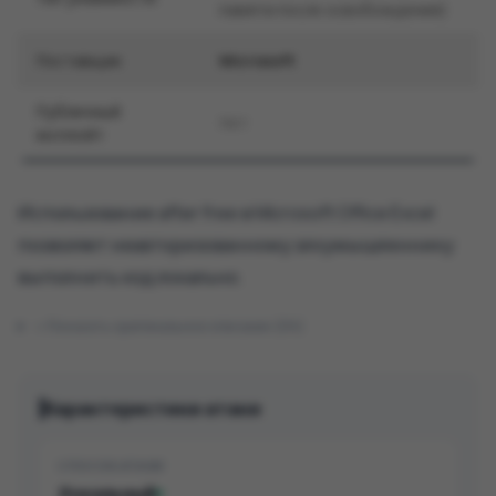
памяти после освобождения)
Поставщик
Microsoft
Публичный
Нет
эксплойт
Использование after free в Microsoft Office Excel
позволяет неавторизованному злоумышленнику
выполнить код локально.
Показать оригинальное описание (EN)
Характеристики атаки
СПОСОБ АТАКИ
Локальный