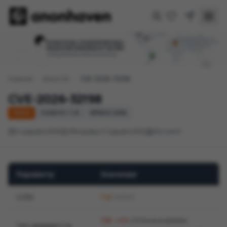
Главная
/
База CVE
/
CVE-2026-32198
CVE-2026-32198
HIGH
CVSS 3.1: 7,8
EPSS 0.29%
14 апреля 2026
Обновлено 17 апреля 2026
Microsoft
Параметр
Значение
CVSS
7,8
(HIGH)
(Использование
CWE-416
Тип уязвимости