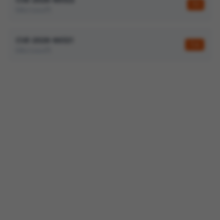
7,1
Microsoft
CVE-2026-66321
7,4
Microsoft