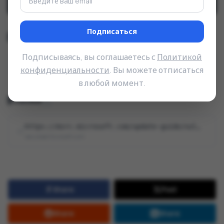
CVSS
:
3.1
/
AV
:
L
/
AC
:
L
/
PR
:
N
/
UI
:
R
/
S
:
U
/
C
:
H
/
I
:
H
/
A
:
H
Подписаться
Тип уязвимости (CWE)
Подписываясь, вы соглашаетесь с
Политикой
Use After Free (Использование памяти после освобождения)
CWE-416
конфиденциальности
. Вы можете отписаться
в любой момент.
Ссылки
1
https://msrc.microsoft.com/update-guide/vulnerability/CVE-2026-32198
secure@microsoft.com
Share
Post
Share
Share