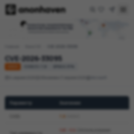
Главная
/
База CVE
/
CVE-2026-33095
CVE-2026-33095
HIGH
CVSS 3.1: 7,8
EPSS 0.37%
14 апреля 2026
Обновлено 17 апреля 2026
Microsoft
Параметр
Значение
CVSS
7,8
(HIGH)
(Использование
CWE-416
Тип уязвимости