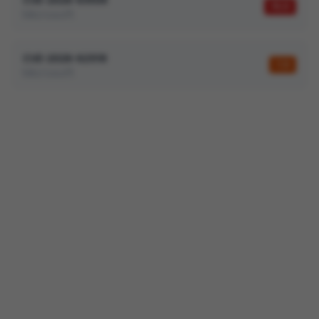
10,0
Microsoft
CVE-2026-62918
7,5
Microsoft