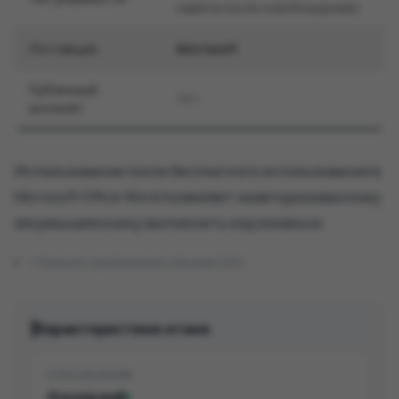
памяти после освобождения)
Поставщик
Microsoft
Публичный
Нет
эксплойт
Использование после бесплатного использования в
Microsoft Office Word позволяет неавторизованному
злоумышленнику выполнить код локально.
Показать оригинальное описание (EN)
Характеристики атаки
СПОСОБ АТАКИ
Локальный