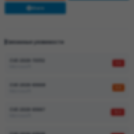
Share
Связанные уязвимости
CVE-2026-70332
9,6
Microsoft
CVE-2026-65668
8,8
Microsoft
CVE-2026-65667
10,0
Microsoft
CVE-2026-63508