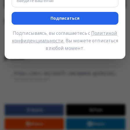
CVSS
:
3.1
/
AV
:
L
/
AC
:
L
/
PR
:
N
/
UI
:
R
/
S
:
U
/
C
:
H
/
I
:
H
/
A
:
H
Подписаться
Тип уязвимости (CWE)
Подписываясь, вы соглашаетесь с
Политикой
Use After Free (Использование памяти после освобождения)
CWE-416
конфиденциальности
. Вы можете отписаться
в любой момент.
Ссылки
1
https://msrc.microsoft.com/update-guide/vulnerability/CVE-2026-33095
secure@microsoft.com
Share
Post
Share
Share