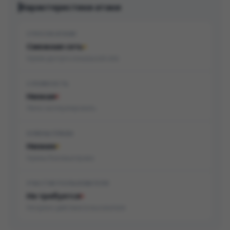
Характеристики атаки
СПОСОБ АТАКИ
Смежная сеть
Нужен доступ к локальной сети
СЛОЖНОСТЬ
Низкая
Легко эксплуатировать
НУЖНЫ ПРАВА
Низкие
Нужны базовые права
УЧАСТИЕ ПОЛЬЗОВАТЕЛЯ
Не требуется
Не нужно действие пользователя