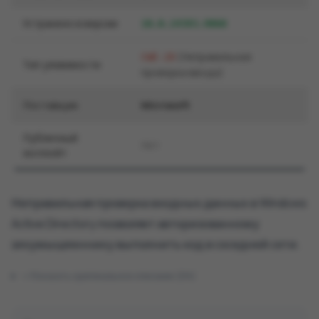
Устранено в версии
10.0.14393.9060
(Неправильная
CWE-20
Тип уязвимости
проверка ввода)
Поставщик
Microsoft
Публичный
Нет
эксплойт
Неправильная проверка входных данных в Windows
Active Directory позволяет авторизованному
злоумышленнику выполнить код в соседней сети.
Показать оригинальное описание (EN)