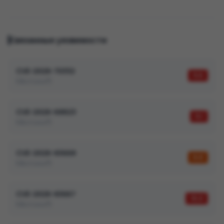
Связанные уязвимости
CVE-2026-70332
9,6
Microsoft
CVE-2026-68823
9,1
Microsoft
CVE-2026-65668
8,8
Microsoft
CVE-2026-65667
10,0
Microsoft