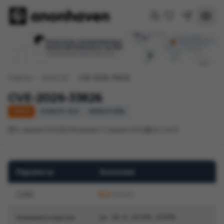
Главная
/
База CVE
/
CVE-2026-33826
CVE-2026-33826
HIGH
CVSS 3.1: 8,0
EPSS 0.53%
14 апреля 2026
Обновлено 17 апреля 2026
Microsoft
Параметр
Значение
CVSS
8,0
(HIGH)
Уязвимые версии
до 10.0.26100.32690