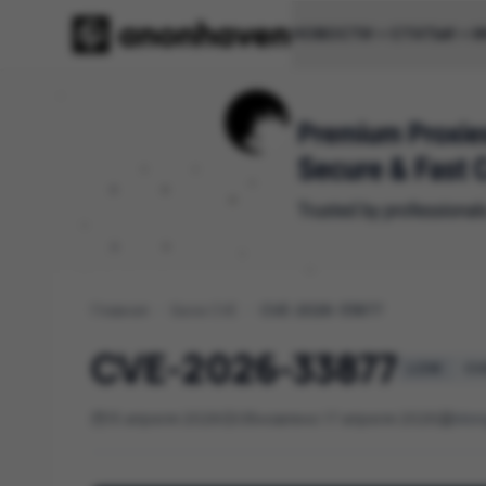
НОВОСТИ
СТАТЬИ
И
Главная
/
База CVE
/
CVE-2026-33877
CVE-2026-33877
LOW
CVS
15 апреля 2026
Обновлено 17 апреля 2026
Mon