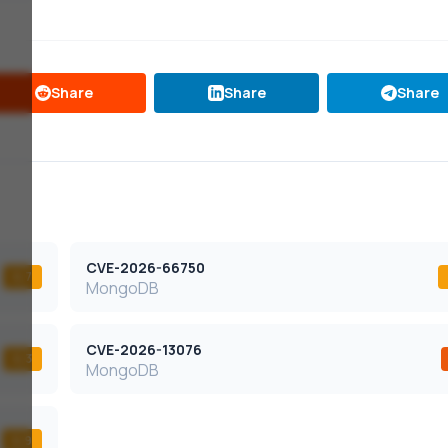
Share
Share
Share
CVE-2026-66750
6,7
MongoDB
CVE-2026-13076
6,3
MongoDB
6,9