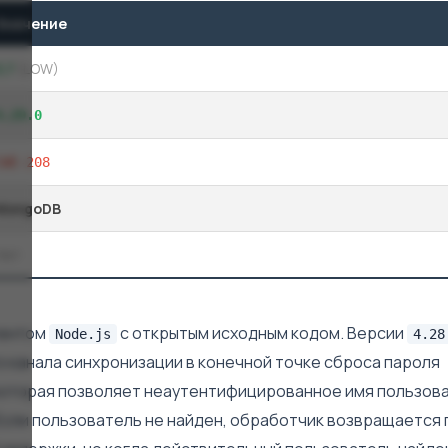
Значение
3,7
(LOW)
4.29.0
CWE-208
MongoDB
Нет
тентом
с открытым исходным кодом. Версии
Node.js
4.28
 канала синхронизации в конечной точке сброса пароля
, которая позволяет неаутентифицированное имя пользов
Если пользователь не найден, обработчик возвращается