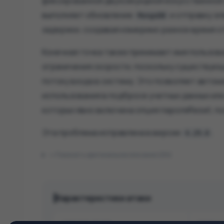
фиксированной двухсекундной искусственной 
выполняет обновление
и отправку э
MongoDB
задержки, создавая измеримо разное время о
Конечная точка также принимает имя пользова
ограничения скорости, поскольку существую
потоку входа в систему. Это позволяет авто
использования в подбросе учетных данных или
которых явно включена опция пароляReset, по
Эта проблема исправлена ​​в версии
.
4.29.0
Показать оригинальное описание (EN)
Характеристики атаки
СПОСОБ АТАКИ
СЛОЖН