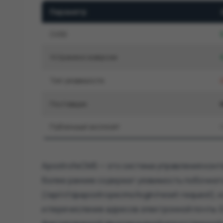
Параметр
CVSS
Устранено в версии
Тип уязвимости
Поставщик
Публичный эксплойт
ApostrofeCMS — это система управления кон
более ранние содержат уязвимость побочного
(/api/v1/@apostropecms/login/reset-request)
и перечисление адресов электронной почты. 