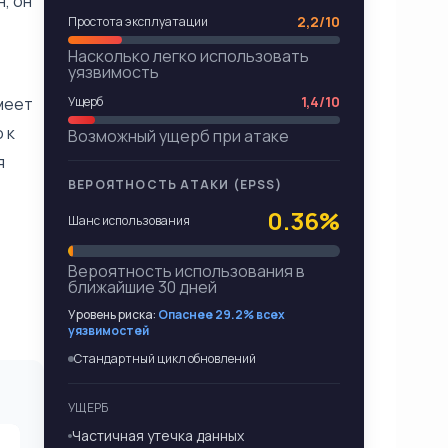
, он
2,2/10
Простота эксплуатации
Насколько легко использовать
уязвимость
1,4/10
меет
Ущерб
 к
Возможный ущерб при атаке
я
ВЕРОЯТНОСТЬ АТАКИ (EPSS)
0.36%
Шанс использования
Вероятность использования в
ближайшие 30 дней
Уровень риска:
Опаснее 29.2% всех
уязвимостей
Стандартный цикл обновлений
УЩЕРБ
Частичная утечка данных