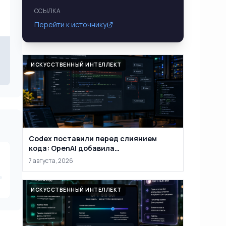
ССЫЛКА
Перейти к источнику
ИСКУССТВЕННЫЙ ИНТЕЛЛЕКТ
Codex поставили перед слиянием
кода: OpenAI добавила
автоматическую проверку PR на
7 августа, 2026
уязвимости
ИСКУССТВЕННЫЙ ИНТЕЛЛЕКТ