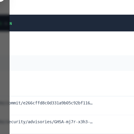
N
/
A
:
N
he/commit/e266cffd8c0d331a9b05c92bf116…
he/security/advisories/GHSA-mj7r-x3h3-…