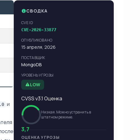
СВОДКА
CVE ID
CVE-2026-33877
ОПУБЛИКОВАНО
15 апреля, 2026
ПОСТАВЩИК
MongoDB
УРОВЕНЬ УГРОЗЫ
LOW
CVSS v3.1 Оценка
и
.0
Низкая. Можно устранить в
штатном режиме.
ателя
3,7
 после
ОЦЕНКА УГРОЗЫ