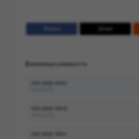
Share
Post
Связанные уязвимости
CVE-2026-48121
MongoDB
CVE-2026-13078
MongoDB
CVE-2026-13074