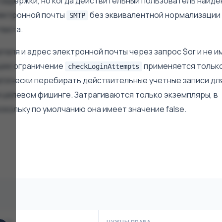
задержки, но когда действительный пользователь найден
лектронной почты
без эквивалентной нормализации
SMTP
твета.
теля и адрес электронной почты через запрос $or и не и
щее ограничение
применяется только
checkLoginAttempts
матически перебирать действительные учетные записи дл
 целевом фишинге. Затрагиваются только экземпляры, в
скольку по умолчанию она имеет значение false.
ОСТЬ
НУЖНЫ ПРАВА