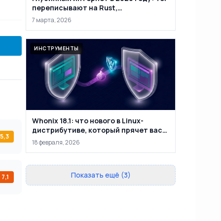
переписывают на Rust,
маркетплейсы закрывают, а
7 марта, 2026
анонимность уже не абсолютна
ИНСТРУМЕНТЫ
Whonix 18.1: что нового в Linux-
дистрибутиве, который прячет вас
5,3
за двумя виртуальными машинами
18 февраля, 2026
Показать ещё (3)
7,1