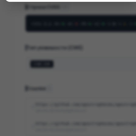
Строка CVSS
v3.1
CVSS
:
3.1
/
AV
:
N
/
AC
:
H
/
PR
:
N
/
UI
:
N
/
S
:
U
/
C
:
L
/
I
:
Тип уязвимости (CWE)
CWE-208
Ссылки
2
https://github.com/apostrophecms/apostrop
security-advisories@github.com
https://github.com/apostrophecms/apostrop
security-advisories@github.com