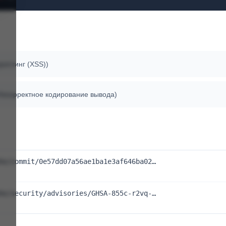
криптинг (XSS))
 (Некорректное кодирование вывода)
he/commit/0e57dd07a56ae1ba1e3af646ba02…
he/security/advisories/GHSA-855c-r2vq-…