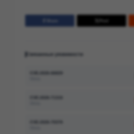
Share
Post
Связанные уязвимости
CVE-2026-66829
Meta
CVE-2026-71316
Meta
CVE-2026-70376
Meta