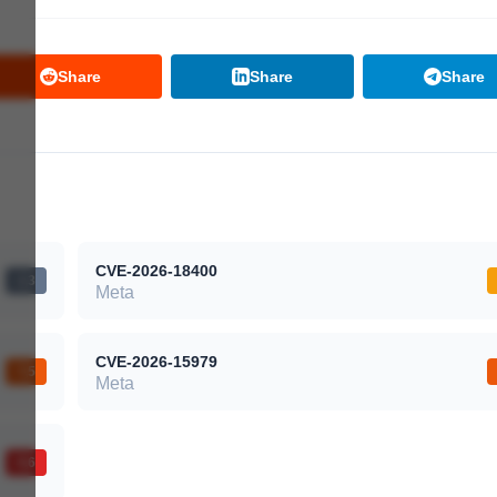
Share
Share
Share
CVE-2026-18400
2,3
Meta
CVE-2026-15979
7,5
Meta
9,6