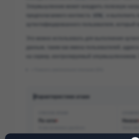
Злоумышленник может внедрить полезную нагрузку,
предполагаемого контекста
и выполнить 
HTML
аутентифицированного пользователя, который п
Это можно использовать для выполнения аутен
данным, таким как имена пользователей, адреса
на сервер, контролируемый злоумышленником. Э
Показать оригинальное описание (EN)
Характеристики атаки
СПОСОБ АТАКИ
СЛОЖНО
По сети
Низкая
Атака возможна удалённо
Легко эк