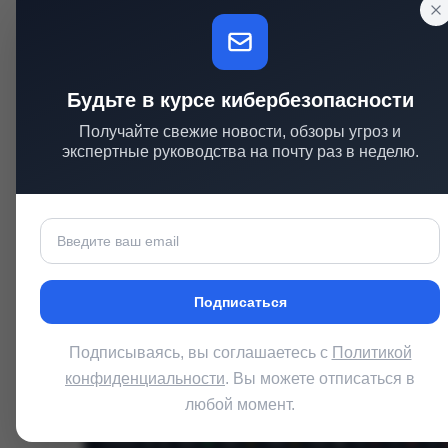
УЧАСТИЕ ПОЛЬЗОВАТЕЛЯ
Требуется
Нужно действие пользователя
Будьте в курсе кибербезопасности
Получайте свежие новости, обзоры угроз и
экспертные руководства на почту раз в неделю.
Последствия
КОНФИДЕНЦИАЛЬНОСТЬ
ЦЕЛОСТ
Высокое
Высок
Полная утечка данных
Полная 
Подписаться
Подписываясь, вы соглашаетесь с
Политикой
конфиденциальности
. Вы можете отписаться в
Строка CVSS
v3.1
любой момент.
CVSS
:
3.1
/
AV
:
N
/
AC
:
L
/
PR
:
L
/
UI
:
R
/
S
:
C
/
C
:
H
/
I
: