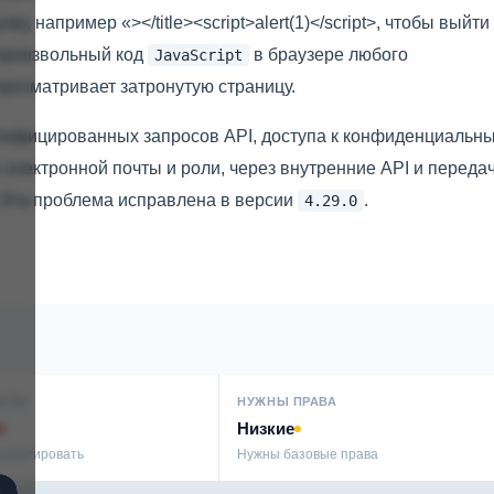
 например «></title><script>alert(1)</script>, чтобы выйти
произвольный код
в браузере любого
JavaScript
росматривает затронутую страницу.
тифицированных запросов API, доступа к конфиденциальн
 электронной почты и роли, через внутренние API и переда
та проблема исправлена ​​в версии
.
4.29.0
СТЬ
НУЖНЫ ПРАВА
Низкие
сплуатировать
Нужны базовые права