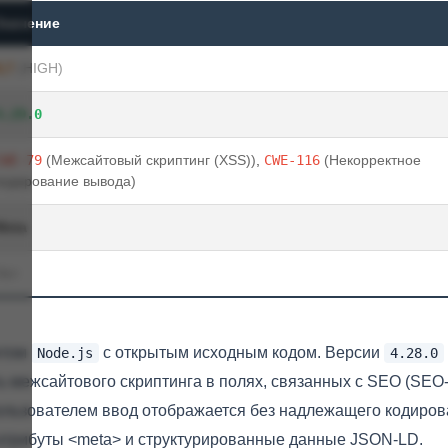
Значение
8,7
(HIGH)
4.29.0
CWE-79
(Межсайтовый скриптинг (XSS))
,
CWE-116
(Некорректное
кодирование вывода)
Meta
Нет
нтом
с открытым исходным кодом. Версии
Node.js
4.28.0
 межсайтового скриптинга в полях, связанных с SEO (SEO
пользователем ввод отображается без надлежащего кодиро
>, атрибуты <meta> и структурированные данные JSON-LD.