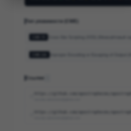
Тип уязвимости (CWE)
Cross-Site Scripting (XSS) (Межсайтовый с
CWE-79
Improper Encoding or Escaping of Output
CWE-116
Ссылки
2
https://github.com/apostrophecms/apostrop
security-advisories@github.com
https://github.com/apostrophecms/apostrop
security-advisories@github.com