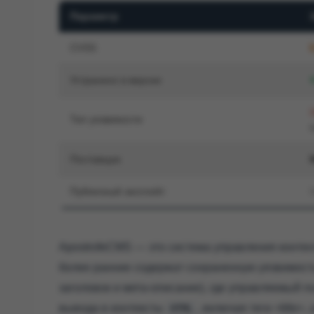
Параметр
CVSS
Устранено в версии
Тип уязвимости
Поставщик
Публичный эксплойт
ApostrofeCMS — это система управления конте
более ранние содержат сохраненную уязвимость
заголовок и мета-описание), где управляемый 
вывода в контексты
, включая теги <title
HTML