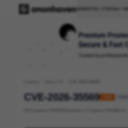
НОВОСТИ
СТАТЬИ
И
Главная
/
База CVE
/
CVE-2026-35569
CVE-2026-35569
HIGH
CVSS 
15 апреля 2026
Обновлено 17 апреля 2026
Meta