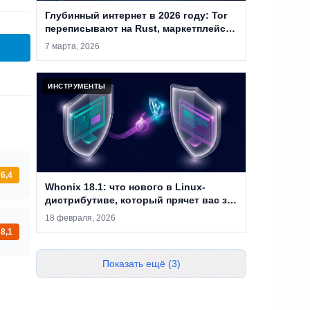
Глубинный интернет в 2026 году: Tor
переписывают на Rust, маркетплейсы
закрывают, а анонимность уже не
7 марта, 2026
абсолютна
ИНСТРУМЕНТЫ
6,4
Whonix 18.1: что нового в Linux-
дистрибутиве, который прячет вас за
двумя виртуальными машинами
18 февраля, 2026
8,1
Показать ещё (3)