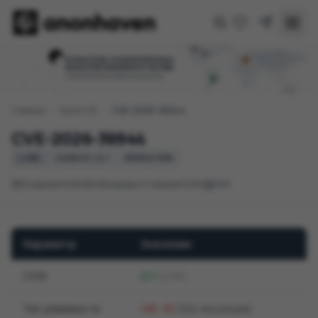
Главная
/
База CVE
/
CVE-2026-36944
CVE-2026-36944
LOW
CVSS 3.1: 2,7
EPSS 0.19%
13 апреля 2026
Обновлено 17 апреля 2026
PHP
Параметр
Значение
CVSS
2,7
(LOW)
Тип уязвимости
(SQL-инъекция)
CWE-89