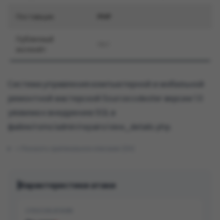
Поставщик
PHP
Публичный
Нет
эксплойт
Система управления компьютерной и мобильной
ремонтной мастерской Sourcecodester версии 1.0
уязвима к внедрению SQL в
файле/rsms/admin/repairs/view_details.php.
Показать оригинальное описание (EN)
Характеристики атаки
СПОСОБ АТАКИ