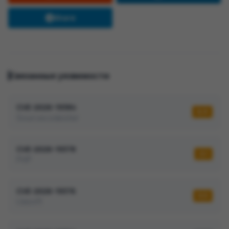
Share
Связанные уязвимости
CVE-2026-19384
6,9
Sourcecodester
CVE-2026-19378
2,1
PHP
CVE-2026-19376
5,5
Uasoft