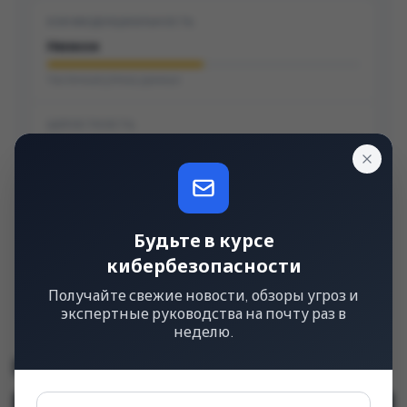
КОНФИДЕНЦИАЛЬНОСТЬ
Низкое
Частичная утечка данных
ЦЕЛОСТНОСТЬ
Нет
Нет модификации данных
ДОСТУПНОСТЬ
Будьте в курсе
Нет
кибербезопасности
Нет нарушения работы
Получайте свежие новости, обзоры угроз и
экспертные руководства на почту раз в
неделю.
Строка CVSS
v3.1