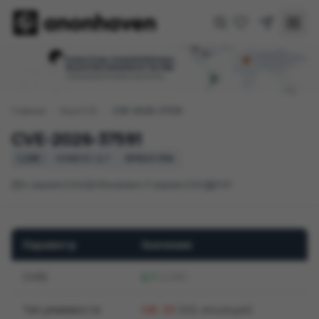
Главная
/
База CVE
/
CVE-2026-37591
CVE-2026-37591
LOW
CVSS 3.1: 2,7
EPSS 0.19%
14 апреля 2026
Обновлено 17 апреля 2026
PHP
Параметр
Значение
CVSS
2,7
(LOW)
Тип уязвимости
(SQL-инъекция)
CWE-89