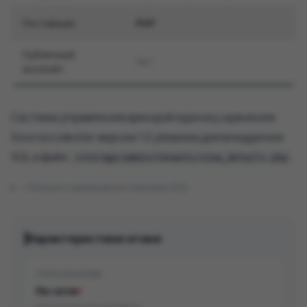
Поставщик
PHP
Публичный
Нет
эксплойт
Система управления арендой единиц хранения
Sourcecodester версии 1.0 уязвима для внедрения
SQL в файл
.
/storage/admin/tenants/view_details.php
Показать оригинальное описание (EN)
Характеристики атаки
СПОСОБ АТАКИ
По сети
Атака возможна удалённо