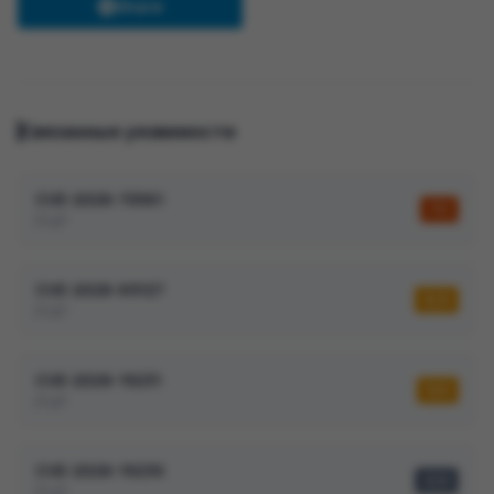
Share
Связанные уязвимости
CVE-2026-70561
7,1
PHP
CVE-2026-69127
6,9
PHP
CVE-2026-19231
5,5
PHP
CVE-2026-19230
2,0
PHP