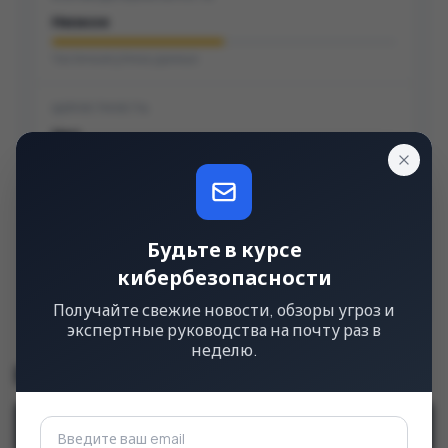
Низкое
Частичная утечка данных
ЦЕЛОСТНОСТЬ
Нет
Нет модификации данных
ДОСТУПНОСТЬ
Будьте в курсе
Нет
кибербезопасности
Нет нарушения работы
Получайте свежие новости, обзоры угроз и
экспертные руководства на почту раз в
неделю.
Строка CVSS
v3.1
CVSS
:
3.1
/
AV
:
N
/
AC
:
L
/
PR
:
H
/
UI
:
N
/
S
:
U
/
C
:
L
/
I
:
N
/
A
:
N