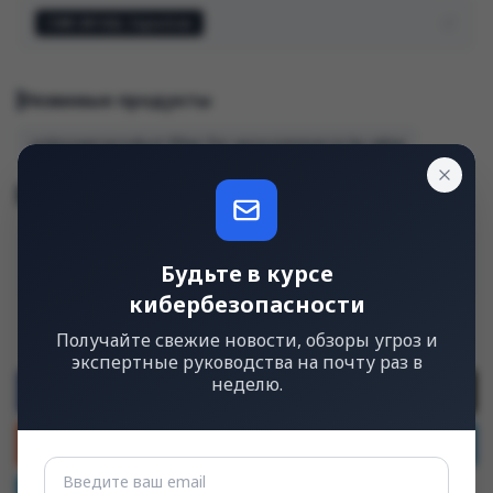
CWE-89 SQL Injection
Уязвимые продукты
unknown:product filter for woocommerce by wbw
Ссылки
1
https://wpscan.com/vulnerability/768014fd-0403-4182-b19e-3d46c92d8755/
Будьте в курсе
contact@wpscan.com
кибербезопасности
Получайте свежие новости, обзоры угроз и
экспертные руководства на почту раз в
неделю.
Share
Post
Share
Share