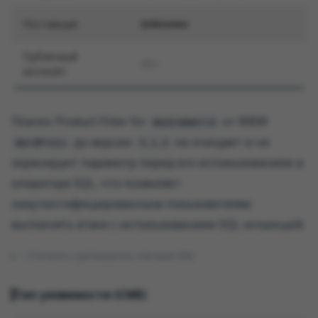
Поставщик
Unknown
Публичный
Нет
эксплойт
Плагин Product Filter for
от WBW
WooCommerce
до версии
не очищает и не
WordPress
3.1.3
экранирует параметр перед его использованием в
операторе SQL, что позволяет
неаутентифицированным пользователям
выполнять атаки с использованием SQL-инъекций.
Показать оригинальное описание (EN)
Тип уязвимости (CWE)