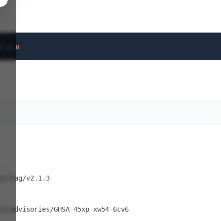
H
/
A
:
H
es/tag/v2.1.3
ty/advisories/GHSA-45xp-xw54-6cv6