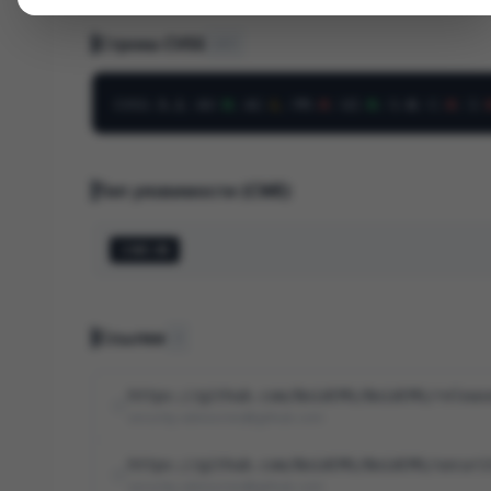
Строка CVSS
v3.1
CVSS
:
3.1
/
AV
:
N
/
AC
:
L
/
PR
:
H
/
UI
:
N
/
S
:
U
/
C
:
H
/
I
:
Тип уязвимости (CWE)
CWE-98
Ссылки
2
https://github.com/BoidCMS/BoidCMS/releas
security-advisories@github.com
https://github.com/BoidCMS/BoidCMS/securi
security-advisories@github.com