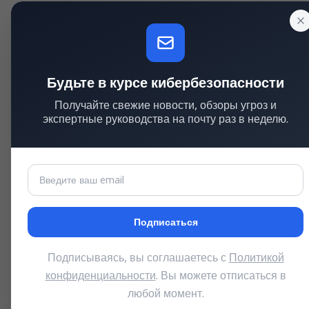
СПОСОБ АТАКИ
СЛОЖНО
По сети
Низкая
Атака возможна удалённо
Легко эк
Будьте в курсе кибербезопасности
УЧАСТИЕ ПОЛЬЗОВАТЕЛЯ
Не требуется
Получайте свежие новости, обзоры угроз и
Не нужно действие пользователя
экспертные руководства на почту раз в неделю.
Последствия
Подписаться
КОНФИДЕНЦИАЛЬНОСТЬ
ЦЕЛОСТ
Высокое
Высок
Подписываясь, вы соглашаетесь с
Политикой
Полная утечка данных
Полная 
конфиденциальности
. Вы можете отписаться в
любой момент.