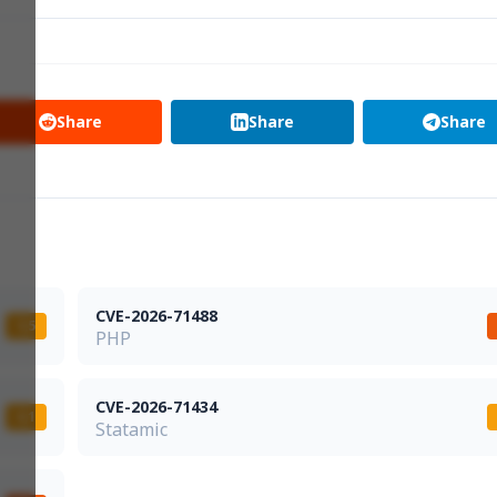
Share
Share
Share
CVE-2026-71488
5,5
PHP
CVE-2026-71434
6,1
Statamic