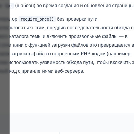
тр
(шаблон) во время создания и обновления страницы
tpl
оператор
без проверки пути.
require_once()
пользоваться этим, внедрив последовательности обхода п
аемого каталога темы и включить произвольные файлы — в
В сочетании с функцией загрузки файлов это превращается 
чала загрузить файл со встроенным PHP-кодом (например,
ем использовать уязвимость обхода пути, чтобы включить э
ный код с привилегиями веб-сервера.