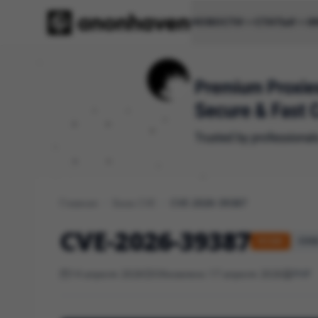
НОВОСТИ
СТАТЬИ
И
Главная
/
База CVE
/
CVE-2026-39387
CVE-2026-39387
HIGH
CVSS
14 апреля 2026
Обновлено 17 апреля 2026
PHP