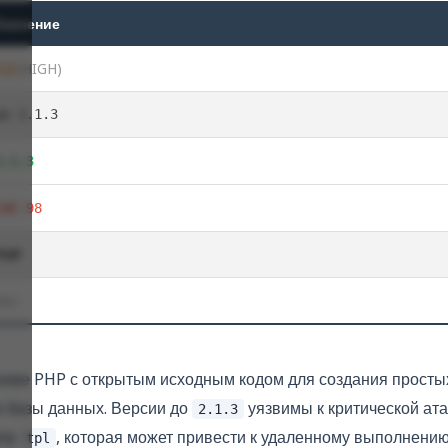
Значение
7,2
(HIGH)
до 2.1.3
2.1.3
CWE-98
PHP
Нет
ове PHP с открытым исходным кодом для создания просты
е базы данных. Версии до
уязвимы к критической ата
2.1.3
етр
, которая может привести к удаленному выполнению
tpl