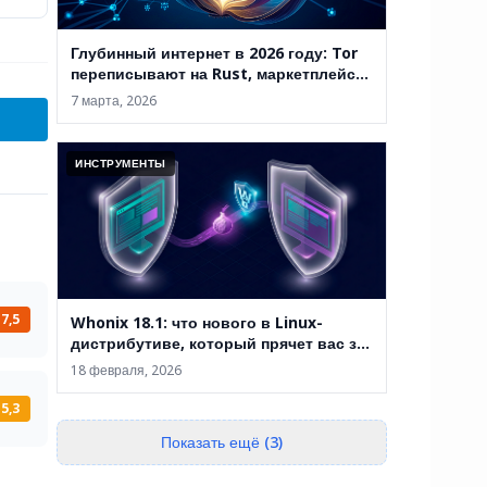
Глубинный интернет в 2026 году: Tor
переписывают на Rust, маркетплейсы
закрывают, а анонимность уже не
7 марта, 2026
абсолютна
ИНСТРУМЕНТЫ
7,5
Whonix 18.1: что нового в Linux-
дистрибутиве, который прячет вас за
двумя виртуальными машинами
18 февраля, 2026
5,3
Показать ещё (3)