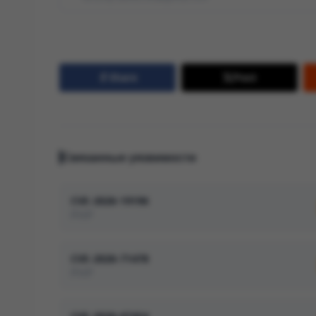
Share
Post
Связанные уязвимости
CVE-2026-19196
PHP
CVE-2026-71478
PHP