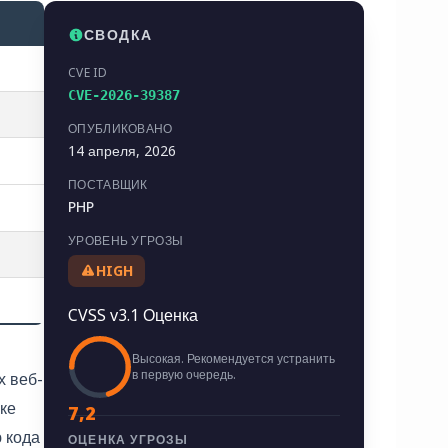
СВОДКА
CVE ID
CVE-2026-39387
ОПУБЛИКОВАНО
14 апреля, 2026
ПОСТАВЩИК
PHP
УРОВЕНЬ УГРОЗЫ
HIGH
CVSS v3.1 Оценка
Высокая. Рекомендуется устранить
в первую очередь.
х веб-
ке
7,2
 кода
ОЦЕНКА УГРОЗЫ