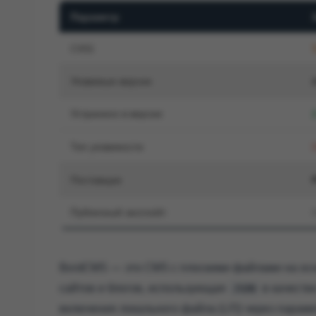
Параметр
CVSS
Уязвимые версии
Устранено в версии
Тип уязвимости
Поставщик
Публичный эксплойт
BoidCMS — это CMS с плоскими файлами на осн
сайтов и блогов, использующая
в качеств
JSON
включения локального файла (LFI) через парам