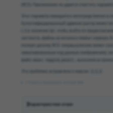
(RCE). Приложению не удается очистить параме
Этот параметр передается непосредственно в 
Аутентифицированный администратор может вос
(../) в значение tpl, чтобы выйти из предполаг
частности, файлы из каталога media/ сервера. 
полную цепочку RCE: злоумышленник может сна
замаскированным под данные изображения), зат
файл через
, выполняя встроен
require_once()
Эта проблема исправлена ​​в версии
.
2.1.3
Показать оригинальное описание (EN)
Характеристики атаки