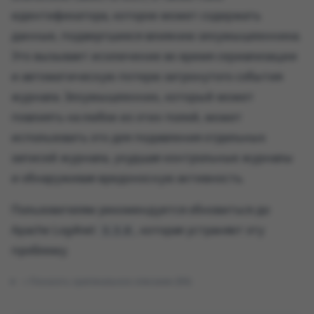
идентификатора, которое может содержать
данные, подвергшиеся влиянию злоумышленника.
Это вызывает исключение во время сериализации
и автоматическую потерю затронутого события
журнала. Злоумышленник, который может
повлиять на любое из этих полей, может
использовать это для подавления отдельных
записей журнала, ухудшая контрольные журналы
и обнаруживая вредоносную активность.
Пользователям рекомендуется обновиться до
Apache Log4net
, которая устраняет эту
3.3.0
проблему.
Показать оригинальное описание (EN)