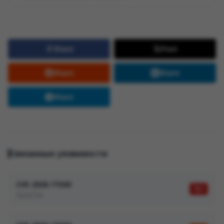
Share
Post
Share
Share
Share
Связанные уязвимости
CVE-2026-71560
9,1
Apache