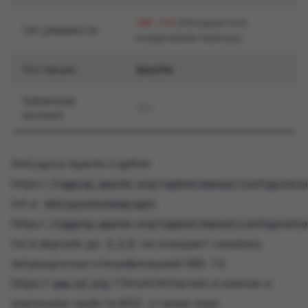
(Некорректное
CWE-116
Тип уязвимости
кодирование вывода)
Поставщик
Apache
Публичный
Нет
эксплойт
XmlLayout Apache Log4net
https:/
/logging.apache.org/log4net/manual/configuratio
list и
XmlLayoutSchemaLog4J
https:/
/logging.apache.org/log4net/manual/configuratio
list в версиях до
не очищают символы,
3.3.0
запрещенные спецификацией XML 1.0.
https://
/TR/xml/#charsets в ключах и
www.w3.org
значениях свойств MDC, а также поле