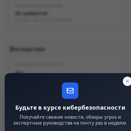
УЧАСТИЕ ПОЛЬЗОВАТЕЛЯ
Не требуется
Не нужно действие пользователя
Последствия
КОНФИДЕНЦИАЛЬНОСТЬ
Нет
Нет утечки данных
ЦЕЛОСТНОСТЬ
Нет
Будьте в курсе кибербезопасности
Нет модификации данных
Получайте свежие новости, обзоры угроз и
экспертные руководства на почту раз в неделю.
ДОСТУПНОСТЬ