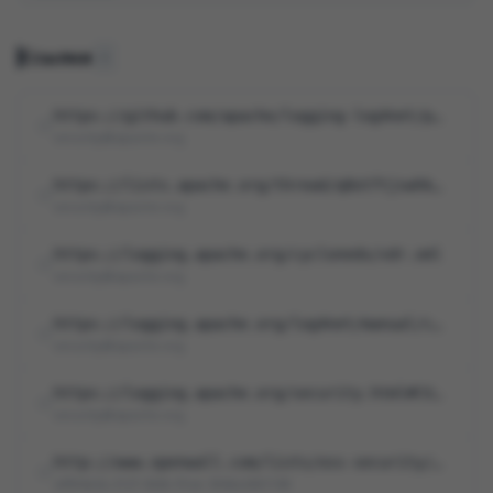
Ссылки
6
https://github.com/apache/logging-log4net/pull/280
security@apache.org
https://lists.apache.org/thread/q8otftjswhk69n3kxslqg7cobr0x4st7
security@apache.org
https://logging.apache.org/cyclonedx/vdr.xml
security@apache.org
https://logging.apache.org/log4net/manual/configuration/layouts.html
security@apache.org
https://logging.apache.org/security.html#CVE-2026-40021
security@apache.org
http://www.openwall.com/lists/oss-security/2026/04/10/11
af854a3a-2127-422b-91ae-364da2661108