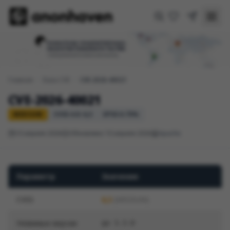
Главная
/
База CVE
/
CVE-2026-40021
CVE-2026-40021
MEDIUM
CVSS 4.0: 6,3
EPSS 0.75%
10 апреля 2026
Обновлено 10 апреля 2026
Apache
Параметр
Значение
CVSS
6,3
(MEDIUM)
Уязвимые версии
до 3.3.0