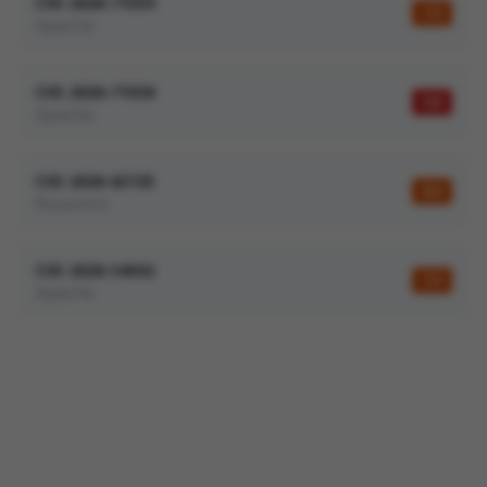
CVE-2026-71559
7,5
Apache
CVE-2026-71558
9,8
Apache
CVE-2026-63725
8,6
Nuxsmin
CVE-2026-34502
7,5
Apache