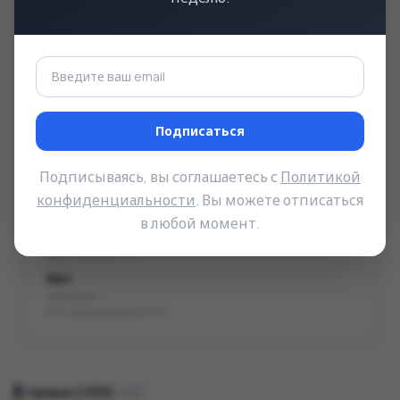
Последствия
КОНФИДЕНЦИАЛЬНОСТЬ
Высокое
Полная утечка данных
Подписаться
ЦЕЛОСТНОСТЬ
Подписываясь, вы соглашаетесь с
Политикой
Нет
конфиденциальности
. Вы можете отписаться
Нет модификации данных
в любой момент.
ДОСТУПНОСТЬ
Нет
Нет нарушения работы
Строка CVSS
v4.0