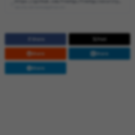
https://github.com/free5gc/free5gc/security/advisories/GHSA-x5r2-r74c-3w28
security-advisories@github.com
Share
Post
Share
Share
Share