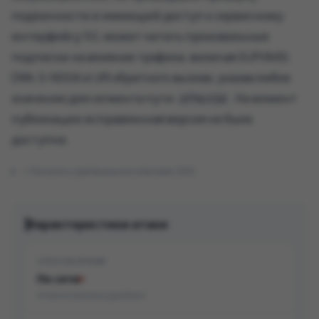
подлинности и имеющий доступ к сервисному
интерфейсу 5G, может читать произвольные
подписки на влияние трафика, включая SUPI/IMSI,
DNN, S-NSSAI и URI обратного вызова, указав любое
значение для сегмента пути
. На момент
effectId
публикации исправленная версия не была
доступна.
Показать оригинальное описание (EN)
Характеристики атаки
СПОСОБ АТАКИ
По сети
Атака возможна удалённо