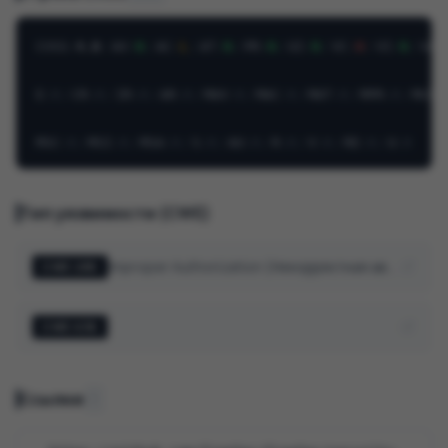
CVSS
:
4.0
/
AV
:
N
/
AC
:
L
/
AT
:
N
/
PR
:
N
/
UI
:
N
/
VC
:
H
/
VI
:
N
/
VA
:
E
:
X
/
CR
:
X
/
IR
:
X
/
AR
:
X
/
MAV
:
X
/
MAC
:
X
/
MAT
:
X
/
MPR
:
X
/
MUI
:
MSC
:
X
/
MSI
:
X
/
MSA
:
X
/
S
:
X
/
AU
:
X
/
R
:
X
/
V
:
X
/
RE
:
X
/
U
:
X
Тип уязвимости (CWE)
Improper Authorization (Некорректная авторизация)
CWE-285
CWE-636
Ссылки
1