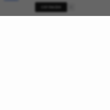
СОГЛАСЕН
О проекте
Новости кибербезопасности, приватности и ИИ-
угроз - AnonHaven
Ссылки
О нас
Хакерские группы
Поддержать проект