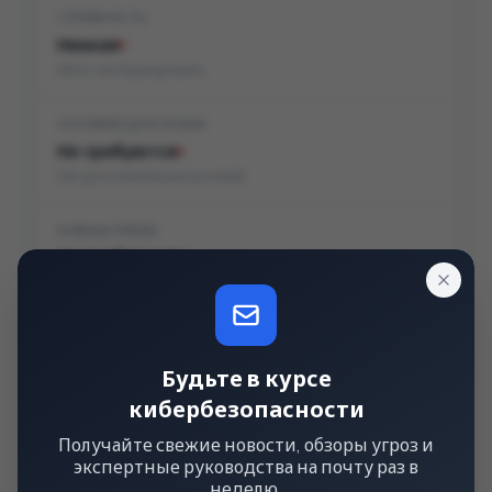
СЛОЖНОСТЬ
Низкая
Легко эксплуатировать
УСЛОВИЯ ДЛЯ АТАКИ
Не требуются
Нет дополнительных условий
НУЖНЫ ПРАВА
Не требуются
Права не нужны
УЧАСТИЕ ПОЛЬЗОВАТЕЛЯ
Не требуется
Будьте в курсе
Не нужно действие пользователя
кибербезопасности
Получайте свежие новости, обзоры угроз и
экспертные руководства на почту раз в
неделю.