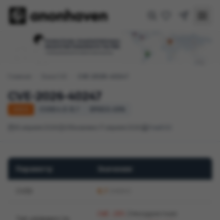
Главная
/
База CVE
/
CVE-2026-40247
CVE-2026-40247
HIGH
CVSS 4.0: 8,7
EPSS 0.49%
16 апреля 2026
Обновлено 17 апреля 2026
free5GC
Параметр
Значение
CVSS
8,7
(HIGH)
(Некорректная
CWE-285
Тип уязвимости