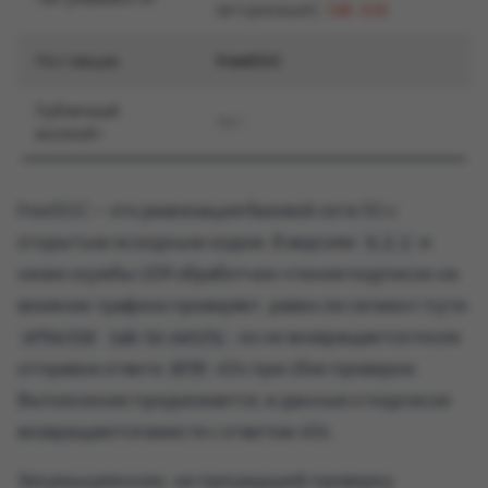
авторизация)
,
CWE-636
Поставщик
free5GC
Публичный
Нет
эксплойт
free5GC — это реализация базовой сети 5G с
открытым исходным кодом. В версиях
и
4.2.1
ниже службы UDR обработчик чтения подписок на
влияние трафика проверяет, равен ли сегмент пути
, но не возвращается после
effectId
sub-to-notify
отправки ответа
404 при сбое проверки.
HTTP
Выполнение продолжается, и данные о подписке
возвращаются вместе с ответом 404.
Злоумышленник, не прошедший проверку