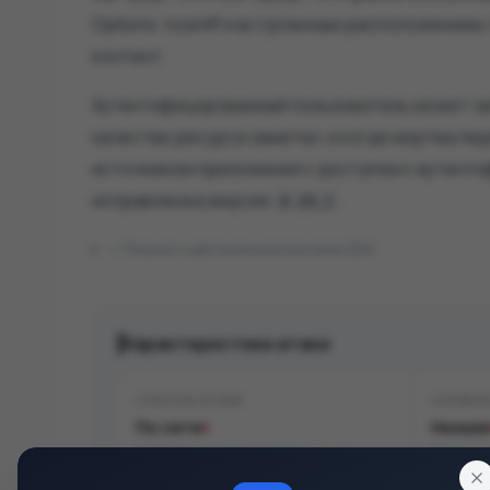
Options: nosniff и встроенным расположение
контент.
Аутентифицированный пользователь может за
качестве ресурса заметки, и когда жертва пе
источником приложения с доступом к аутенти
исправлена ​​в версии
.
0.19.2
Показать оригинальное описание (EN)
Характеристики атаки
СПОСОБ АТАКИ
СЛОЖН
По сети
Низкая
Атака возможна удалённо
Легко эк