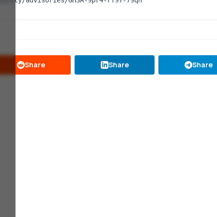
curity/advisories/GHSA-9pr4-rf97-79qh
Share
Share
Share