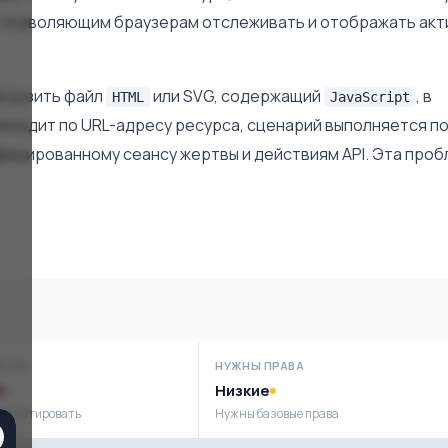
м, позволяющим браузерам отслеживать и отображать ак
грузить файл
или SVG, содержащий
, в
HTML
JavaScript
реходит по URL-адресу ресурса, сценарий выполняется п
фицированному сеансу жертвы и действиям API. Эта про
ОСТЬ
НУЖНЫ ПРАВА
Низкие
сплуатировать
Нужны базовые права