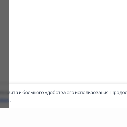
го сайта и большего удобства его использования. Продол
okies
.