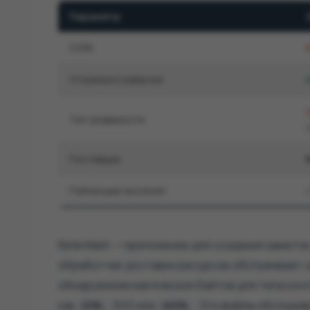
Параметр
CVSS
Устранено в версии
Тип уязвимости
Поставщик
Публичный эксплойт
Note Mark — приложение для создания заметок
обработчик доставки ресурсов обслуживает з
обнаружение магических байтов для типа кон
как
, SVG или
. Эти файлы обслужив
HTML
XHTML