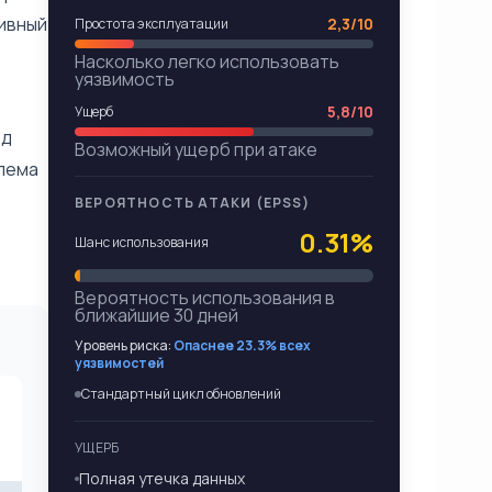
тивный
2,3/10
Простота эксплуатации
Насколько легко использовать
уязвимость
5,8/10
Ущерб
од
Возможный ущерб при атаке
блема
ВЕРОЯТНОСТЬ АТАКИ (EPSS)
0.31%
Шанс использования
Вероятность использования в
ближайшие 30 дней
Уровень риска:
Опаснее 23.3% всех
уязвимостей
Стандартный цикл обновлений
УЩЕРБ
Полная утечка данных