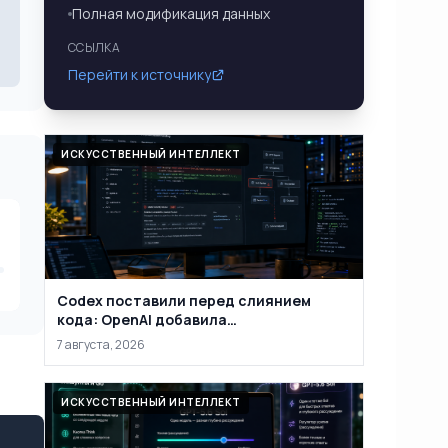
Полная модификация данных
ССЫЛКА
Перейти к источнику
ИСКУССТВЕННЫЙ ИНТЕЛЛЕКТ
Codex поставили перед слиянием
кода: OpenAI добавила
автоматическую проверку PR на
7 августа, 2026
уязвимости
ИСКУССТВЕННЫЙ ИНТЕЛЛЕКТ