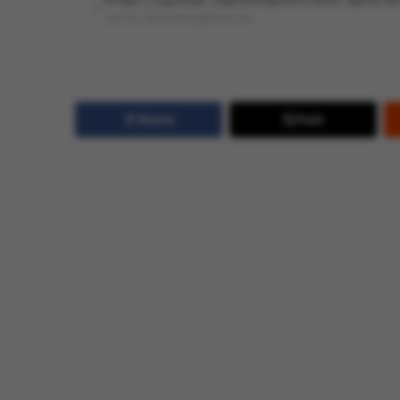
https://github.com/enchant97/note-mark/se
security-advisories@github.com
Share
Post