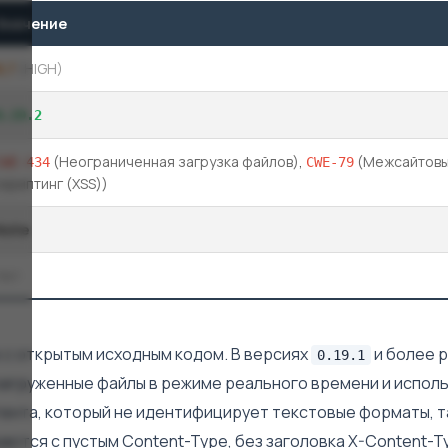
Значение
8,7
(HIGH)
0.19.2
(Неограниченная загрузка файлов)
,
(Межсайтов
CWE-434
CWE-79
скриптинг (XSS))
Note
Нет
 с открытым исходным кодом. В версиях
и более 
0.19.1
агруженные файлы в режиме реального времени и испол
тента, который не идентифицирует текстовые форматы, т
аются с пустым Content-Type, без заголовка X-Content-T