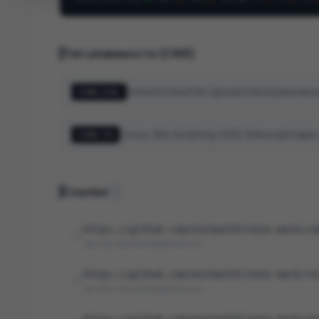
Тип уязвимости (CWE)
Unrestricted File Upload (Неограничен
CWE-434
Cross-Site Scripting (XSS) (Межсайтовый
CWE-79
Ссылки
3
https://github.com/enchant97/note-mark/co
security-advisories@github.com
https://github.com/enchant97/note-mark/re
security-advisories@github.com