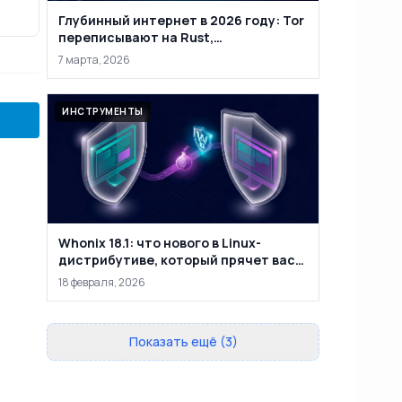
Глубинный интернет в 2026 году: Tor
переписывают на Rust,
маркетплейсы закрывают, а
7 марта, 2026
анонимность уже не абсолютна
ИНСТРУМЕНТЫ
Whonix 18.1: что нового в Linux-
дистрибутиве, который прячет вас
за двумя виртуальными машинами
18 февраля, 2026
Показать ещё (3)