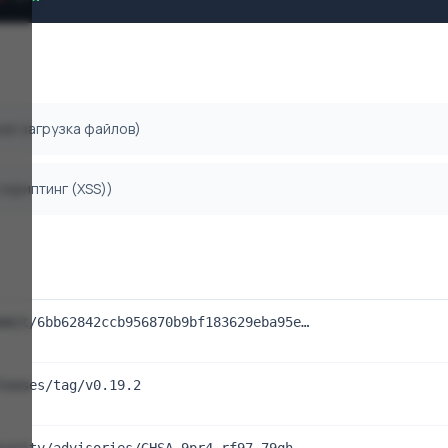
ная загрузка файлов)
 скриптинг (XSS))
mmit/6bb62842ccb956870b9bf183629eba95e…
leases/tag/v0.19.2