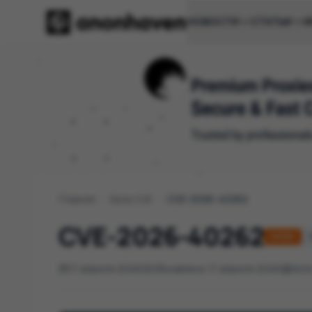
НОВОСТИ
СТАТЬИ
И
Главная
/
База CVE
/
CVE-2026-40262
CVE-2026-40262
HIGH
17 апреля 2026
Обновлено 17 апреля 2026
Not