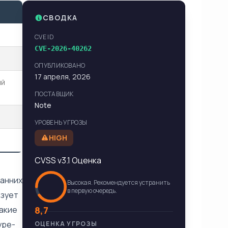
СВОДКА
CVE ID
CVE-2026-40262
ОПУБЛИКОВАНО
17 апреля, 2026
ый
ПОСТАВЩИК
Note
УРОВЕНЬ УГРОЗЫ
HIGH
CVSS v3.1 Оценка
ранних
Высокая. Рекомендуется устранить
в первую очередь.
ьзует
акие
8,7
ype-
ОЦЕНКА УГРОЗЫ