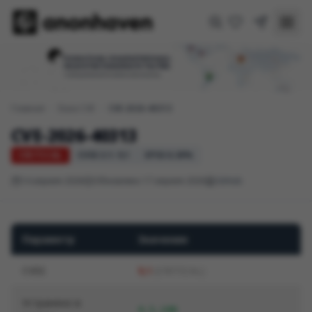
Главная
/
База CVE
/
CVE-2026-40313
CVE-2026-40313
CRITICAL
CVSS 3.1: 9,1
EPSS 0.30%
14 апреля 2026
Обновлено 17 апреля 2026
GitHub
Параметр
Значение
CVSS
9,1
(CRITICAL)
Устранено в
4.5.140