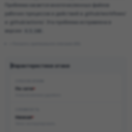
Проблема касается многочисленных файлов
рабочих процессов и действий в .github/workflows/
и .github/actions/. Эта проблема исправлена ​​в
версии
.
4.5.140
Показать оригинальное описание (EN)
Характеристики атаки
СПОСОБ АТАКИ
По сети
Атака возможна удалённо
СЛОЖНОСТЬ
Низкая
Легко эксплуатировать