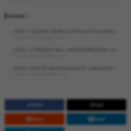
Ссылки
3
https://github.com/MervinPraison/PraisonAI/security/advisories/GHSA-3959-6v5q-4…
security-advisories@github.com
https://thehackernews.com/2024/08/github-vulnerability-artipacked-exposes.html
security-advisories@github.com
https://unit42.paloaltonetworks.com/github-repo-artifacts-leak-tokens
security-advisories@github.com
Share
Post
Share
Share