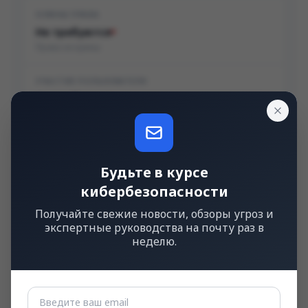
НУЖНЫ ПРАВА
Не требуются
Права не нужны
УЧАСТИЕ ПОЛЬЗОВАТЕЛЯ
Не требуется
Не нужно действие пользователя
Будьте в курсе
Последствия
кибербезопасности
Получайте свежие новости, обзоры угроз и
КОНФИДЕНЦИАЛЬНОСТЬ
экспертные руководства на почту раз в
Высокое
неделю.
Полная утечка данных
ЦЕЛОСТНОСТЬ