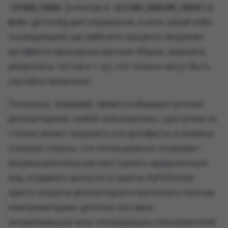
(а иногда и
) в
GITHUB_TOKEN
ACTIONS_RUNTIME_TOKEN
файл .git/config для сохранения, и если какой-либо
последующий шаг рабочего процесса загружает
артефакты (выходные данные сборки, журналы,
результаты тестов и т. д.), эти токены могут быть
случайно включены.
Поскольку
является общедоступным
PraisonAI
репозиторием, любой пользователь с доступом на
чтение может загрузить эти артефакты и извлечь
утекшие токены, что потенциально позволяет
злоумышленнику распространять вредоносный
код, отравлять выпуски и пакеты PyPI/Docker,
красть секреты репозитория и выполнять полную
компрометацию цепочки поставок,
затрагивающую всех последующих пользователей.