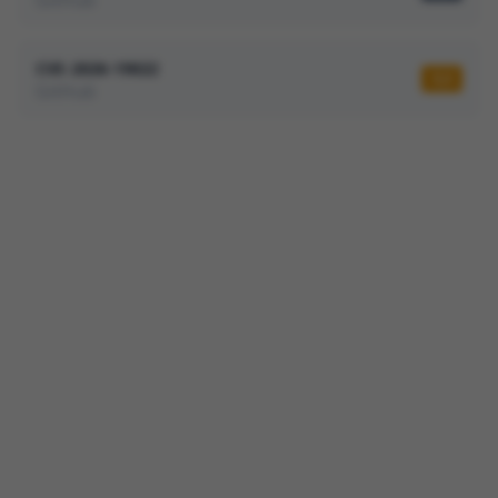
GitHub
CVE-2026-19022
5,3
GitHub