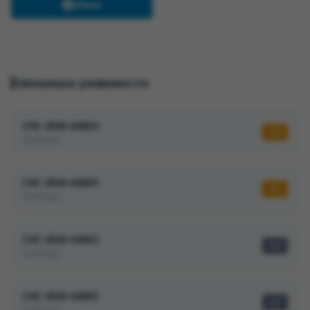
Share
Связанные уязвимости
CVE-2026-64654
5,3
GitHub
CVE-2026-64653
5,1
GitHub
CVE-2026-64652
3,3
GitHub
CVE-2026-64655
2,1