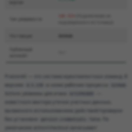
версии
(Подключение из
CWE-829
Тип уязвимости
недоверенного источника)
Поставщик
GitHub
Публичный
Нет
эксплойт
PraisonAI — это система мультиагентных команд. В
версиях
и ниже рабочие процессы
4.5.139
GitHub
Actions уязвимы для атаки
—
ArtiPACKED
известного вектора утечки учетных данных,
вызванного использованием действий/проверки
без установки
: false. По
persist-credentials
умолчанию action/checkout записывает