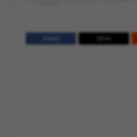
cve@mitre.org
Share
Post