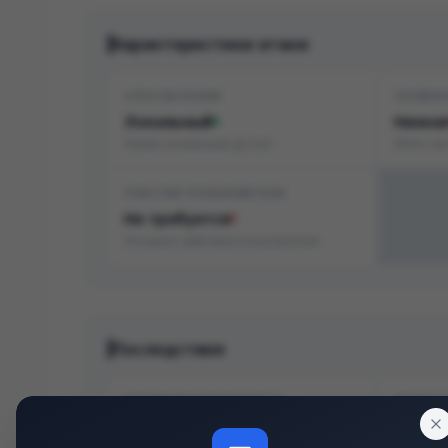
Характеристики атаки
СПОСОБ АТАКИ
СЛОЖН
Локальный
Низка
Нужен локальный доступ
Легко эк
УЧАСТИЕ ПОЛЬЗОВАТЕЛЯ
Не требуется
Не нужно действие пользователя
Последствия
КОНФИДЕНЦИАЛЬНОСТЬ
ЦЕЛОСТ
Нет
Нет