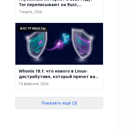
Tor переписывают на Rust,
маркетплейсы закрывают, а
7 марта, 2026
анонимность уже не абсолютна
ИНСТРУМЕНТЫ
Whonix 18.1: что нового в Linux-
дистрибутиве, который прячет вас
за двумя виртуальными машинами
18 февраля, 2026
Показать ещё (3)