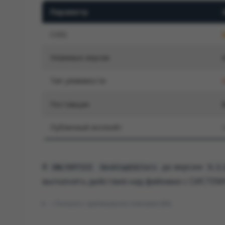
Параметр
CVSS
Уязвимые версии
Тип уязвимости
Поставщик
Публичный эксплойт
В
до версии
ONLYOFFICE
DesktopEditors
9.3.
выполнять действия над файлами с СИСТЕ
Показать оригинальное описание (EN)