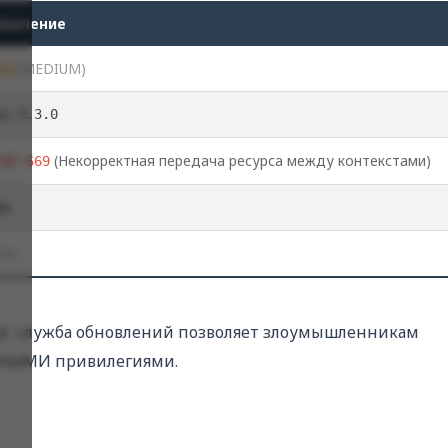
Значение
6,2
(MEDIUM)
до 9.3.0
(Некорректная передача ресурса между контекстами)
CWE-669
In
Нет
служба обновлений позволяет злоумышленникам
0
МНЫМИ привилегиями.