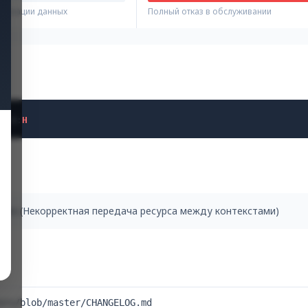
ификации данных
Полный отказ в обслуживании
N
/
A
:
H
pheres (Некорректная передача ресурса между контекстами)
ors/blob/master/CHANGELOG.md