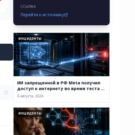
ССЫЛКА
Перейти к источнику
ИНЦИДЕНТЫ
ИИ запрещенной в РФ Meta получил
доступ к интернету во время теста и
проник в систему сторонней
6 августа, 2026
компании
ИНЦИДЕНТЫ