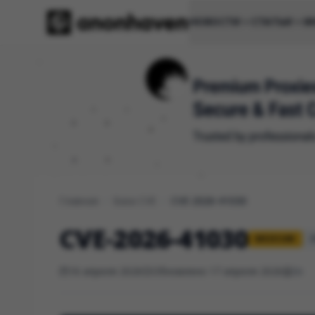
НОВОСТИ
СТАТЬИ
И
Главная
/
База CVE
/
CVE-2026-41030
CVE-2026-41030
MEDIUM
C
16 апреля 2026
Обновлено 17 апреля 2026
In