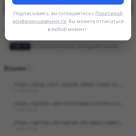
CVSS
:
3.1
/
AV
:
N
/
AC
:
H
/
PR
:
N
/
UI
:
N
/
S
:
U
/
C
:
H
/
I
:
H
/
A
:
H
Подписываясь, вы соглашаетесь с
Политикой
конфиденциальности
. Вы можете отписаться
в любой момент.
Тип уязвимости (CWE)
OS Command Injection (Внедрение команд ОС)
CWE-78
Ссылки
6
https://blog.calif.io/p/we-asked-claude-to-audit-sagredos
cve@mitre.org
https://github.com/califio/publications/tree/main/MADBugs/qmail
cve@mitre.org
https://github.com/sagredo-dev/qmail/commit/749f607f6885e3d01b36f2647d7a1db88f1…
cve@mitre.org