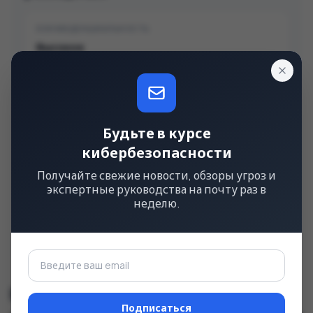
КОНФИДЕНЦИАЛЬНОСТЬ
Высокое
Полная утечка данных
ЦЕЛОСТНОСТЬ
Высокое
Будьте в курсе
кибербезопасности
Полная модификация данных
Получайте свежие новости, обзоры угроз и
ДОСТУПНОСТЬ
экспертные руководства на почту раз в
неделю.
Высокое
Полный отказ в обслуживании
Строка CVSS
v3.1
Подписаться