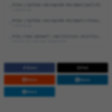
https://github.com/sagredo-dev/qmail/pull/42
cve@mitre.org
https://github.com/sagredo-dev/qmail/releases/tag/v2026.04.07
cve@mitre.org
http://www.openwall.com/lists/oss-security/2026/04/18/5
af854a3a-2127-422b-91ae-364da2661108
Share
Post
Share
Share
Share