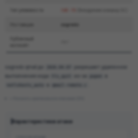
Тип уязвимости
(Внедрение команд ОС)
CWE-78
Поставщик
sagredo
Публичный
Нет
эксплойт
sagredo qmail до
разрешает удаленное
2026.04.07
выполнение кода
из-за
в
tls_quit
popen
в
.
notlshosts_auto
qmail-remote.c
Показать оригинальное описание (EN)
Характеристики атаки
СПОСОБ АТАКИ