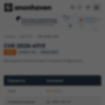
Главная
/
База CVE
/
CVE-2026-41113
CVE-2026-41113
HIGH
CVSS 3.1: 8,1
EPSS 0.85%
16 апреля 2026
Обновлено 18 апреля 2026
sagredo
Параметр
Значение
CVSS
8,1
(HIGH)
Уязвимые версии
до 2026.04.07