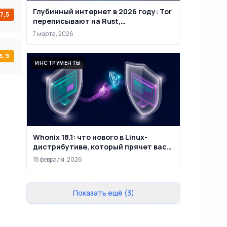
Глубинный интернет в 2026 году: Tor
7,5
переписывают на Rust,
маркетплейсы закрывают, а
7 марта, 2026
анонимность уже не абсолютна
6,9
ИНСТРУМЕНТЫ
Whonix 18.1: что нового в Linux-
дистрибутиве, который прячет вас
за двумя виртуальными машинами
18 февраля, 2026
Показать ещё (3)