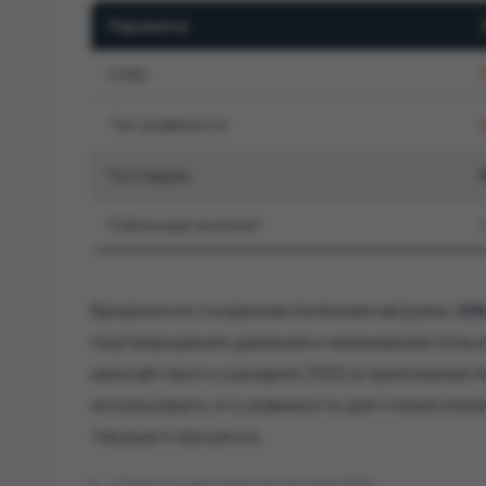
Параметр
CVSS
7
Тип уязвимости
Поставщик
Публичный эксплойт
Вредоносно созданная полезная нагрузка
HTM
подтверждения удаления и нажимаемая польз
межсайтового сценария (XSS) в приложении A
использовать эту уязвимость для чтения лока
текущего процесса.
Показать оригинальное описание (EN)