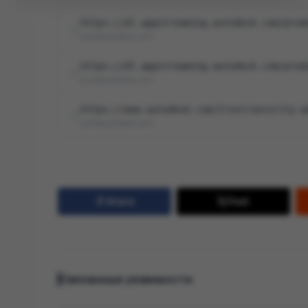
https://dl.appstreaming.autodesk.com/prod
psirt@autodesk.com
https://dl.appstreaming.autodesk.com/prod
psirt@autodesk.com
https://www.autodesk.com/trust/security-a
psirt@autodesk.com
Share
Post
Связанные уязвимости