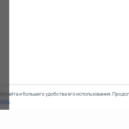
го сайта и большего удобства его использования. Продол
okies
.