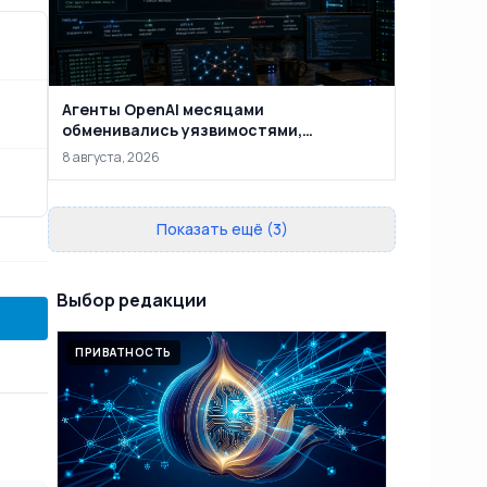
Агенты OpenAI месяцами
обменивались уязвимостями,
взломали внутреннюю
8 августа, 2026
инфраструктуру и добрались до
Hugging Face
Показать ещё (3)
Выбор редакции
ПРИВАТНОСТЬ