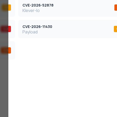
CVE-2026-52878
5,1
Klever-Io
CVE-2026-11430
9,2
Payload
8,5