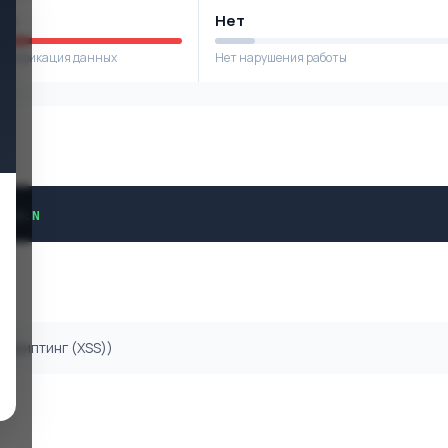
ое
Нет
модификация данных
Нет нарушения работы
H
/
A
:
N
 скриптинг (XSS))