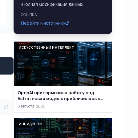
Полная модификация данных
ССЫЛКА
Перейти к источнику
ИСКУССТВЕННЫЙ ИНТЕЛЛЕКТ
OpenAI притормозила работу над
Astra: новая модель приблизилась к
критическому уровню
8 августа, 2026
кибервозможностей
ИНЦИДЕНТЫ