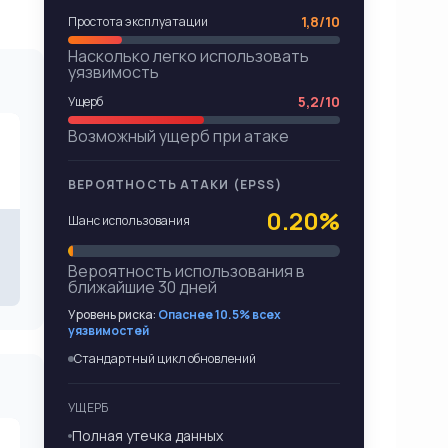
1,8/10
Простота эксплуатации
Насколько легко использовать
уязвимость
5,2/10
Ущерб
Возможный ущерб при атаке
ВЕРОЯТНОСТЬ АТАКИ (EPSS)
0.20%
Шанс использования
Вероятность использования в
ближайшие 30 дней
Уровень риска:
Опаснее 10.5% всех
уязвимостей
Стандартный цикл обновлений
УЩЕРБ
Полная утечка данных