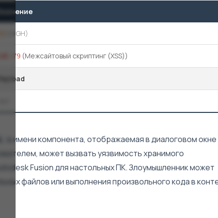
Значение
,1
(HIGH)
(Межсайтовый скриптинг (XSS))
CWE-79
Payload
Нет
в имени компонента, отображаемая в диалоговом окне
L
ователем, может вызвать уязвимость хранимого
utodesk Fusion для настольных ПК. Злоумышленник может
льных файлов или выполнения произвольного кода в конт