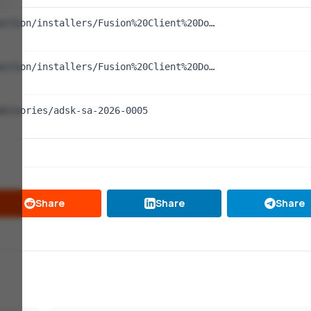
uction/installers/Fusion%20Client%20Do…
uction/installers/Fusion%20Client%20Do…
dvisories/adsk-sa-2026-0005
Share
Share
Share