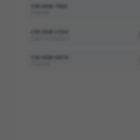
CVE-2026-71502
Payload
CVE-2026-47243
Kata-Containers
CVE-2026-68772
Payload