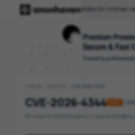
НОВОСТИ
СТАТЬИ
И
Главная
/
База CVE
/
CVE-2026-4344
CVE-2026-4344
HIGH
CVSS 
14 апреля 2026
Обновлено 17 апреля 2026
Pay