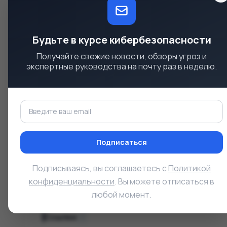
Высокое
Высок
Полная утечка данных
Полная 
Будьте в курсе кибербезопасности
Получайте свежие новости, обзоры угроз и
экспертные руководства на почту раз в неделю.
Строка CVSS
v3.1
CVSS
:
3.1
/
AV
:
L
/
AC
:
L
/
PR
:
N
/
UI
:
R
/
S
:
U
/
C
:
H
/
I
:
Подписаться
Тип уязвимости (CWE)
Подписываясь, вы соглашаетесь с
Политикой
Cross-Site Scripting (XSS) (Межсайтовый
CWE-79
конфиденциальности
. Вы можете отписаться в
любой момент.
Ссылки
3