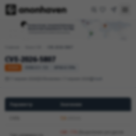
Главная
/
База CVE
/
CVE-2026-5807
CVE-2026-5807
HIGH
CVSS 3.1: 7,5
EPSS 0.72%
17 апреля 2026
Обновлено 17 апреля 2026
Vault
Параметр
Значение
CVSS
7,5
(HIGH)
(Выделение ресурсов
CWE-770
Тип уязвимости