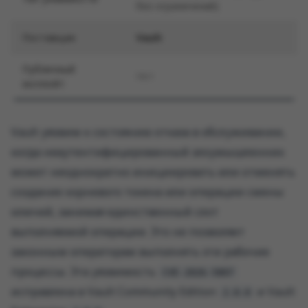
без ограничений)
Поставщик
Vault
Публичный
Нет
эксплойт
Vault уязвим к состоянию отказа в обслуживании,
когда неаутентифицированный злоумышленник
может неоднократно инициировать или отменять
создание корневого токена или операции смены
ключей, занимая единственный слот
выполняемой операции. Это не позволяет
законным операторам выполнять эти рабочие
процессы. Эта уязвимость
CVE-2026-5807
исправлена ​​в Vault Community Edition
и Vault
2.0.0