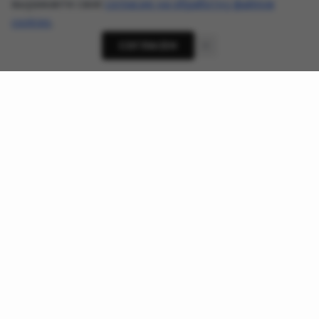
выражаете своё
согласие на обработку файлов
cookies
.
СОГЛАСЕН
О проекте
Новости кибербезопасности, приватности и ИИ-
угроз - AnonHaven
Ссылки
О нас
Хакерские группы