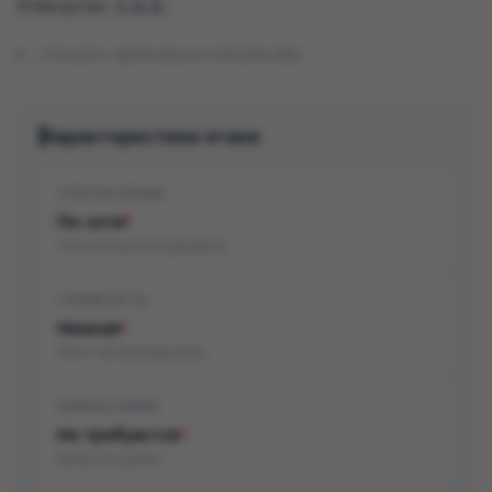
Enterprise
.
2.0.0
Показать оригинальное описание (EN)
Характеристики атаки
СПОСОБ АТАКИ
По сети
Атака возможна удалённо
СЛОЖНОСТЬ
Низкая
Легко эксплуатировать
НУЖНЫ ПРАВА
Не требуются
Права не нужны