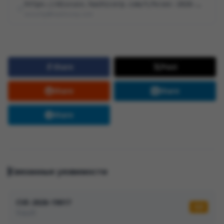
https://discuss.hashicorp.com/t/hcsec-2026-08-vault-vulnerable-to-denial-of-ser…
security@hashicorp.com
Share
Post
Share
Share
Share
Связанные уязвимости
CVE-2026-19017
6,8
Vault