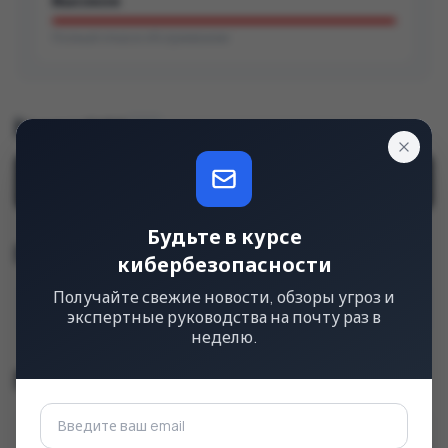
Высокое
Полный отказ в обслуживании
Строка CVSS
v3.1
CVSS
:
3.1
/
AV
:
N
/
AC
:
L
/
PR
:
N
/
UI
:
R
/
S
:
C
/
C
:
H
/
I
:
H
/
A
:
H
Будьте в курсе
Тип уязвимости (CWE)
кибербезопасности
Получайте свежие новости, обзоры угроз и
Heap-based Buffer Overflow (Переполнение буфера в куче)
CWE-122
экспертные руководства на почту раз в
неделю.
Уязвимые продукты
4
ОТ
ДО
КОНФИГУРАЦИЯ
(ВКЛЮЧИТЕЛЬНО)
(ИСКЛЮЧИТЕЛЬНО)