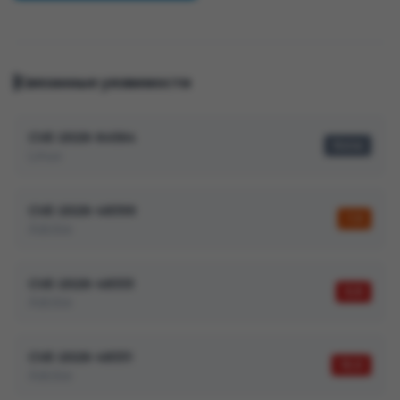
Связанные уязвимости
CVE-2026-64564
None
Linux
CVE-2026-48399
7,5
Adobe
CVE-2026-48333
9,8
Adobe
CVE-2026-48331
10,0
Adobe