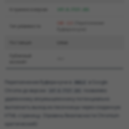
Устранено в версии
147.0.7727.101
(Переполнение
CWE-122
Тип уязвимости
буфера в куче)
Поставщик
Linux
Публичный
Нет
эксплойт
Переполнение буфера кучи в
в Google
ANGLE
Chrome до версии
позволяло
147.0.7727.101
удаленному злоумышленнику потенциально
выполнить выход из песочницы через созданную
HTML-страницу. (Уровень безопасности Chromium:
критический)