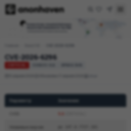
Главная
/
База CVE
/
CVE-2026-6296
CVE-2026-6296
CRITICAL
CVSS 3.1: 9,6
EPSS 0.34%
15 апреля 2026
Обновлено 17 апреля 2026
Linux
Параметр
Значение
CVSS
9,6
(CRITICAL)
Уязвимые версии
до 147.0.7727.101