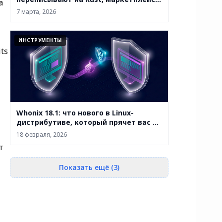
а
закрывают, а анонимность уже не
7 марта, 2026
абсолютна
ИНСТРУМЕНТЫ
ts
Whonix 18.1: что нового в Linux-
дистрибутиве, который прячет вас за
двумя виртуальными машинами
18 февраля, 2026
т
Показать ещё (3)