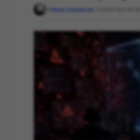
By
Маша Даровская
, IT-редактор и автор