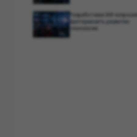
агент продолжает работу п
сбоя
Разработчики ИИ попроси
притормозить развитие
технологии