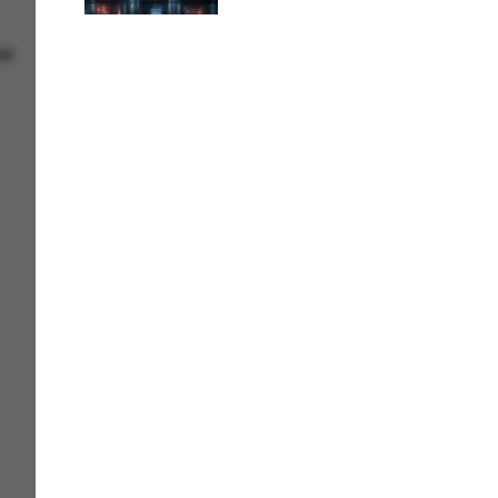
осле
цепочки атак
ли