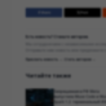
Share
Post
Есть новость? Станьте автором.
Мы сотрудничаем с независимыми исслед
Отправьте нам новость или предложите 
Прислать новость →
|
Стать автором →
Читайте также
Запрещенная в РФ Meta
выпустила Muse Code и Mu
Spark 1.2: терминальный И