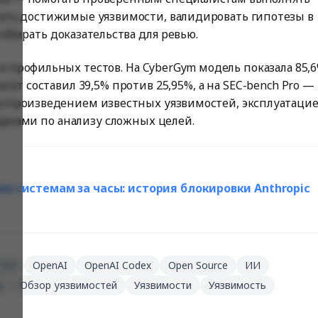
кать достижимые уязвимости, валидировать гипотезы в
обирать доказательства для ревью.
 профильных тестов. На CyberGym модель показала 85,
льтат составил 39,5% против 25,95%, а на SEC-bench Pro —
 воспроизведением известных уязвимостей, эксплуатаци
дачами по анализу сложных целей.
ым системам за часы: история блокировки Anthropic
 5.5
OpenAI
OpenAI Codex
Open Source
ИИ
ь
Обзор уязвимостей
Уязвимости
Уязвимость