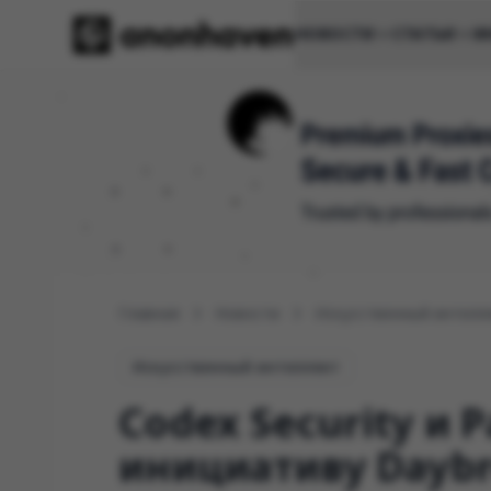
НОВОСТИ
СТАТЬИ
И
Главная
Новости
Искусственный интелл
Искусственный интеллект
Codex Security и 
инициативу Dayb