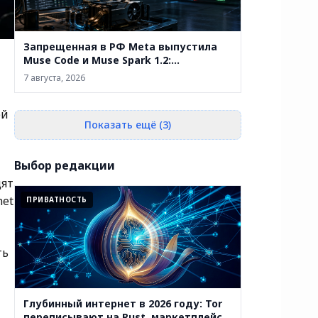
Запрещенная в РФ Meta выпустила
Muse Code и Muse Spark 1.2:
терминальный ИИ-агент продолжает
7 августа, 2026
работу после сбоя
ей
Показать ещё (3)
Выбор редакции
дят
net
ПРИВАТНОСТЬ
ть
Глубинный интернет в 2026 году: Tor
переписывают на Rust, маркетплейсы