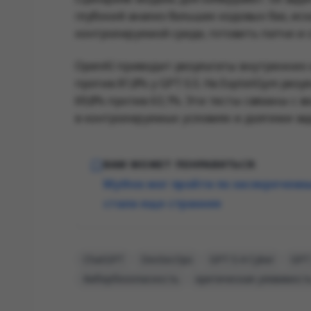
глубокий анализ больших кодовых баз, ис
контролируемой среде, готовить патчи и с
OpenAI приводит результаты внутренних и
против 81,8% у GPT-5.5. На ExploitGym резу
69,8% против 63,1%. Эти тесты связаны с
в контролируемых условиях и долгими за
ВАМ МОЖЕТ ПОНРАВИТЬСЯ:
Mythos мог пройти по засекреченн
стала еще страннее
ChatGPT
DevSecOps
GPT-5.4-Cyber
GPT
Кибербезопасность
критическая уязвимост