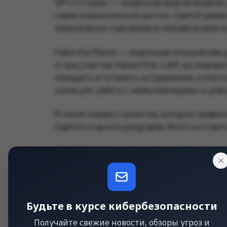
GPT-5.5-Cyber — отдельная версия модели
через ограниченный доступ. OpenAI делае
ограничение сценариев и человеческий к
Patch the Planet — отдельная инициатива дл
и при участии HackerOne, Calif, исследов
находить и готовить исправления, а опы
согласуют работу с мейнтейнерами и дово
В числе первых проектов, которые заявлены
Sigstore и pyca/cryptography. Всего на ста
OpenAI заявляет, что с запуска Codex Secu
просканировал более 30 млн коммитов в б
отметили более 70 тыс. находок как испра
автоматически определены как закрытые.
Будьте в курсе кибербезопасности
Получайте свежие новости, обзоры угроз и