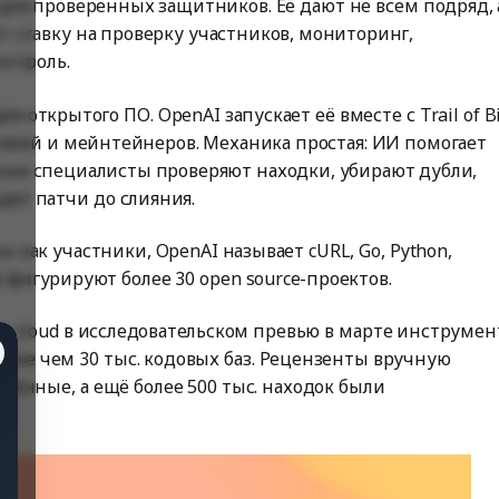
 для проверенных защитников. Её дают не всем подряд, 
т ставку на проверку участников, мониторинг,
онтроль.
я открытого ПО. OpenAI запускает её вместе с Trail of Bi
ателей и мейнтейнеров. Механика простая: ИИ помогает
тные специалисты проверяют находки, убирают дубли,
дят патчи до слияния.
 как участники, OpenAI называет cURL, Go, Python,
рте фигурируют более 30 open source-проектов.
rity cloud в исследовательском превью в марте инструмен
олее чем 30 тыс. кодовых баз. Рецензенты вручную
вленные, а ещё более 500 тыс. находок были