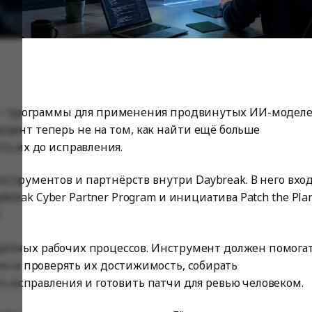
— программы для применения продвинутых ИИ-модел
кцент теперь не на том, как найти ещё больше
ить их до исправления.
струментов и партнёрств внутри Daybreak. В него вхо
aybreak Cyber Partner Program и инициатива Patch the Pla
.
ащитных рабочих процессов. Инструмент должен помога
но и проверять их достижимость, собирать
ть исправления и готовить патчи для ревью человеком.