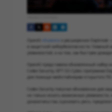
Обложка © Anonhaven
OpenAI
объявила
о расширении Daybreak 
в защитной кибербезопасности. Главный а
уязвимостей, а на том, как быстрее довод
OpenAI представила обновлённый набор ин
Codex Security, GPT-5.5-Cyber, программа D
для помощи мейнтейнерам открытого ПО
Codex Security получил обновление для з
не только искать возможные уязвимости, 
доказательства, оценивать риск, предлага