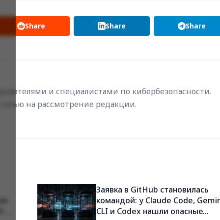
Share
Share
Share
ователями и специалистами по кибербезопасности.
статью на рассмотрение редакции.
Заявка в GitHub становилась
se
командой: у Claude Code, Gemin
И-
CLI и Codex нашли опасные