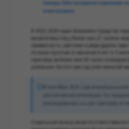
Хакеры Qilin взломали компанию п
электроники
В 2023–2024 годах Кивимяки предстал пер
вымогательства у более чем 21 тысячи ж
приватность, шантаже и ряде других прес
по всем пунктам и назначил 6 лет и 3 меся
приговор за более чем 50 тысяч эпизодов в
условным. На этот раз суд учел масштаб в
В сентябре 2025 года апелляционный
рассмотрения апелляции. Он продол
расследовании, но сам приговор остае
Отдельный вывод касается ответственност