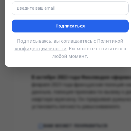
вызвав отмену полёта, и был связан
в 2015 году он обновил биографию в
Подписаться
Параллельно полиция отслеживала цепочк
Подписываясь, вы соглашаетесь с
Политикой
платеж на кошелек хакера, чтобы увидеть,
конфиденциальности
. Вы можете отписаться в
банковский счет, связанный с именем
Юл
получили доступ к серверу и проверили, 
любой момент.
адресов привел к квартире в пригороде П
В октябре 2022 года Финляндия оформ
февраля 2023 года французская полиция н
данным, полиция приехала по вызову о д
квартире мужчину. Он предъявил румынск
установить личность разыскиваемого.
ВАМ МОЖЕТ ПОНРАВИТЬСЯ: