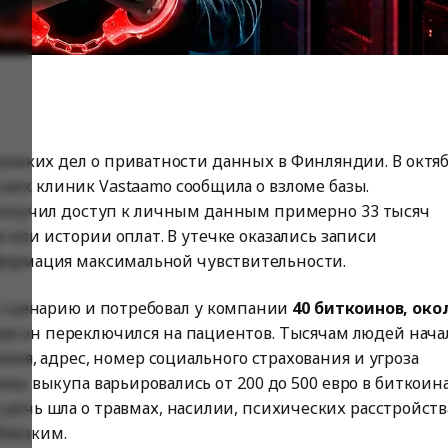
ромких дел о приватности данных в Финляндии. В октя
ских клиник Vastaamo сообщила о взломе базы.
олучил доступ к личным данным примерно 33 тысяч
в или истории оплат. В утечке оказались записи
нформация максимальной чувствительности.
 сценарию и потребовал у компании
40 биткоинов, око
каза он переключился на пациентов. Тысячам людей нача
лия, адрес, номер социального страхования и угроза
ы выкупа варьировались от 200 до 500 евро в биткоина
о речь шла о травмах, насилии, психических расстройств
близким.