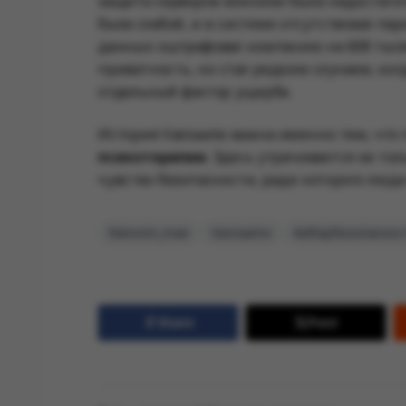
защита серверов клиники была недостато
была слабой, и в системе отсутствовал пар
данных оштрафовал компанию на 608 тыся
приватность, но стал редким случаем, ког
отдельный фактор ущерба.
История Vastaamo важна именно тем, что
психотерапии
. Здесь утрачивается не т
чувство безопасности, ради которого люд
Ransom_man
Vastaamo
Кибербезопаснос
Share
Post