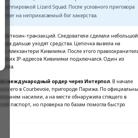
 с группировкой
Lizard Squad.
После условного приговора
Twitter
на неприкасаемый бог хакерства.
у биткоин-транзакций. Следователи сделали небольшо
 куда дальше уходят средства. Цепочка вывела на
иус
Алекзантери Кивимяки. После этого правоохранител
с каких IP-адресов Кивимяки подключался. Один из
арижа.
ила международный ордер через Интерпол
. В начале
ашла его в Courbevoie, пригороде Парижа. По официальн
омашнем насилии, а на месте обнаружила спящего в
ий паспорт, но проверка по базам помогла быстро