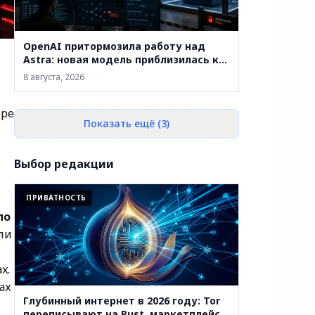
OpenAI притормозила работу над
Astra: новая модель приблизилась к
критическому уровню
8 августа, 2026
кибервозможностей
бре
Показать ещё (3)
Выбор редакции
ПРИВАТНОСТЬ
ло
ли
х.
ах
Глубинный интернет в 2026 году: Tor
переписывают на Rust, маркетплейсы