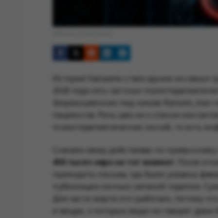
Обложка © Anonhaven
История Vastaamo стала одним из самых г
2020 года сеть частных психотерапевтиче
Злоумышленник под ником Ransom_man п
пациентов. Речь шла не о списке контакто
психотерапевтических сессий, то есть и
Сначала хакер действовал по привычному
450 тысяч евро на тот момент
. После от
приходить письма, где были указаны фами
публикации личных записей терапии. Сумм
Для части жертв это сработало, потому чт
и вещах, о которых люди не говорят даже 