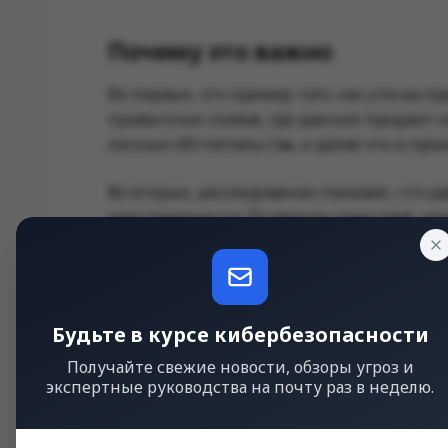
Почему это важно
Во-первых, это пример того, как утечка п
привычных сливов, где данные продают на 
личные обстоятельства, и делал это в пр
Во-вторых, расследование показало, что
неосторожности. По версии следствия, кл
данных на сервер Ransom_man случайно в
содержимое собственного компьютера. Э
идентификации преступника и перейти к а
серверу.
Будьте в курсе кибербезопасности
Получайте свежие новости, обзоры угроз и
Один из следователей, работавший 
экспертные руководства на почту раз в неделю.
его профилю активности в кибератака
когда ему было 17 лет, он отправил 