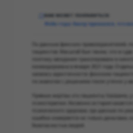
ВАМ МОЖЕТ ПОНРАВИТЬСЯ:
Фейк года: Хакер признался, что 
По данным финских правоохранителей, по
пациентов. Масштаб был таким, что в суде
поэтому заседания транслировали в кинот
ликвидирована в январе 2021 года. Отдель
касалась идентичности: финским пациент
по аналогии с решением после утечки у а
Прямые жертвы это пациенты Vastaamo, у 
психотерапии. Косвенно история касается
психического здоровья, где данные по ум
ошибки измеряется не только деньгами, 
безопасностью людей.