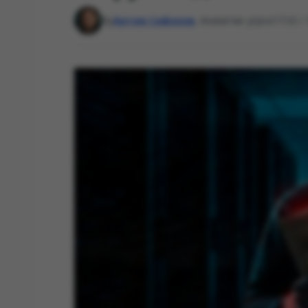
By
Артем Сафонов
, Аналитик угроз
17:32 /