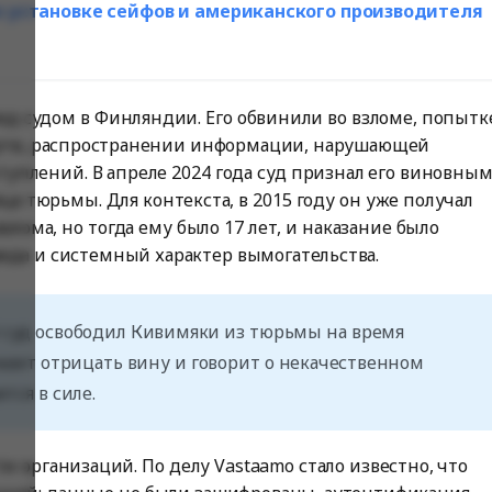
о установке сейфов и американского производителя
ед судом в Финляндии. Его обвинили во взломе, попытк
ертв, распространении информации, нарушающей
туплений. В апреле 2024 года суд признал его виновны
ца тюрьмы. Для контекста, в 2015 году он уже получал
злома, но тогда ему было 17 лет, и наказание было
реда и системный характер вымогательства.
 суд освободил Кивимяки из тюрьмы на время
жает отрицать вину и говорит о некачественном
тся в силе.
и организаций. По делу Vastaamo стало известно, что