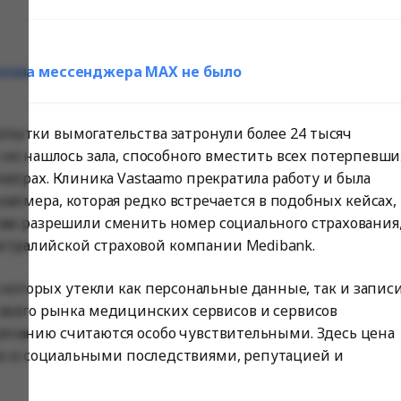
взлома мессенджера MAX не было
пытки вымогательства затронули более 24 тысяч
 не нашлось зала, способного вместить всех потерпевши
еатрах. Клиника Vastaamo прекратила работу и была
ная мера, которая редко встречается в подобных кейсах,
ам разрешили сменить номер социального страхования
встралийской страховой компании Medibank.
которых утекли как персональные данные, так и запис
 всего рынка медицинских сервисов и сервисов
олчанию считаются особо чувствительными. Здесь цена
но и социальными последствиями, репутацией и