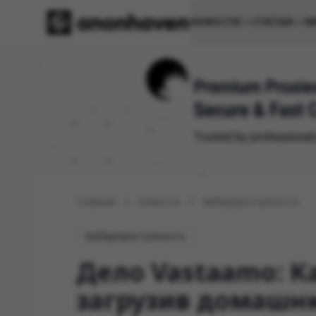
НОВОСТИ
СТАТЬИ
И
Главная
Новости
Киберпреступность
Киберпреступность
Дело Vastaamo: Ка
загрузив домашню