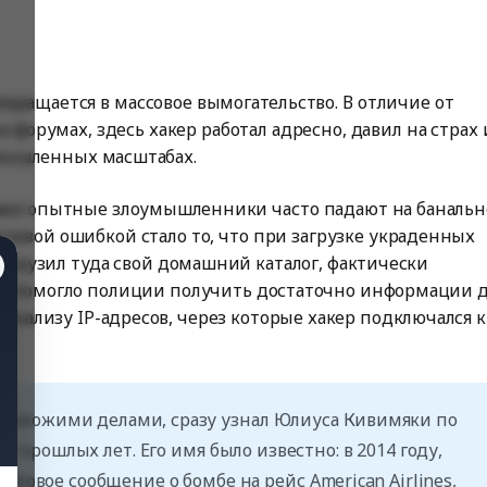
ревращается в массовое вымогательство. В отличие от
форумах, здесь хакер работал адресно, давил на страх 
омышленных масштабах.
 даже опытные злоумышленники часто падают на баналь
ючевой ошибкой стало то, что при загрузке украденных
ыгрузил туда свой домашний каталог, фактически
то помогло полиции получить достаточно информации 
нализу IP-адресов, через которые хакер подключался к
с похожими делами, сразу узнал Юлиуса Кивимяки по
х прошлых лет. Его имя было известно: в 2014 году,
фейковое сообщение о бомбе на рейс
American Airlines,