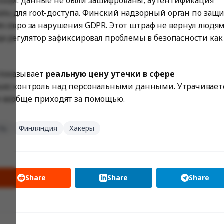
чной: данные не были зашифрованы, аутентификация
оль
для root-доступа
. Финский надзорный орган по защ
ч евро за нарушения GDPR. Этот штраф не вернул людя
да регулятор зафиксировал проблемы в безопасности как
 показывает
реальную цену утечки в сфере
олько контроль над персональными данными. Утрачивает
и вообще приходят за помощью.
ть
Финляндия
Хакеры
Share
Share
Share