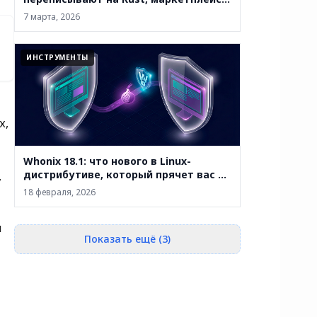
закрывают, а анонимность уже не
7 марта, 2026
абсолютна
ИНСТРУМЕНТЫ
х,
Whonix 18.1: что нового в Linux-
дистрибутиве, который прячет вас за
,
двумя виртуальными машинами
18 февраля, 2026
и
Показать ещё (3)