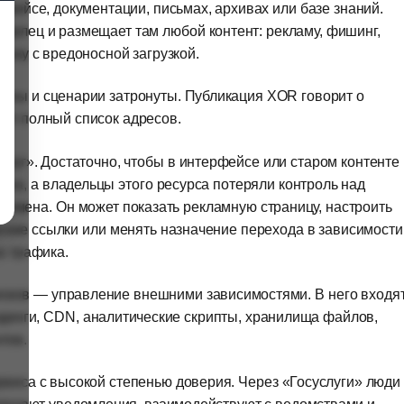
рфейсе, документации, письмах, архивах или базе знаний.
аделец и размещает там любой контент: рекламу, фишинг,
ушку с вредоносной загрузкой.
мены и сценарии затронуты. Публикация XOR говорит о
ает полный список адресов.
услуг». Достаточно, чтобы в интерфейсе или старом контенте
ена, а владельцы этого ресурса потеряли контроль над
омена. Он может показать рекламную страницу, настроить
ские ссылки или менять назначение перехода в зависимости
а трафика.
исков — управление внешними зависимостями. В него входя
динги, CDN, аналитические скрипты, хранилища файлов,
тов.
ервиса с высокой степенью доверия. Через «Госуслуги» люди