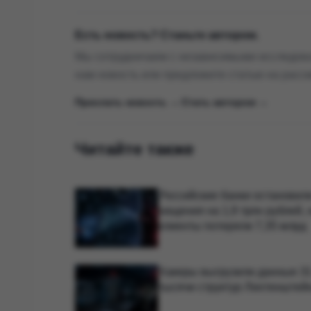
Есть новость? Станьте автором.
Мы сотрудничаем с независимыми исследова
нам новость или предложите статью на расс
Прислать новость →
|
Стать автором →
Читайте также
Российские банки остановил
хищения на 1,9 трлн рублей, 
клиенты потеряли 7,35 млрд
Хакеры выгрузили данные 3
тысячи структур Лихтенштей