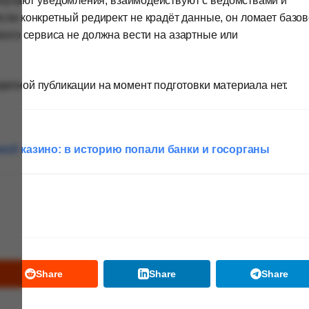
лучают уведомления, взаимодействуют с ведомствами и
ли конкретный редирект не крадёт данные, он ломает базо
вого сервиса не должна вести на азартные или
ретной публикации на момент подготовки материала нет.
ой казино: в историю попали банки и госорганы
Share
Share
Share