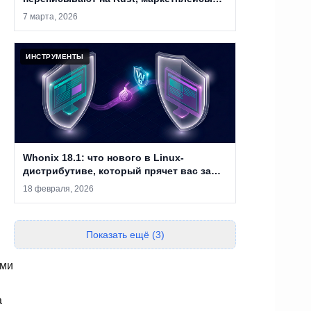
закрывают, а анонимность уже не
7 марта, 2026
абсолютна
ИНСТРУМЕНТЫ
Whonix 18.1: что нового в Linux-
дистрибутиве, который прячет вас за
двумя виртуальными машинами
18 февраля, 2026
Показать ещё (3)
ами
а