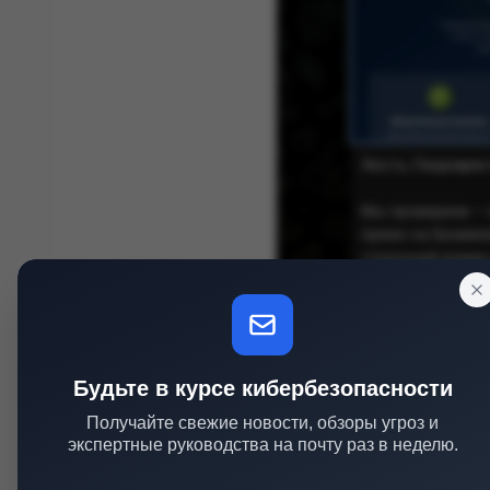
Image by Anonhaven
Основной домен gosuslugi.ru работает штатн
компрометации портала на момент подготовки
Будьте в курсе кибербезопасности
Сценарий с потерянным доменом хорошо знак
Получайте свежие новости, обзоры угроз и
экспертные руководства на почту раз в неделю.
использовать сторонний домен для промостра
ссылки, виджета или интеграции. Затем проек