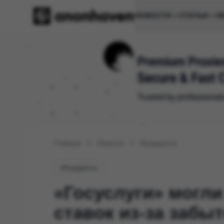
НОВОСТИ
СТАТЬИ
И
Главная
Новости
Инциденты
Инциденты
«Госуслуги» могли
ставок из-за забы