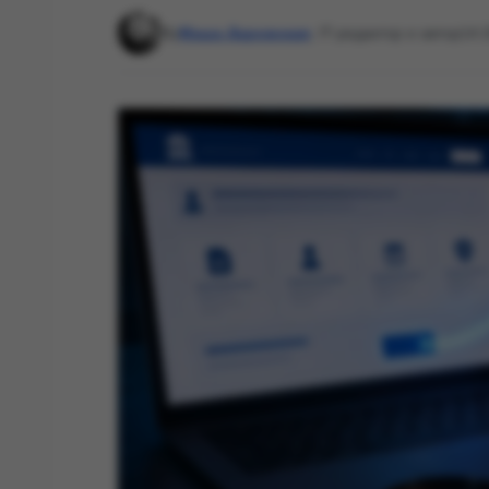
By
Маша Даровская
, IT-редактор и автор
14: