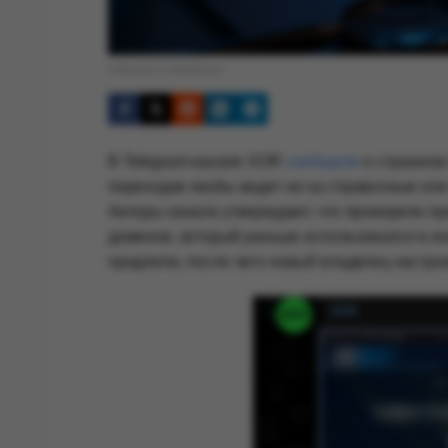
Обложка © Anonhaven
В Telegram-канале XOR
сообщили
о странном 
переходов якобы ведет не на справочные или 
Авторы канала утверждают, что проверили пр
доменов, который раньше использовался в и
продлили, после чего новый владелец настро