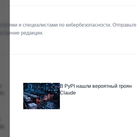
телями и специалистами по кибербезопасности. Отправьте
мотрение редакции.
и
В PyPI нашли вероятный троян
но
Claude
1
на