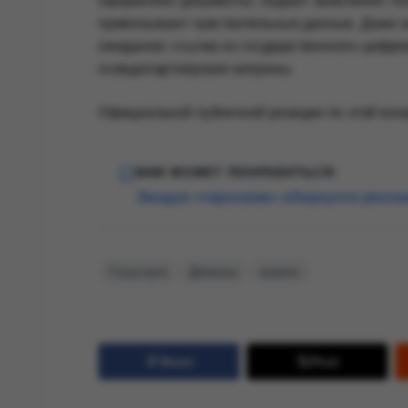
оформляют документы, подают заявления, по
привязывают чувствительные данные. Даже ес
ожидание: ссылка из государственного цифро
псевдопартнёрские витрины.
Официальной публичной реакции по этой конк
ВАМ МОЖЕТ ПОНРАВИТЬСЯ:
Эмодзи «черновик» обернулся реклам
Госуслуги
Домены
казино
Share
Post