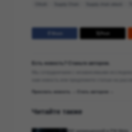
OAuth
Supply Chain
Supply chain attack
Т
Share
Post
Есть новость? Станьте автором.
Мы сотрудничаем с независимыми исследова
нам новость или предложите статью на расс
Прислать новость →
|
Стать автором →
Читайте также
ИИ запрещенной в РФ Meta