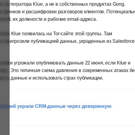
о интегратора Klue, а не в собственных продуктах Gong.
и звонков и расшифровки разговоров клиентов. Потенциаль
лей, их должности и рабочие email-адреса.
Позже Klue появилась на Tor-сайте этой группы. Там
и пригрозили публикацией данных, украденных из Salesforce
нники угрожали опубликовать данные 22 июня, если Klue и
воры. Это типичная схема давления в современных атаках бе
асть данные и использовать страх публикации.
компаний украли CRM-данные через доверенную