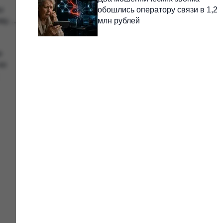
о
обошлись оператору связи в 1,2
ему
млн рублей
и
но