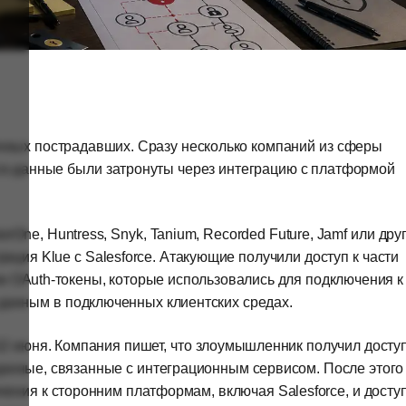
ных пострадавших. Сразу несколько компаний из сферы
rce-данные были затронуты через интеграцию с платформой
rOne, Huntress, Snyk, Tanium, Recorded Future, Jamf или дру
ация Klue с Salesforce. Атакующие получили доступ к части
и OAuth-токены, которые использовались для подключения к
 данным в подключенных клиентских средах.
12 июня. Компания пишет, что злоумышленник получил досту
данные, связанные с интеграционным сервисом. После этого
ения к сторонним платформам, включая Salesforce, и доступ