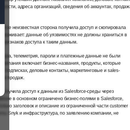
жности, адреса организаций, сведения об аккаунтах, продаж
 Klue неизвестная сторона получила доступ и скопировала
одчеркивает: данные об уязвимостях не должны храниться в
признаков доступа к таким данным.
уктура, телеметрия, пароли и платежные данные не были
 компания включает бизнес-названия, продукты, которые
 о подписках, деловые контакты, маркетинговые и sales-
тям продаж.
получила доступ к данным из Salesforce-среды через
ияние в основном ограничено бизнес-полями в Salesforce,
лько заголовок и описание из ограниченной части customer
кты Snyk и инфраструктура, по заявлению компании, не