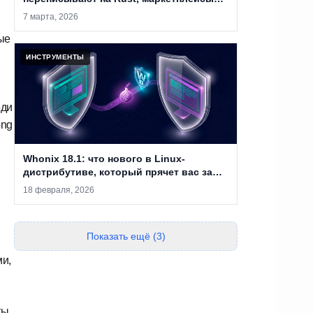
закрывают, а анонимность уже не
7 марта, 2026
абсолютна
ые
ИНСТРУМЕНТЫ
еди
ong
Whonix 18.1: что нового в Linux-
дистрибутиве, который прячет вас за
двумя виртуальными машинами
18 февраля, 2026
Показать ещё (3)
и,
ы,