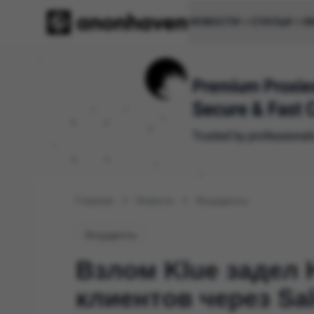
НОВОСТИ
СТАТЬИ
И
Главная
Новости
Инциденты
Инциденты
Взлом Klue задел 
клиентов через Sa