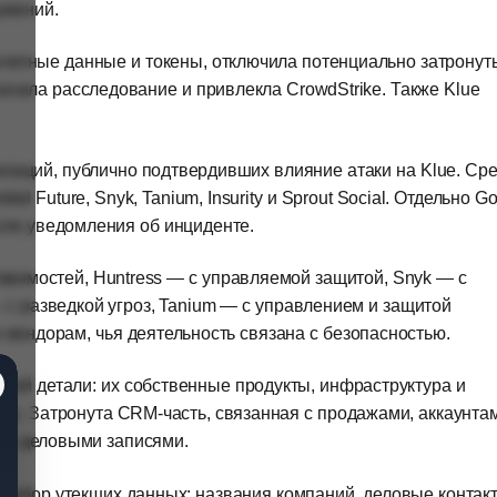
ужений.
 учетные данные и токены, отключила потенциально затронут
ачала расследование и привлекла CrowdStrike. Также Klue
изаций, публично подтвердивших влияние атаки на Klue. Ср
ded Future, Snyk, Tanium, Insurity и Sprout Social. Отдельно G
сле уведомления об инциденте.
звимостей, Huntress — с управляемой защитой, Snyk — с
 с разведкой угроз, Tanium — с управлением и защитой
о вендорам, чья деятельность связана с безопасностью.
дной детали: их собственные продукты, инфраструктура и
ы. Затронута CRM-часть, связанная с продажами, аккаунтам
 и деловыми записями.
абор утекших данных: названия компаний, деловые контакт