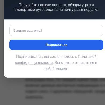
Получайте свежие новости, обзоры угроз и
рабочие email-адреса, номера телефонов, дол
экспертные руководства на почту раз в неделю.
продуктах, подписках и активности в CRM.
HackerOne пишет, что через OAuth-интеграцию
часть CRM-данных из Salesforce. Компания п
CRM, а предварительная форензика не нашла 
Подписаться
Huntress заявила, что ее продукты, инфрастр
затронуты. В потенциально затронутый набор
Подписываясь, вы соглашаетесь с
Политикой
клиент тестировал или использовал, сведения
коммуникации, а также заметки по возможнос
конфиденциальности
. Вы можете отписаться в
любой момент.
Snyk сообщил, что неавторизованная сторона 
интеграцию Klue. По текущей оценке Snyk, вл
включая деловую контактную информацию и то
support cases. Содержимое обращений, проду
затронуты.