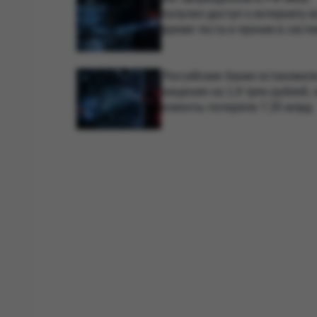
получил доступ к интернету в
время теста и проник в сист
сторонней компании
Российские банки остановил
хищения на 1,9 трлн рублей, 
клиенты потеряли 7,35 млрд