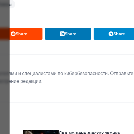
окены
Share
Share
Share
телями и специалистами по кибербезопасности. Отправьте
мотрение редакции.
Два мошеннических звонка