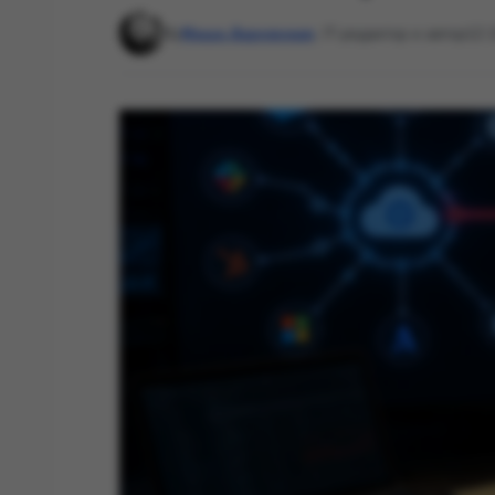
By
Маша Даровская
, IT-редактор и автор
12: