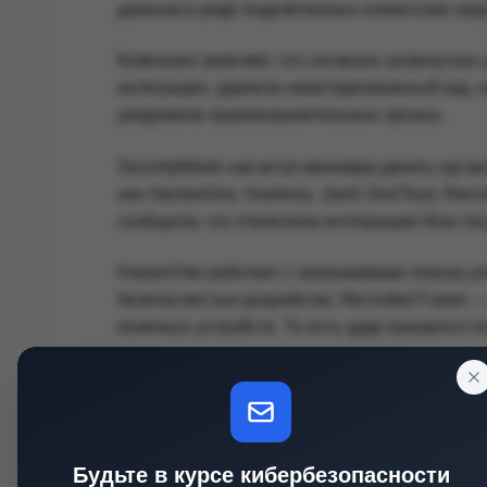
данным в ряде подключенных клиентских окр
Компания заявляет, что отозвала затронутые
интеграции, удалила неавторизованный код, н
уведомила правоохранительные органы.
SecurityWeek насчитал минимум девять орган
них HackerOne, Huntress, Jamf, OneTrust, Recor
сообщила, что отключила интеграцию Klue по
HackerOne работает с программами поиска уя
безопасностью разработки, Recorded Future —
конечных устройств. То есть удар пришелся п
Почти все публичные заявления сходятся в о
основные сервисы не были скомпрометирован
контактами, маркетинговыми коммуникациями
Будьте в курсе кибербезопасности
Публичные уведомления описывают похожий н