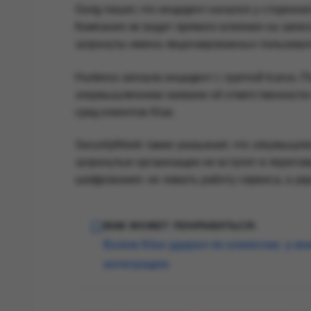
Gong пишет, что инцидент начался у стороннег
Компания не видит прямого влияния на запис
затронуты имена лицензированных пользовате
Huntress связала инцидент с группой Icarus. 
злоумышленники заявили об ответственности 
сред клиентов Klue.
SecurityWeek также указывает, что злоумышле
затронутые организации не вступят в перего
шифрования: не ломать работу сервиса, а укр
ВАМ МОЖЕТ ПОНРАВИТЬСЯ:
Взлом Klue ударил по клиентам: у 
интеграцию