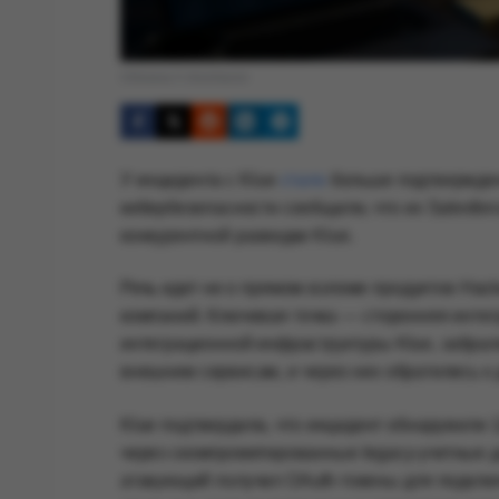
Обложка © Anonhaven
У инцидента с Klue
стало
больше подтвержден
кибербезопасности сообщили, что их Salesfo
конкурентной разведки Klue.
Речь идет не о прямом взломе продуктов Hacke
компаний. Ключевая точка — сторонняя интегр
интеграционной инфраструктуры Klue, забрал
внешним сервисам, и через них обратились к
Klue подтвердила, что инцидент обнаружили 
через скомпрометированные legacy-учетные 
атакующий получил OAuth-токены для подключ