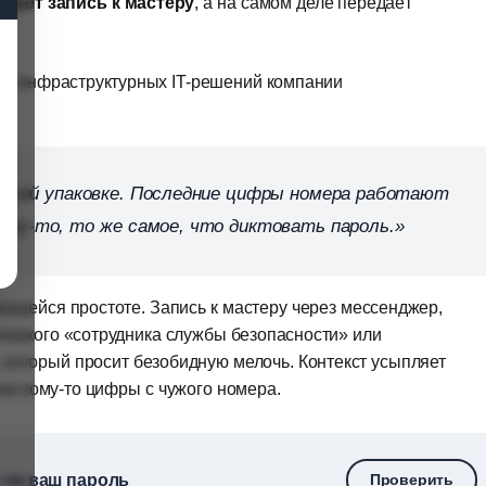
дает запись к мастеру
, а на самом деле передаёт
иты инфраструктурных IT-решений компании
другой упаковке. Последние цифры номера работают
кому-то, то же самое, что диктовать пароль.
жущейся простоте. Запись к мастеру через мессенджер,
икакого «сотрудника службы безопасности» или
 который просит безобидную мелочь. Контекст усыпляет
чем кому-то цифры с чужого номера.
 ли ваш пароль
Проверить