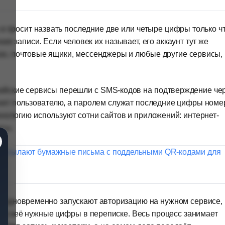
 просит назвать последние две или четыре цифры только ч
 записи. Если человек их называет, его аккаунт тут же
сах, почтовые ящики, мессенджеры и любые другие сервисы,
ссийские сервисы перешли с SMS-кодов на подтверждение че
нит пользователю, а паролем служат последние цифры номе
хнологию используют сотни сайтов и приложений: интернет-
исы.
 рассылают бумажные письма с поддельными QR-кодами для
и одновременно запускают авторизацию на нужном сервисе,
 у неё нужные цифры в переписке. Весь процесс занимает