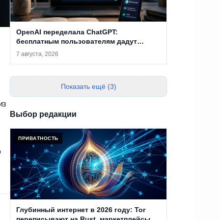
OpenAI переделала ChatGPT:
бесплатным пользователям дадут
безлимитные чаты, а Sol научили
7 августа, 2026
отвечать без лишней воды
Показать ещё (3)
из
Выбор редакции
ПРИВАТНОСТЬ
о
Глубинный интернет в 2026 году: Tor
переписывают на Rust, маркетплейсы