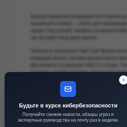
Дальше мошенник возвращается в переписку и
звонившего номера — якобы для подтверждения
уводят. Под угрозой, профили на маркетплей
где настроен вход через звонок.
Причина в технологии Flash Call. Многие ро
входящий звонок: система автоматически зво
Для бизнеса это дешевле SMS в 5–10 раз. Те
магазины, службы доставки, банковские серв
Читайте также:
Владельцам Trezor и Ledger
кражи криптовалюты
Будьте в курсе кибербезопасности
Мошенники научились этим пользоваться. Он
Получайте свежие новости, обзоры угроз и
экспертные руководства на почту раз в неделю.
указывая номер жертвы, и тут же выманивают