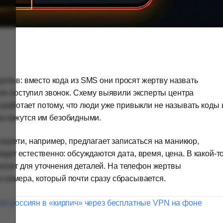
нтов: вместо кода из SMS они просят жертву назвать
что поступил звонок. Схему выявили эксперты центра
 работает потому, что люди уже привыкли не называть коды 
ра кажутся им безобидными.
цсети, например, предлагает записаться на маникюр,
дит естественно: обсуждаются дата, время, цена. В какой-т
вонит для уточнения деталей. На телефон жертвы
о номера, который почти сразу сбрасывается.
e россиян в «кирпич» через бесплатные VPN на фоне