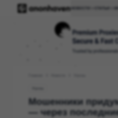
НОВОСТИ
СТАТЬИ
И
Главная
Новости
Угрозы
Угрозы
Мошенники придума
— через последни