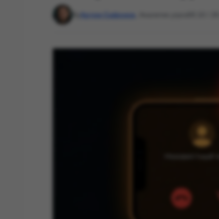
By
Артем Сафонов
, Аналитик угроз
00:10 / 2