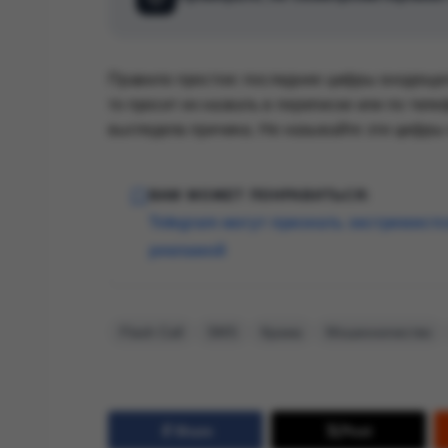
Правило простое: последние цифры входящего з
то просит их назвать в переписке или по теле
выглядела причина. Не называйте эти цифры н
ВАМ МОЖЕТ ПОНРАВИТЬСЯ:
Telegram могут признать экстремистс
рекламой
Flash Call
SMS
Кража
Мошенничество
Share
Post