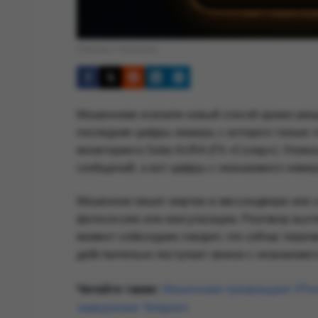
Обложка © Anonhaven
Мошенники освоили новый способ кражи аккау
последние цифры номера, с которого только 
мониторинга Solar AURA (ГК «Солар»). Уловка
сообщений, а вот цифры с незнакомого номе
Мошенник пишет жертве в мессенджере или со
фотосессию или консультацию. Разговор выгля
момент собеседник говорит, что сейчас перез
действительно поступает звонок с незнакомог
Читайте также:
Мошенники превращают iPhon
замедления Telegram