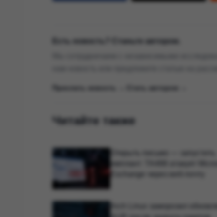
Есть новость? Станьте автором.
Мы сотрудничаем с независимыми исследова
нам новость или предложите статью на расс
Прислать новость →
|
Стать автором →
Читайте также
Открыть письмо — запустить
имплант: TA488 атакует Micro
Exchange через веб-почту
Arch Linux заморозил обнов
AUR после захвата пакетов