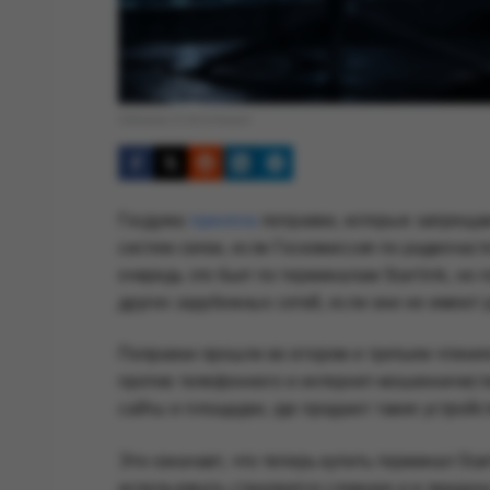
Обложка © Anonhaven
Госдума
приняла
поправки, которые запреща
систем связи, если Госкомиссия по радиочас
очередь это бьет по терминалам Starlink, но 
других зарубежных сетей, если они не имеют 
Поправки прошли во втором и третьем чтения
против телефонного и интернет-мошенничеств
сайты и площадки, где продают такие устройс
Это означает, что теперь купить терминал Sta
использовать становится сложнее и в придачу