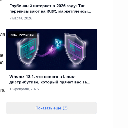
Глубинный интернет в 2026 году: Tor
переписывают на Rust, маркетплейсы
закрывают, а анонимность уже не
7 марта, 2026
абсолютна
для
ИНСТРУМЕНТЫ
не
ал
Whonix 18.1: что нового в Linux-
дистрибутиве, который прячет вас за
двумя виртуальными машинами
18 февраля, 2026
га
Показать ещё (3)