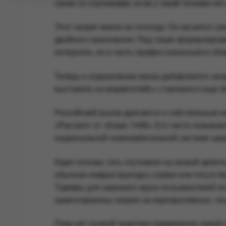
связи со спутниками, если у такой техники не
Этот запрет ввели на полгода. Он касается с
двойного назначения. Под такую формулиров
интернета, но и часть профессионального обо
Теперь к ограничению ввоза добавляется запр
выставить на маркетплейс» становится еще б
Российский рынок двигается к собственным 
«Рассвет» от «Бюро 1440». Его часто называют
национальной низкоорбитальной системе шир
Идея похожа: сеть спутников на низкой орбите
обычная инфраструктура слабая или отсутств
Тарифы для широкого круга пользователей не
ориентированы скорее на корпоративные, гос
Пока нет полной практики применения новой н