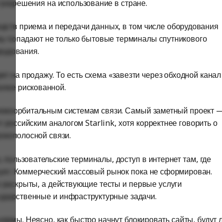
т разрешения на использование в стране.
редств приема и передачи данных, в том числе оборудования
ку попадают не только бытовые терминалы спутникового
рудования.
ет на продажу. То есть схема «завезти через обходной канал
олее рискованной.
низкоорбитальным системам связи. Самый заметный проект 
 российским аналогом Starlink, хотя корректнее говорить о
окополосной связи.
, пользовательские терминалы, доступ в интернет там, где
ует. Коммерческий массовый рынок пока не сформирован.
 раскрыты, а действующие тесты и первые услуги
ударственные и инфраструктурные задачи.
ормы. Неясно, как быстро начнут блокировать сайты, будут 