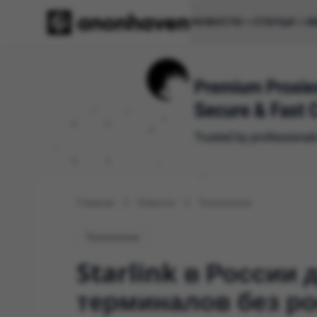
НОВОСТИ
СТАТЬИ
И
Главная
Новости
Технологии
Технологии
Starlink в России
терминалов без ро