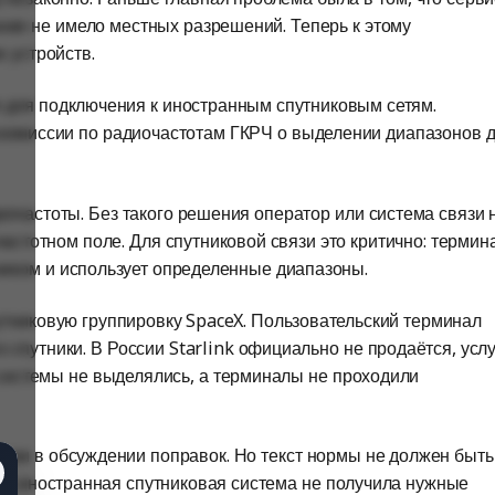
ние не имело местных разрешений. Теперь к этому
х устройств.
 для подключения к иностранным спутниковым сетям.
комиссии по радиочастотам ГКРЧ о выделении диапазонов 
иочастоты. Без такого решения оператор или система связи 
астотном поле. Для спутниковой связи это критично: термин
тником и использует определенные диапазоны.
путниковую группировку SpaceX. Пользовательский терминал
спутники. В России Starlink официально не продаётся, услу
 системы не выделялись, а терминалы не проходили
ром в обсуждении поправок. Но текст нормы не должен быть
сли иностранная спутниковая система не получила нужные