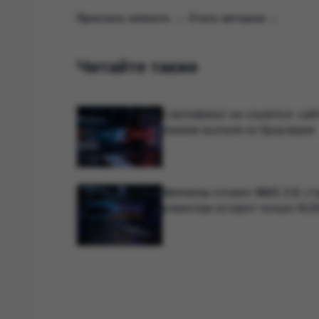
Прислать новость →
|
Стать автором →
Читайте также
Сертификат не сошёлся: сай
банков выпали из браузеров
Amnezia готовит AWG 3.0: с
клиентам оставят только VLE