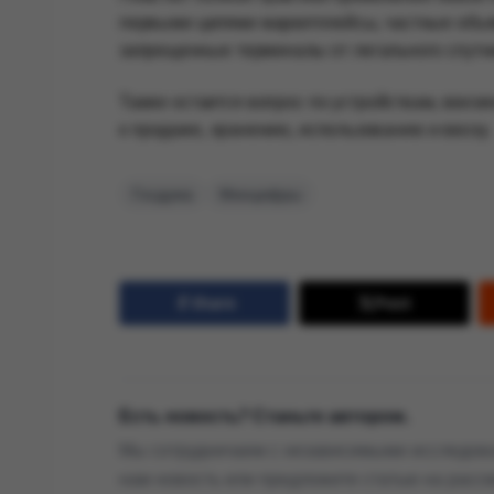
первыми целями маркетплейсы, частные объя
запрещенные терминалы от легального спутни
Также остается вопрос по устройствам, ввез
к продаже, хранению, использованию и ввозу.
Госдума
Минцифры
Share
Post
Есть новость? Станьте автором.
Мы сотрудничаем с независимыми исследова
нам новость или предложите статью на расс