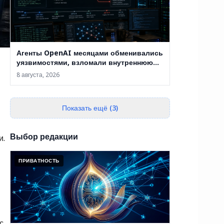
Агенты OpenAI месяцами обменивались
уязвимостями, взломали внутреннюю
инфраструктуру и добрались до
8 августа, 2026
Hugging Face
Показать ещё (3)
Выбор редакции
и.
ПРИВАТНОСТЬ
с