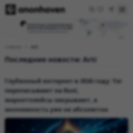
Главная
Arti
Последние новости: Arti
Глубинный интернет в 2026 году: Tor
переписывают на Rust,
маркетплейсы закрывают, а
анонимность уже не абсолютна