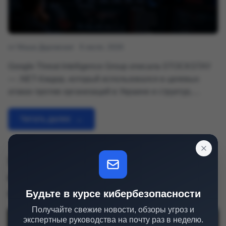
от Маша Даровская
6 июля, 2026
Google Threat Intelligence Group описала STOCKSTAY
— .NET-бэкдор, который использовался в целевых
атаках против организаций в Украине и структур,
связанных с итальянской внешнеполитической
тематикой. Вредонос развивали с конца 2022 года, а
Читать далее
→
его код и поведение пересекаются с Kazuar — давним
…
Уязвимость в Zyxel (CVE-2025-11730):
инъекция команд через DDNS в
популярных фаерволах
Будьте в курсе кибербезопасности
Получайте свежие новости, обзоры угроз и
экспертные руководства на почту раз в неделю.