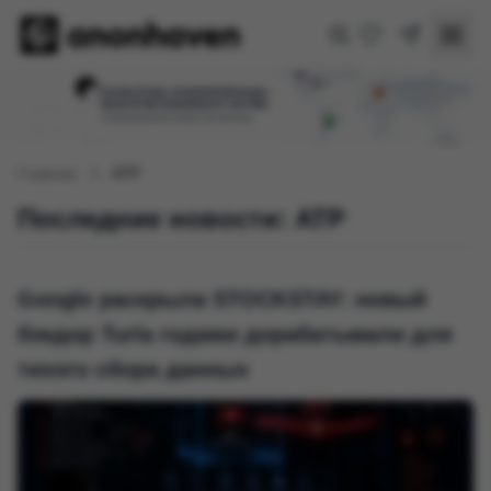
Главная
ATP
Последние новости: ATP
Google раскрыла STOCKSTAY: новый
бэкдор Turla годами дорабатывали для
тихого сбора данных