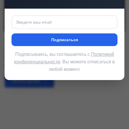
Подписаться
от Артем Сафонов
5 февраля, 2026
В популярных шлюзах безопасности Zyxel (ATP, USG
Подписываясь, вы соглашаетесь с
Политикой
FLEX) найдена уязвимость, позволяющая выполнять
конфиденциальности
. Вы можете отписаться в
системные команды через консоль (CLI).
любой момент.
Читать далее
→