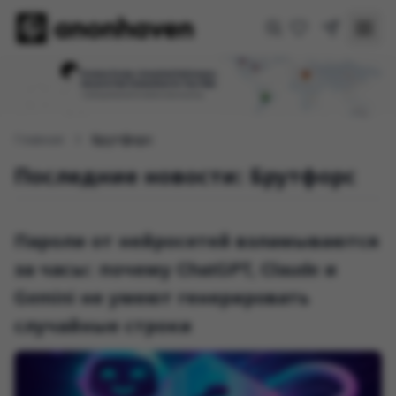
Главная
Брутфорс
Последние новости: Брутфорс
Пароли от нейросетей взламываются
за часы: почему ChatGPT, Claude и
Gemini не умеют генерировать
случайные строки