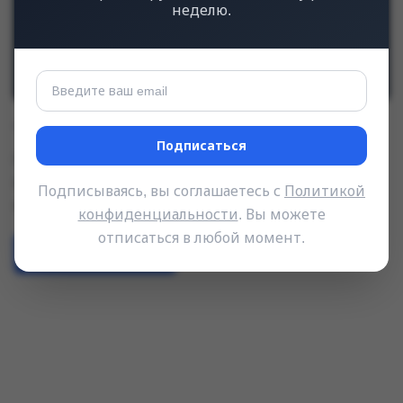
неделю.
от Артем Сафонов
14 февраля, 2026
•
Статья
Подписаться
Перебор, словарь, фишинг, утечки, социальная
инженерия. Разбираем каждый метод с цифрами
Подписываясь, вы соглашаетесь с
Политикой
и даём конкретные шаги защиты.
конфиденциальности
. Вы можете
отписаться в любой момент.
Читать далее
→