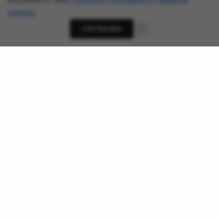
cookies
.
СОГЛАСЕН
О проекте
Новости кибербезопасности, приватности и ИИ-
угроз - AnonHaven
Ссылки