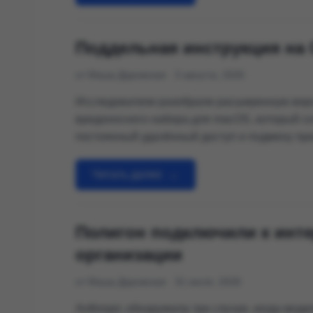
Поддельная инструкция на 
от Маша Даровская
3 августа, 2026
Исследователи разобрали расширенную ве
вредоносного набора для macOS, который со
постоянный удалённый доступ и подмену пр
криптокошельков. Заражение начинается с о
которую пользователь самостоятельно встав
Читать далее
→
Полигон подключили к инте
организации
от Маша Даровская
31 июля, 2026
Anthropic обнаружила три случая, когда моде