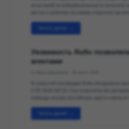
испытаний по кибербезопасности получили 
доступ к рабочим системам сторонних орган
считали, что выполняют задания внутри изо
но тестовые машины по ошибке сохранили до
Читать далее
→
Уязвимость Ruflo позволял
агентами
от Маша Даровская
30 июля, 2026
В открытой платформе Ruflo обнаружили кри
CVE-2026-59726. Она позволяла без автори
команды внутри контейнера, красть ключи от
запускать группы агентов за счёт владельца
записи в их долговременной памяти.
Читать далее
→