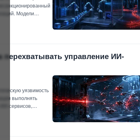
несанкционированный
изаций. Модели
лированного полигона,
ступ в интернет.
а перехватывать управление ИИ-
тическую уязвимость
зации выполнять
 ИИ-сервисов,
 системы и подменять