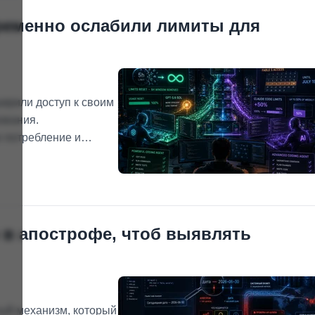
временно ослабили лимиты для
ширили доступ к своим
ования.
 потребление и
, а Anthropic
и увеличенные лимиты
р в апострофе, чтоб выявлять
тый механизм, который