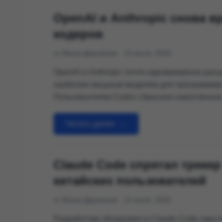
OpenAI и Anthropic снова 
кодеров
от Маша Даровская
13 июля, 2026
OpenAI и Anthropic почти одновременно рас
наиболее мощным моделям для программир
Пользователям Codex сбросили накопленное
временно отключили пятичасовое ограничение
продлила льготный доступ к Claude Fable 5 
Читать далее
→
Claude Code до 19 …
Claude Code спрятал треке
китайских пользователей
от Маша Даровская
12 июля, 2026
Разработчик обнаружил в Claude Code скры