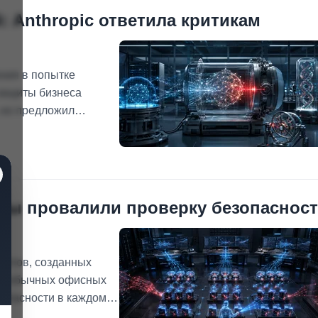
: Anthropic ответила критикам
ения в попытке
защиты бизнеса
, но предложил
 выпуском. Испытания
логические угрозы и
пты провалили проверку безопаснос
иптов, созданных
для обычных офисных
зопасности в каждом
ерверных запросов,