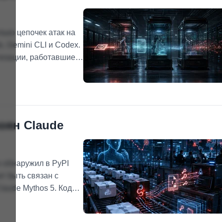
ько цепочек атак на
 Gemini CLI и Codex.
изации, работавшие в
 и OpenAI.
оян Claude
н обнаружил в PyPI
ет быть связан с
aude Mythos 5. Код
еты в переменных
…