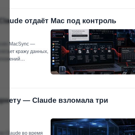
Claude отдаёт Mac под контроль
рсию MacSync —
четает кражу данных,
иложений
дной команды,
ляет в Терминал.
рнету — Claude взломала три
ли Claude во время