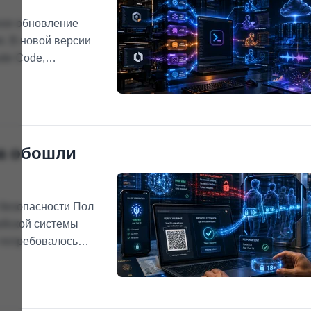
ное обновление
. В новой версии
ude Code,
оагентный режим,
оддержку звука и
on Bedrock.
ва обошли
безопасности Пол
ейской системы
 потребовалось
сывать PIN-код или
ользовал расширение
помощи Claude, …