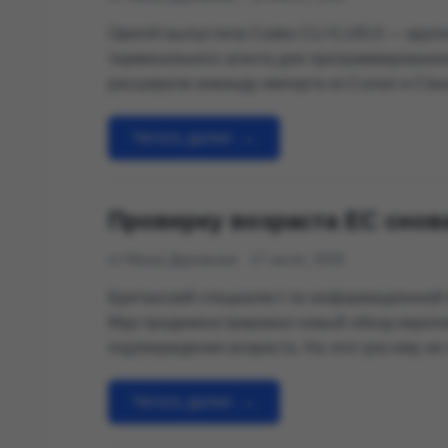
OpenAI выпустила Codex CLI 0.145.0 — круп
терминального агента для программирования
расширили команду импорта из Cursor и Cla
стабилизировали включаемый отдельно мног
добавили постраничную историю диалогов, п
Читать далее
→
экспериментальное подключение через Amaz
Проверку возраста ЕС сно
от Маша Даровская
17 июля, 2026
Британский специалист по информационной 
Мур продемонстрировал новый обход европ
подтверждения возраста. На этот раз ему не
менять файлы мобильного приложения, сбра
взламывать биометрию. Исследователь исп
Читать далее
→
Chrome, созданное за несколько минут при 