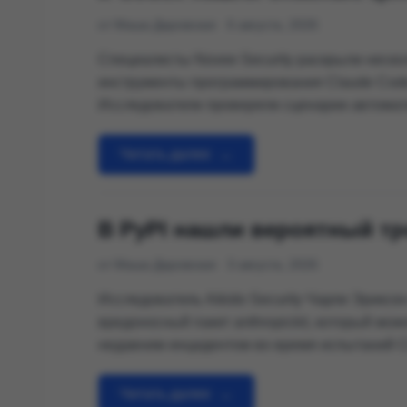
от Маша Даровская
6 августа, 2026
Специалисты Novee Security раскрыли нескол
инструменты программирования Claude Code,
Исследователи проверяли сценарии автомат
официальных репозиториях Anthropic, Google
Читать далее
→
В PyPI нашли вероятный тр
от Маша Даровская
3 августа, 2026
Исследователь Aikido Security Чарли Эриксе
вредоносный пакет anthropickit, который мож
недавним инцидентом во время испытаний Cl
собирал файлы из каталога .ssh, искал секр
окружения, сохранял результаты на диске и 
Читать далее
→