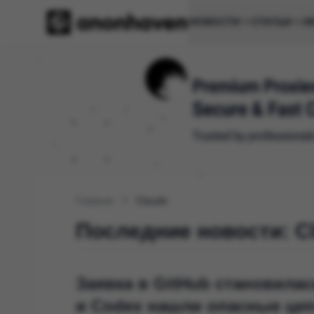
НОВОСТИ
СТАТЬИ
И
Главная
Claude
Последние новости: C
Заявка в GitHub становилас
и Codex нашли опасные цеп