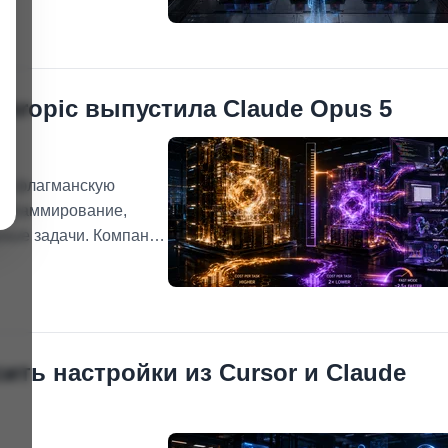
рение данных в
thropic выпустила Claude Opus 5
ую флагманскую
рограммирование,
ьные задачи. Компания
 альтернативу Claude
а результаты в ряде
ить настройки из Cursor и Claude