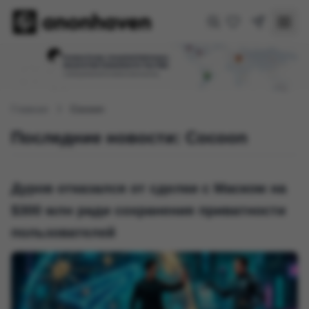
Главная
Cocoon
Последние новости: Cocoon
Дуров отказался от сделки с Маском на
$300 млн ради сохранения приватности
пользователей