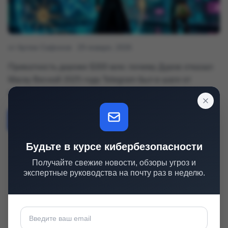
от Артем Сафонов
29 января, 2026
Приватность дороже $300 млн: почему Дуров отказал
Маску Весной 2025 года Telegram был в шаге от
партнерства с xAI: интеграция помощника Grok могла
принести мессенджеру сотни миллионов долларов
инвестиций.
Читать далее
→
Будьте в курсе кибербезопасности
Получайте свежие новости, обзоры угроз и
экспертные руководства на почту раз в неделю.