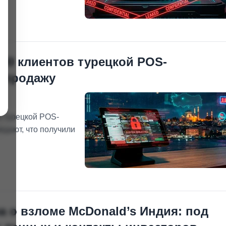
и для фабрик.
000 клиентов турецкой POS-
 продажу
 турецкой POS-
дают, что получили
а о взломе McDonald’s Индия: под