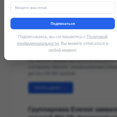
чертежи, дизайны новой одежды и инструкци
Читать далее
→
Подписаться
Взлом Menulux: данные 93 
Подписываясь, вы соглашаетесь с
Политикой
платформы выставлены на
конфиденциальности
. Вы можете отписаться в
любой момент.
от Артем Сафонов
22 января, 2026
На теневом форуме выставлена база данных
платформы Menulux, злоумышленники утверж
доступ к 93 000 записей.
Читать далее
→
Группировка Everest заявил