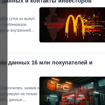
 данных и контакты инвесторов
двое суток на выкуп
и опубликовали
ров и внутренней
ка данных 16 млн покупателей и
Componentes, заявив о
 фигурируют не только
NIF), данные