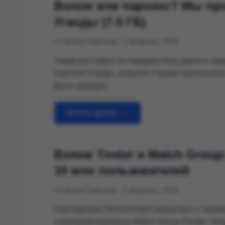
Взлом или парсинг? Мы пр
Уганды (7.5 ГБ)
от Артем Сафонов
2 февраля, 2026
Хакер выставил на продажу базу данных пра
портала Уганды, заявляя о краже оригинало
фото граждан.
Читать далее
→
Взлом Tinder и Match Group
10 млн пользователей
от Артем Сафонов
2 февраля, 2026
Группировка ShinyHunters вернулась с громк
скомпрометированы Match Group (Tinder, Hing