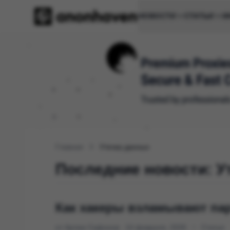
НОВОСТИ
СТАТЬИ
И
Главная
Утечка данных
Последние новости: У
Как хакеры взламывают пар
от Артем Сафонов
14 февраля, 2026
•
Статья