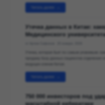
банковских карт и переписка с техподдержко
Читать далее
→
Утечка данных в Китае: хак
Медицинского университета
от Артем Сафонов
20 января, 2026
Утечка, которая бьет по самым уязвимым: ха
продажу базу данных пациентов отделения г
ведущих клиник Китая.
Читать далее
→
750 000 инвесторов под уд
масштабной кибератаки