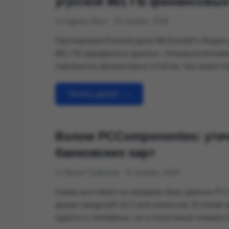
угрозой 861 ГБ финансовых
от Адриан Ванс
21 января, 2026
Группировка Everest дала McDonald’s Индия 
861 ГБ украденных данных. Злоумышленник
скриншоты финансовых отчетов, баз инвесто
переписки.
Читать далее
→
Взлом PCComponentes: утеч
банковских карт
от Артем Сафонов
21 января, 2026
Хакер выставил на продажу базу данных PC
краже сведений 16,3 млн клиентов. В утечке
адреса и телефоны, но и налоговые номера (