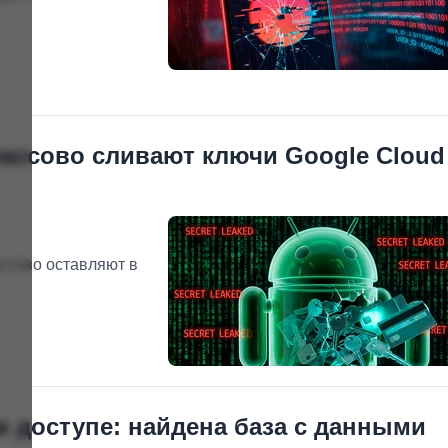
массово сливают ключи Google Cloud
ссово оставляют в
м доступе: найдена база с данными