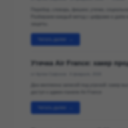
Перебор, словарь, фишинг, утечки, социальн
Разбираем каждый метод с цифрами и даём 
защиты.
Читать далее
→
Утечка Air France: хакер п
от Артем Сафонов
6 февраля, 2026
Два миллиона записей под угрозой: хакер в
доступ к админ-панели Air France
Читать далее
→