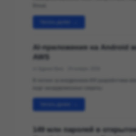
Bread.
Читать далее
→
AI-приложения на Android 
AWS
от Адриан Ванс
29 января, 2026
В погоне за внедрением ИИ разработчики ма
коде захардкоженные секреты.
Читать далее
→
149 млн паролей в открыто