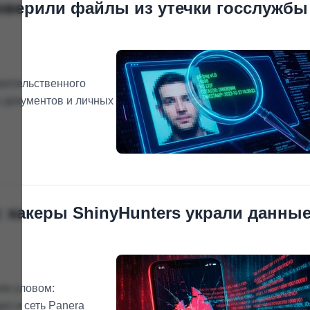
оверили файлы из утечки госслужбы
вительственного
в документов и личных
: хакеры ShinyHunters украли данны
им уловом:
e) и сеть Panera