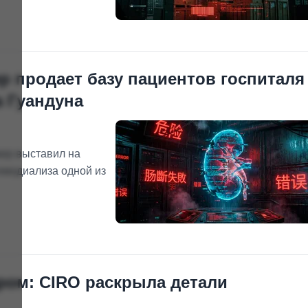
й.
ер продает базу пациентов госпиталя
 Гуандуна
кер выставил на
емодиализа одной из
аром: CIRO раскрыла детали