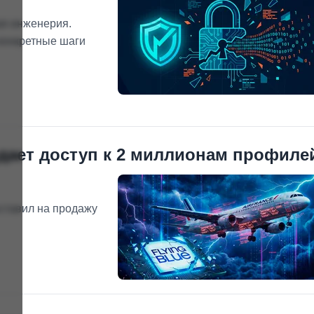
ая инженерия.
конкретные шаги
родает доступ к 2 миллионам профиле
ыставил на продажу