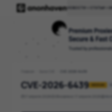
НОВОСТИ
СТАТЬИ
И
Главная
/
База CVE
/
CVE-2026-6439
CVE-2026-6439
MEDIUM
C
17 апреля 2026
Обновлено 17 апреля 2026
Wor