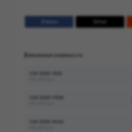
Share
Post
Связанные уязвимости
CVE-2026-7529
WordPress
CVE-2026-17506
WordPress
CVE-2026-15452
WordPress