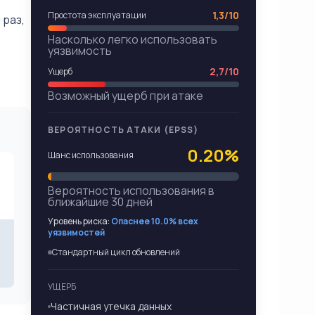
1,3/10
Простота эксплуатации
 раз,
Насколько легко использовать
уязвимость
2,7/10
Ущерб
Возможный ущерб при атаке
ВЕРОЯТНОСТЬ АТАКИ (EPSS)
0.20%
Шанс использования
Вероятность использования в
ближайшие 30 дней
Уровень риска:
Опаснее 10.0% всех
уязвимостей
Стандартный цикл обновлений
УЩЕРБ
Частичная утечка данных