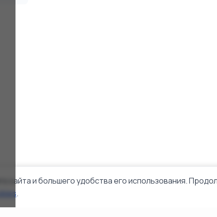
го сайта и большего удобства его использования. Продол
okies
.