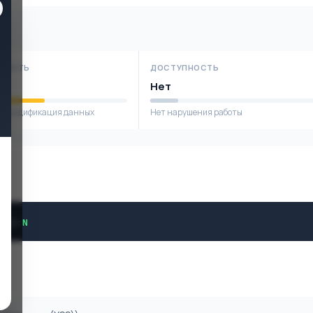
НОСТЬ
ДОСТУПНОСТЬ
е
Нет
я модификация данных
Нет нарушения работы
L
/
A
:
N