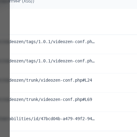
 скриптинг (XSS))
r/videozen/tags/1.0.1/videozen-conf.ph…
r/videozen/tags/1.0.1/videozen-conf.ph…
r/videozen/trunk/videozen-conf.php#L24
r/videozen/trunk/videozen-conf.php#L69
lnerabilities/id/47bcd04b-a479-49f2-94…