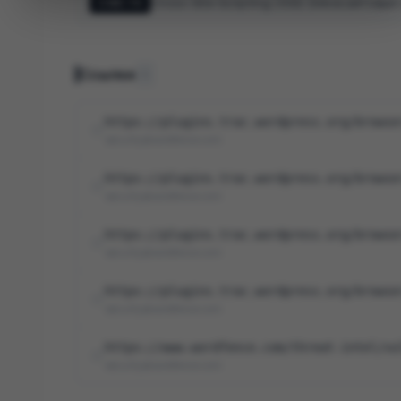
Cross-Site Scripting (XSS) (Межсайтовый
CWE-79
Ссылки
5
https://plugins.trac.wordpress.org/browse
security@wordfence.com
https://plugins.trac.wordpress.org/browse
security@wordfence.com
https://plugins.trac.wordpress.org/browse
security@wordfence.com
https://plugins.trac.wordpress.org/browse
security@wordfence.com
https://www.wordfence.com/threat-intel/vu
security@wordfence.com