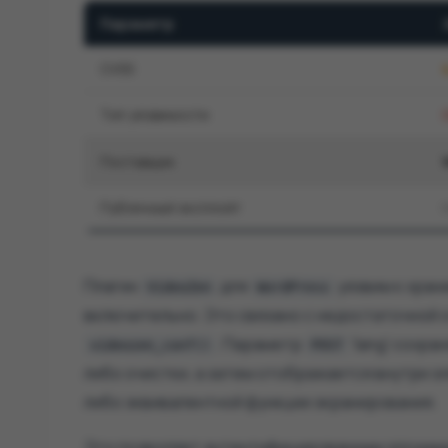
Параметр
CVSS
Тип уязвимости
Поставщик
Публичный эксплойт
Плагин
для
уязвим к хра
VideoZen
WordPress
включительно. Это связано с недостаточной 
. Параметр
'lang' сохр
videozen_conf()
POST
либо очистки, а затем отображается внутри э
либо эквивалентной функции экранирования.
Это позволяет аутентифицированным злоумыш