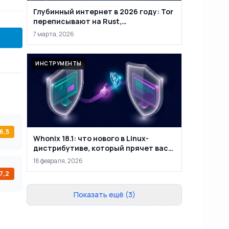
Глубинный интернет в 2026 году: Tor
переписывают на Rust,
маркетплейсы закрывают, а
7 марта, 2026
анонимность уже не абсолютна
ИНСТРУМЕНТЫ
6,5
Whonix 18.1: что нового в Linux-
дистрибутиве, который прячет вас
за двумя виртуальными машинами
18 февраля, 2026
7,2
Показать ещё (3)