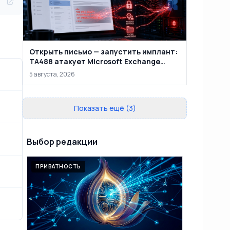
Открыть письмо — запустить имплант:
TA488 атакует Microsoft Exchange
через веб-почту
5 августа, 2026
Показать ещё (3)
Выбор редакции
ПРИВАТНОСТЬ