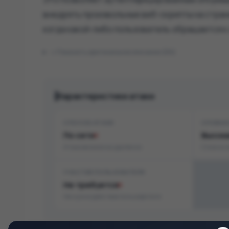
внедрять произвольные веб-скрипты на страни
когда какой-либо пользователь обращается к
Показать оригинальное описание (EN)
Характеристики атаки
СПОСОБ АТАКИ
СЛОЖН
По сети
Высок
Атака возможна удалённо
Сложно э
УЧАСТИЕ ПОЛЬЗОВАТЕЛЯ
Не требуется
Не нужно действие пользователя