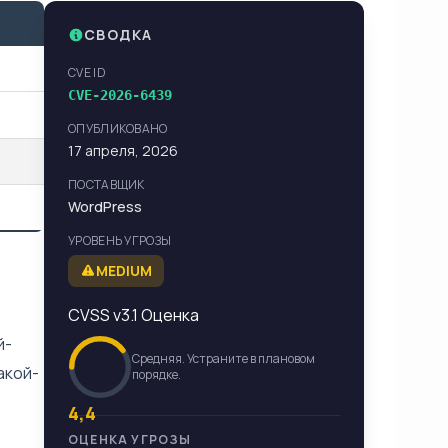
СВОДКА
CVE ID
CVE-2026-6439
ОПУБЛИКОВАНО
17 апреля, 2026
ПОСТАВЩИК
WordPress
УРОВЕНЬ УГРОЗЫ
MEDIUM
CVSS v3.1 Оценка
й-
Средняя. Устраните в плановом
акой-
порядке.
4,4
ОЦЕНКА УГРОЗЫ