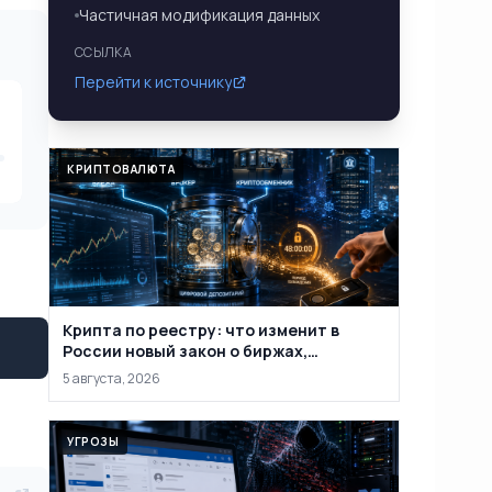
Частичная модификация данных
ССЫЛКА
Перейти к источнику
КРИПТОВАЛЮТА
Крипта по реестру: что изменит в
России новый закон о биржах,
обменниках и кошельках
5 августа, 2026
УГРОЗЫ