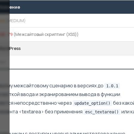
Значение
4,4
(MEDIUM)
(Межсайтовый скриптинг (XSS))
CWE-79
WordPress
Нет
нимому межсайтовому сценарию в версиях до
1.0.1
очисткой ввода и экранированием вывода в функции
аняется непосредственно через
без како
update_option()
лемента <textarea> без применения
или к
esc_textarea()
ленникам с доступом уровня администратора и выше