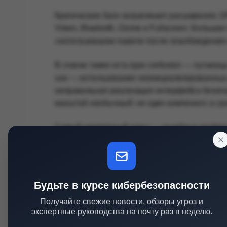
Критические баги затрагивают расширения, G
Views, Bluetooth, Ozone и Fullscreen. Большая 
«использование памяти после освобождения
В списке также есть type confusion — путаница
use — использование неинициализированных 
неправильная реализация интерфейса безопас
масштаб необычный: не один компонент, а ср
Самый неприятный класс — ошибки в renderer
обрабатывает HTML, CSS, JavaScript, изображ
срабатывают через специально подготовленн
выполнение кода внутри песочницы браузера.
удержать вредоносный код внутри вкладки и не
Будьте в курсе кибербезопасности
Получайте свежие новости, обзоры угроз и
Часть уязвимостей может быть полезна уже п
экспертные руководства на почту раз в неделю.
скомпрометировал процесс отрисовки, ему вс
отмечает, что некоторые из закрытых пробле