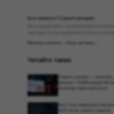
Есть новость? Станьте автором.
Мы сотрудничаем с независимыми исследова
нам новость или предложите статью на расс
Прислать новость →
|
Стать автором →
Читайте также
Открыть письмо — запустить
имплант: TA488 атакует Micro
Exchange через веб-почту
Arch Linux заморозил обнов
AUR после захвата пакетов