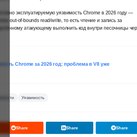
ктивно эксплуатируемую уязвимость Chrome в 2026 году —
 out-of-bounds read/write, то есть чтение и запись за
удалённому атакующему выполнить код внутри песочницы че
мость Chrome за 2026 год: проблема в V8 уже
вимости
Уязвимость
Share
Share
Share