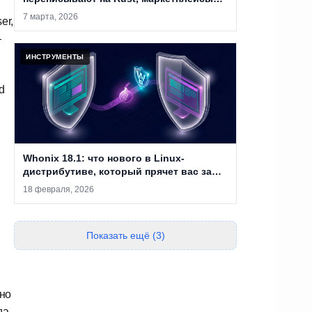
закрывают, а анонимность уже не
7 марта, 2026
er,
абсолютна
—
ИНСТРУМЕНТЫ
d
Whonix 18.1: что нового в Linux-
дистрибутиве, который прячет вас за
двумя виртуальными машинами
18 февраля, 2026
Показать ещё (3)
ьно
да