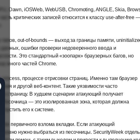
PU, Dawn, iOSWeb, WebUSB, Chromoting, ANGLE, Skia, Brows
часть критических записей относится к классу use-after-free 
».
 типов, out-of-bounds — выход за границы памяти, uninitialize
данных, ошибки проверки недоверенного ввода и
ности. Это стандартный «зоопарк» браузерных багов, но
азу много частей Chrome.
 process, процессе отрисовки страниц. Именно там браузер
ения и другой веб-контент. Такие уязвимости часто
ую страницу. В худшем сценарии атакующий получает
 Песочница — это изолированная зона, которая должна
 пустить его к системе.
осле первичного взлома вкладки. Если атакующий
ё равно нужно выбраться из песочницы. SecurityWeek отдел
м могли помочь с таким выходом и привести к выполнению ко