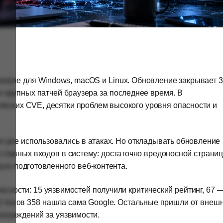
анале для Windows, macOS и Linux. Обновление закрывает 
х крупных патчей браузера за последнее время. В
ческих CVE, десятки проблем высокого уровня опасности и
и уже использовались в атаках. Но откладывать обновление
з главных входов в систему: достаточно вредоносной страни
но подготовленного веб-контента.
асности: 15 уязвимостей получили критический рейтинг, 67 
82 багов 358 нашла сама Google. Остальные пришли от внеш
аграждений за уязвимости.