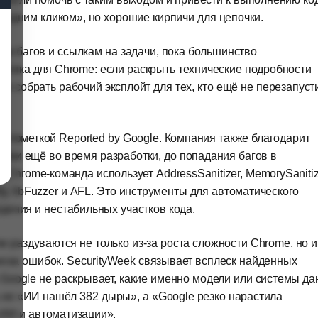
 «одним кликом», но хорошие кирпичи для цепочки.
ям багов и ссылкам на задачи, пока большинство
актика для Chrome: если раскрыть технические подробности
е собрать рабочий эксплойт для тех, кто ещё не перезапуст
с пометкой Reported by Google. Компания также благодарит
ибки ещё во время разработки, до попадания багов в
 Chrome-команда использует AddressSanitizer, MemorySanitiz
rity, libFuzzer и AFL. Это инструменты для автоматического
дения и нестабильных участков кода.
и раздуваются не только из-за роста сложности Chrome, но и
иска ошибок. SecurityWeek связывает всплеск найденных
Google не раскрывает, какие именно модели или системы да
ь не «ИИ нашёл 382 дыры», а «Google резко нарастила
 ИИ и автоматизации».