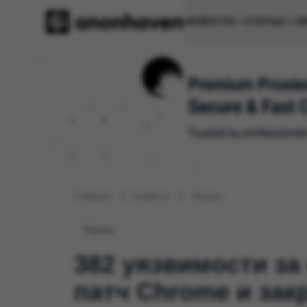
НОВОСТИ
СТАТЬИ
И
Главная
Новости
Угрозы
Угрозы
382 уязвимости за
патч Chrome и зак