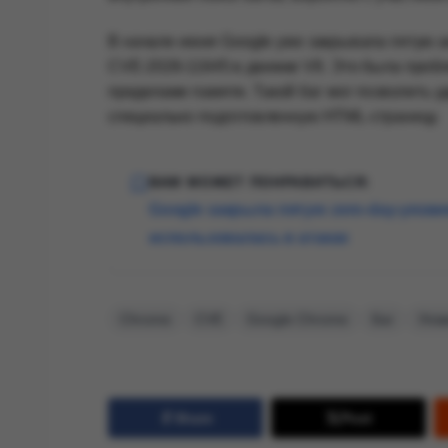
В начале июня Google уже закрывала пятую а
CVE-2026-11645 в движке V8. Это была проблема
пределами памяти. Такой баг мог позволить 
специально подготовленную HTML-страницу.
ВАМ МОЖЕТ ПОНРАВИТЬСЯ:
Google закрыла пятую zero-day-уязви
использовалась в атаках
Chrome
CVE
Google Chrome
Баг
Уяз
Share
Post