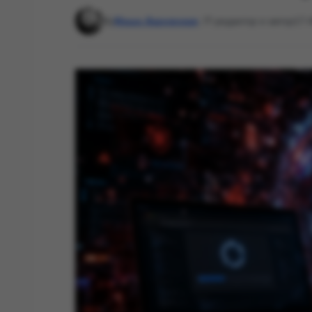
By
Маша Даровская
, IT-редактор и автор
17: