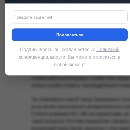
уже на уровне системы. Это не готовая атака
Google временно ограничивает доступ к детал
пользователей не обновятся. Это обычная пр
Подписаться
слишком рано, злоумышленники смогут быстре
браузер.
Подписываясь, вы соглашаетесь с
Политикой
В официальном релизе Google много записей 
конфиденциальности
. Вы можете отписаться в
исследователей, которые помогали искать ош
любой момент.
стабильную версию. Для поиска таких проблем
UndefinedBehaviorSanitizer, Control Flow Integ
поиска ошибок памяти, неопределённого пове
Тут появляется новый тренд: браузерные патч
из-за более агрессивного автоматического по
Chrome-уязвимостей с ИИ-инструментами, но 
такой результат. Поэтому корректнее говорит
внутренний поиск багов, вероятно с участием