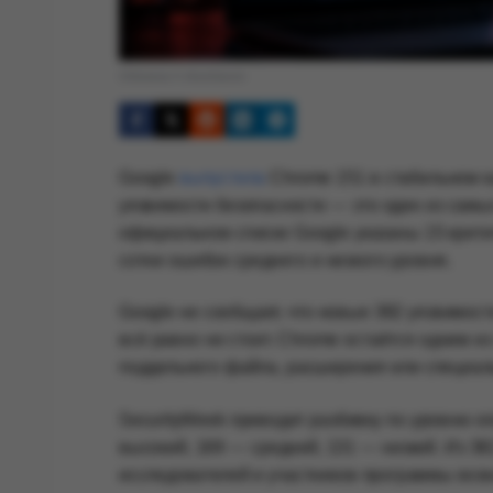
Обложка © Anonhaven
Google
выпустила
Chrome 151 в стабильном к
уязвимости безопасности — это один из самы
официальном списке Google указаны 15 крити
сотни ошибок среднего и низкого уровня.
Google не сообщает, что новые 382 уязвимост
всё равно не стоит. Chrome остаётся одним и
поддельного файла, расширения или специаль
SecurityWeek приводит разбивку по уровню оп
высокий, 169 — средний, 131 — низкий. Из 3
исследователей и участников программы возн